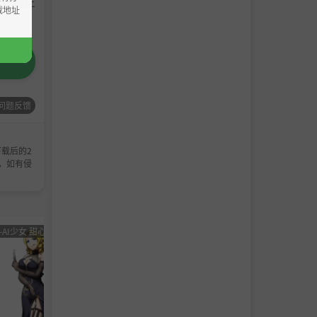
请支持正
载地址
问题反馈
载后的2
，如有侵
-AI少女 甜心选择 恋活
男主
角色卡-AI少女
男主
角色卡-
角色
甜心选择 恋活
角色
甜心选
卡
卡