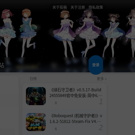
关于投稿
关于注册
隐私政策
站
登录
日榜
更多 »
《绿石守卫者》v0.5.17-Build
24555849官中免安装-简中6.6
GB
0
《Roboquest (机械守护者)》v
1.6.2-51812-Steam-Fix V4.联
机版官中简体
6