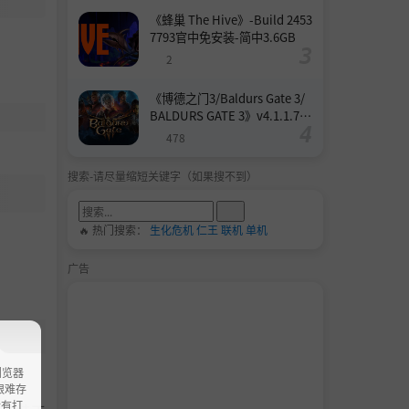
《蜂巢 The Hive》-Build 2453
7793官中免安装-简中3.6GB
2
《博德之门3/Baldurs Gate 3/
BALDURS GATE 3》v4.1.1.739
8727-Build 24532579官中免安
478
装-简中158.6GB
搜索-请尽量缩短关键字（如果搜不到）
🔥 热门搜索：
生化危机
仁王
联机
单机
广告
浏览器
ao艰难存
没有打