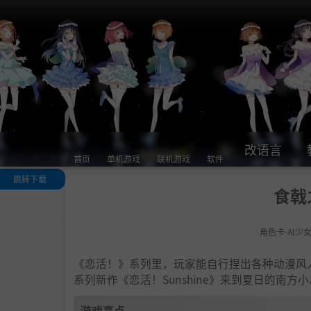
改语言
首页
单机游戏
联机游戏
软件
跳转下载
食戟
游戏亮点
人物卡一览
角色卡-AI少
.
恋活sunshine
色卡MOD安装
法
《恋活！》系列里，玩家能自行捏出各种动漫风
下载地址
系列新作《恋活！Sunshine》来到夏日的南
游戏亮点