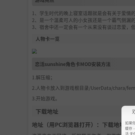
1、学生时代的晚上寝室话题就是会有关于爱情
2、是一个温柔可人的小女孩还是一个霸气侧漏
3、宿舍中还一定会有一个从来没有谈过恋爱，
人物卡一览
恋活sunshine角色卡MOD安装方法
1.解压缩；
2.人物卡放入到游戏根目录/UserData/chara/f
3.开始游戏。
下载地址
如果
地址（用PC浏览器打开）：下载地址：
h
缓存 --
活 无