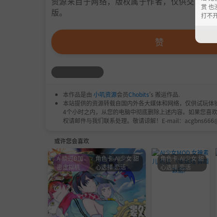
资源来自于网络，版权属于作者，仅供交流学习
赏 也
版。
打不
赞
本作品是由
小叽资源
会员
Chobits
's 搬运作品.
本站提供的资源转载自国内外各大媒体和网络，仅供试玩体
4个小时之内，从您的电脑中彻底删除上述内容。如果您喜
权请邮件与我们联系处理。敬请谅解！E-mail：acgbns666
或许您会喜欢
A-绕过D加
角色卡-AI少女 甜
角色卡-AI少女 甜
密虚拟机
心选择 恋活
心选择 恋活