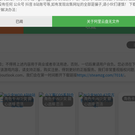
，严禁用于商业用途，下载后请于24小时内删除！如喜欢，
没有任何 公众号 抖音 B站账号等,如有发现出售网址的全部是骗子,请小伙们谨慎！ 下
开解决办法：
已阅
关于阿里云盘无文件
收藏
验；不得将上述内容用于商业或者非法用途，否则，一切后果请用户自负。您必须在下
欢该游戏内容，请支持正版，购买注册，得到更好的正版服务。我们非常重视版权问题
@outlook.com，我们会在第一时间断开下载链接
https://steamzg.com/7018/
。
角色卡-AI少女 甜
角色卡-AI少女 甜
角色卡-AI少女 甜
角色卡
心选择 恋活
心选择 恋活
心选择 恋活