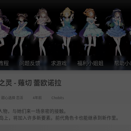
教程
问题反馈
求游戏
福利小姐姐
帮助小
之灵 - 薙切 蕾欧诺拉
女 甜心选择 恋活
4年前
Chobits
人物，与她们来一场亲密的接触。
方小岛上，将加入许多新要素。前代角色卡也能继承到新作里。