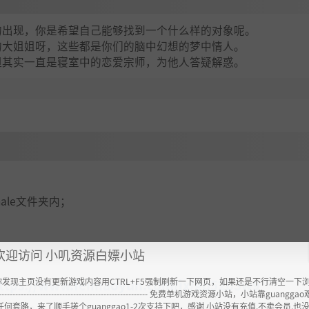
的出现，你是希望自己能够找到一个什么样的对象呢。
的大姐姐呀，这些都是你们的脑中幻想的梦中情人。
但其实一直是寝室中的恋爱宗师，为他人答疑解惑。
emale文件夹内；
欢迎访问 小叽资源白嫖小站
你发现主页没有更新游戏内容用CTRL+F5强制刷新一下网页，如果还是不行清空一下
ttps://www.feimaoyun.com/jx/gq52b3w9
----------------------------------------------------- 免费单机游戏资源小站，小站靠guangg
任何套路，来了顺手搓个guanggao1-2次支持下吧，感谢 小站没有充值.不卖会员.也