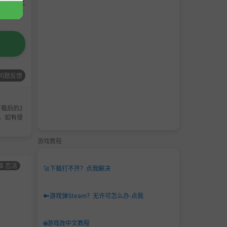
请支持正
问题反馈
载后的2
，如有侵
游戏教程
择 恋活
男主
角色卡-AI少女
男主
角色卡-AI少女
🚀
下载打不开？点我解决
角色
甜心选择 恋活
角色
甜心选择 恋活
卡
卡
🔑
游戏弹Steam？无许可怎么办-点我
🌐
游戏改中文教程