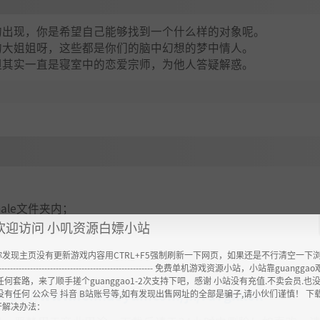
的出现，你是希望自己能够找到一个什么样的对象呢。
的大姐姐呀，这些都是你们的脑中幻想的梦中情人。
但其实一直是寝室中的恋爱宗师，为他人答疑解惑。
emale文件夹内；
欢迎访问 小叽资源白嫖小站
你发现主页没有更新游戏内容用CTRL+F5强制刷新一下网页，如果还是不行清空一下
----------------------------------------------------- 免费单机游戏资源小站，小站靠guangg
任何套路，来了顺手搓个guanggao1-2次支持下吧，感谢 小站没有充值.不卖会员.也
ttps://www.feimaoyun.com/jx/rd7gkk6n
没有任何 公众号 抖音 B站账号等,如有发现出售网址的全部是骗子,请小伙们谨慎！ 下
开解决办法：