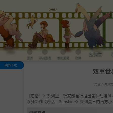
改语言
首页
单机游戏
联机游戏
软件
跳转下载
双重世界
游戏亮点
人物卡一览
角色卡-AI少
.
恋活sunshine
色卡MOD安装
法
《恋活！》系列里，玩家能自行捏出各种动漫风
下载地址
系列新作《恋活！Sunshine》来到夏日的南
游戏亮点