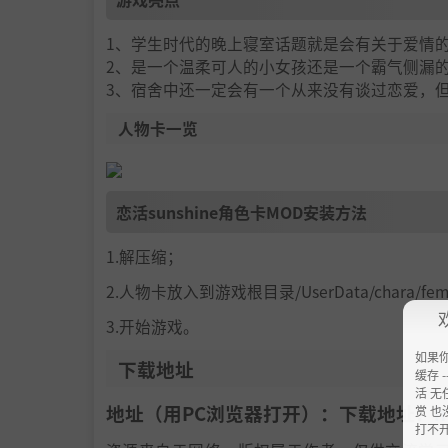
1、学生时代的晚上寝室话题就是会有关于爱情
2、是一个温柔可人的小女孩还是一个霸气侧漏
3、宿舍中还一定会有一个从来没有谈过恋爱，
人物卡一览
恋活sunshine角色卡MOD安装方法
1.解压缩；
2.人物卡放入到游戏根目录/UserData/chara/f
3.开始游戏。
如果
下载地址
缓存 --
活 无
地址（用PC浏览器打开）：下载地址：
h
赏 也
打不