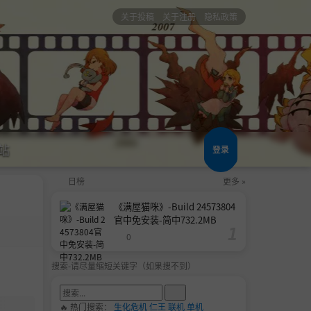
关于投稿
关于注册
隐私政策
站
登录
日榜
更多 »
《满屋猫咪》-Build 24573804
官中免安装-简中732.2MB
0
搜索-请尽量缩短关键字（如果搜不到）
🔥 热门搜索：
生化危机
仁王
联机
单机