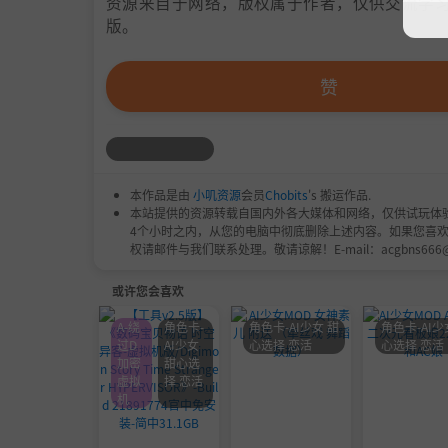
资源来自于网络，版权属于作者，仅供交流学习
版。
赞
本作品是由
小叽资源
会员
Chobits
's 搬运作品.
本站提供的资源转载自国内外各大媒体和网络，仅供试玩体
4个小时之内，从您的电脑中彻底删除上述内容。如果您喜
权请邮件与我们联系处理。敬请谅解！E-mail：acgbns666
或许您会喜欢
A-绕
角色卡-
角色卡-AI少女 甜
角色卡-AI少
过D
AI少女
心选择 恋活
心选择 恋活
加密
甜心选
虚拟
择 恋活
机