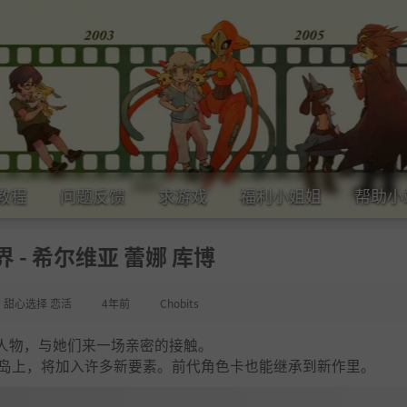
教程
问题反馈
求游戏
福利小姐姐
帮助小
 - 希尔维亚 蕾娜 库博
女 甜心选择 恋活
4年前
Chobits
人物，与她们来一场亲密的接触。
方小岛上，将加入许多新要素。前代角色卡也能继承到新作里。