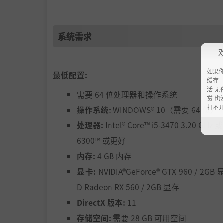
系统需求
如果
最低配置:
缓存 --
活 无
需要 64 位处理器和操作系统
赏 也
打不
操作系统:
WINDOWS® 10（需要 64 位）
处理器:
Intel® Core™ i5-3470 3.20 GHz 
6300™ 或更好
内存:
4 GB 内存
显卡:
NVIDIA®GeForce® GTX 960 / 2G
D Radeon RX 560 / 2GB 显存
DirectX 版本:
11
存储空间:
需要 28 GB 可用空间