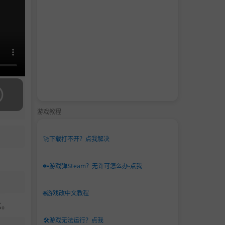
游戏教程
🚀
下载打不开？点我解决
🔑
游戏弹Steam？无许可怎么办-点我
🌐
游戏改中文教程
化。
🛠️
游戏无法运行？点我