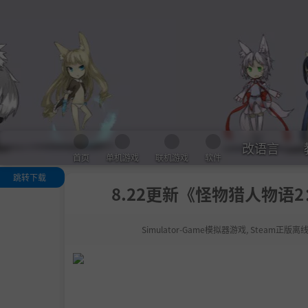
改语言
首页
单机游戏
联机游戏
软件
跳转下载
8.22更新《怪物猎人物语
.
怪物猎人物语
：毁灭之翼
.
●系统要求变
Simulator-Game模拟器游戏
,
Steam正版离
通知
关于这款游戏
系统需求