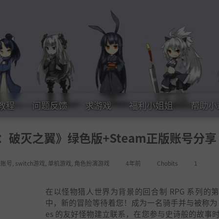
教程
问题反馈
求游戏
福利小姐姐
帮助小
2：破灭之翼》绿色版+Steam正版账号分享
线账号
,
switch游戏
,
单机游戏
,
角色扮演游戏
4年前
Chobits
1
在以怪物猎人世界为背景的回合制 RPG 系列的
中，新的冒险等待着您！成为一名骑手并与被称为 Mo
es 的友好怪物建立联系，在您参与史诗般的故事