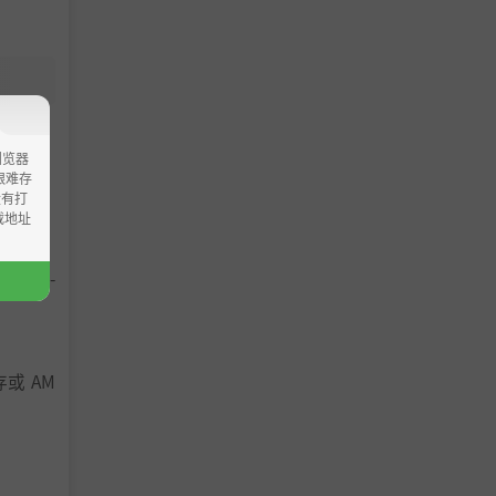
浏览器
ao艰难存
没有打
载地址
AMD FX-
显存或 AM