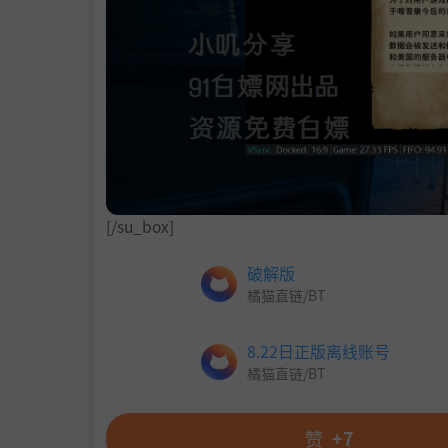
[/su_box]
破解版
橘猫直链/BT
8.22日正版离线账号
橘猫直链/BT
赞
+7