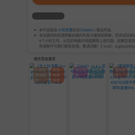
本作品是由
小叽资源
会员
Chobits
's 搬运作品.
本站提供的资源转载自国内外各大媒体和网络，仅供试玩体
4个小时之内，从您的电脑中彻底删除上述内容。如果您喜
权请邮件与我们联系处理。敬请谅解！E-mail：acgbns666
或许您会喜欢
A-支持
角色
动作游
单机游
冒险游
单
网络联
扮演
戏
戏
戏
戏
机
游戏