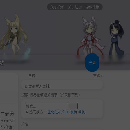
关于投稿
关于注册
隐私政策
站
登录
日榜
更多 »
此类别暂无资料。
搜索-请尽量缩短关键字（如果搜不到）
🔥 热门搜索：
生化危机
仁王
联机
单机
第二部分
nsti
广告
时与他们