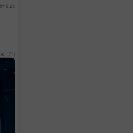
® 9.0c
运行。产品
Valve
="7"]