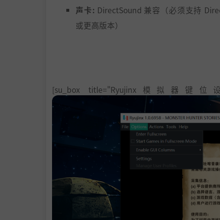
声卡:
DirectSound 兼容（必须支持 Direct
或更高版本）
附注事项:
该游戏预计以 1080p/30 FPS
您没有足够的性能以所选的图形质量运行
必须转到选项 > 图形并降低分辨率或
置。产品激活需要 Internet 连接。（网
[su_box title="Ryujinx模拟器键位设置教程
由 Valve® Corporation 开发的 Steam®。