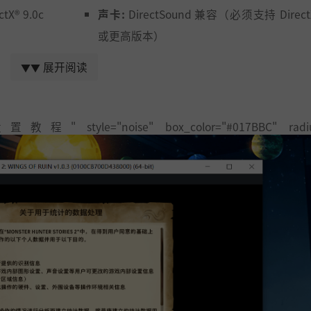
X® 9.0c
声卡:
DirectSound 兼容（必须支持 DirectX
或更高版本）
 运行。如果
附注事项:
该游戏预计以 1080p/30 FPS 
展开阅读
▼▼
游戏，则
激活需要 Internet 连接。（网络连接使用由 
调整质量设
® Corporation 开发的 Steam®。）
络连接使用
" style="noise" box_color="#017BBC" radius
）