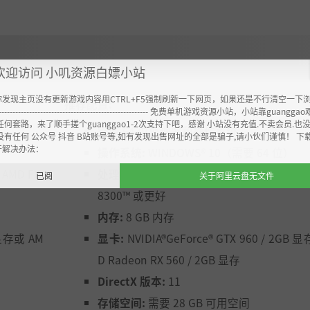
欢迎访问 小叽资源白嫖小站
你发现主页没有更新游戏内容用CTRL+F5强制刷新一下网页，如果还是不行清空一下
推荐配置:
----------------------------------------------------- 免费单机游戏资源小站，小站靠guangg
任何套路，来了顺手搓个guanggao1-2次支持下吧，感谢 小站没有充值.不卖会员.也
需要 64 位处理器和操作系统
没有任何 公众号 抖音 B站账号等,如有发现出售网址的全部是骗子,请小伙们谨慎！ 下
开解决办法：
操作系统:
WINDOWS® 10（需要 64 位）
或 AMD FX-
处理器:
Intel® Core™ i5-4460 3.20 GHz 或 
已阅
关于阿里云盘无文件
8300™ 或更好
内存:
8 GB 内存
B 显存或 AM
显卡:
NVIDIA®GeForce® GTX 960 / 2GB 
D Radeon RX 560 / 2GB 显存
DirectX 版本:
11
存储空间:
需要 28 GB 可用空间