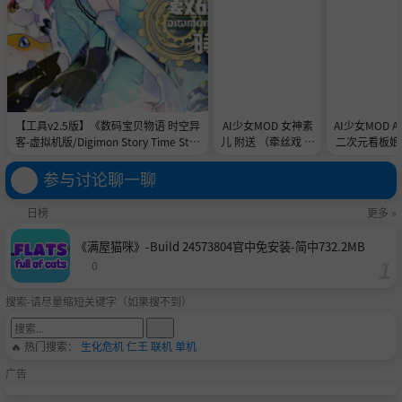
【工具v2.5版】《数码宝贝物语 时空异
AI少女MOD 女神素
AI少女MOD 
客-虚拟机版/Digimon Story Time Stra
儿 附送 （牵丝戏 舞
二次元看板娘2
nger HYPERVISOR》-Build 21891774
蹈数据）
娘和AC
官中免安装-简中31.1GB
参与讨论聊一聊
日榜
更多 »
《满屋猫咪》-Build 24573804官中免安装-简中732.2MB
0
搜索-请尽量缩短关键字（如果搜不到）
🔥 热门搜索：
生化危机
仁王
联机
单机
广告