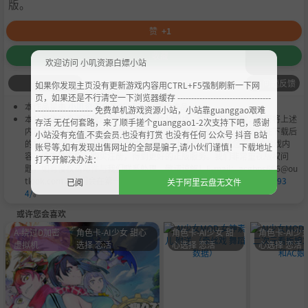
版。
赞
+1
收藏
欢迎访问 小叽资源白嫖小站
问题反馈
如果你发现主页没有更新游戏内容用CTRL+F5强制刷新一下网
页，如果还是不行清空一下浏览器缓存 ----------------------------------
本作品是由
小叽资源
会员
Chobits
's 搬运作品.
--------------------- 免费单机游戏资源小站，小站靠guanggao艰难
本站提供的资源转载自国内外各大媒体和网络，仅供试玩体验；不得将上述
存活 无任何套路，来了顺手搓个guanggao1-2次支持下吧，感谢
内容用于商业或者非法用途，否则，一切后果请用户自负。您必须在下载后
小站没有充值.不卖会员.也没有打赏 也没有任何 公众号 抖音 B站
的24个小时之内，从您的电脑中彻底删除上述内容。如果您喜欢该游戏内
账号等,如有发现出售网址的全部是骗子,请小伙们谨慎！ 下载地址
容，请支持正版，购买注册，得到更好的正版服务。我们非常重视版权问
打不开解决办法：
题，如有侵权请邮件与我们联系处理。敬请谅解！E-mail：acgbns666@ou
tlook.com，我们会在第一时间断开下载链接
https://steamzg.com/693
已阅
关于阿里云盘无文件
4/
。
或许您会喜欢
A-绕过D加密
角色卡-AI少女 甜心
角色卡-AI少女 甜
角色卡-AI少女
虚拟机
选择 恋活
心选择 恋活
心选择 恋活