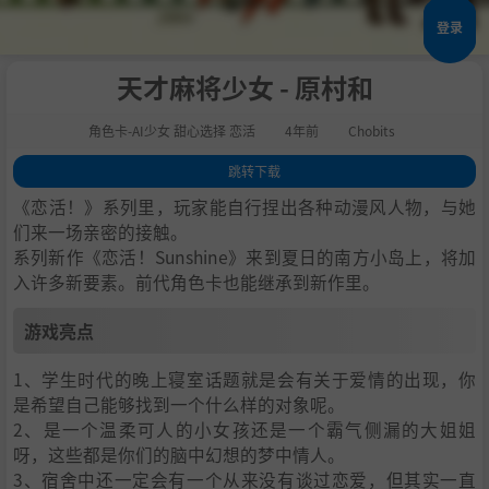
登录
天才麻将少女 - 原村和
角色卡-AI少女 甜心选择 恋活
4年前
Chobits
跳转下载
1
.
游戏亮点
《恋活！》系列里，玩家能自行捏出各种动漫风人物，与她
2
.
人物卡一览
们来一场亲密的接触。
系列新作《恋活！Sunshine》来到夏日的南方小岛上，将加
3
.
恋活sunshine角色卡MOD安装方法
入许多新要素。前代角色卡也能继承到新作里。
4
.
下载地址
游戏亮点
1、学生时代的晚上寝室话题就是会有关于爱情的出现，你
是希望自己能够找到一个什么样的对象呢。
2、是一个温柔可人的小女孩还是一个霸气侧漏的大姐姐
呀，这些都是你们的脑中幻想的梦中情人。
3、宿舍中还一定会有一个从来没有谈过恋爱，但其实一直