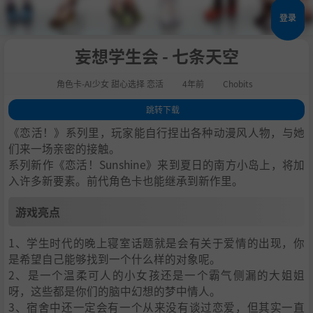
登录
妄想学生会 - 七条天空
角色卡-AI少女 甜心选择 恋活
4年前
Chobits
跳转下载
1
.
游戏亮点
《恋活！》系列里，玩家能自行捏出各种动漫风人物，与她
2
.
人物卡一览
们来一场亲密的接触。
系列新作《恋活！Sunshine》来到夏日的南方小岛上，将加
3
.
恋活sunshine角色卡MOD安装方法
入许多新要素。前代角色卡也能继承到新作里。
4
.
下载地址
游戏亮点
1、学生时代的晚上寝室话题就是会有关于爱情的出现，你
是希望自己能够找到一个什么样的对象呢。
2、是一个温柔可人的小女孩还是一个霸气侧漏的大姐姐
呀，这些都是你们的脑中幻想的梦中情人。
3、宿舍中还一定会有一个从来没有谈过恋爱，但其实一直