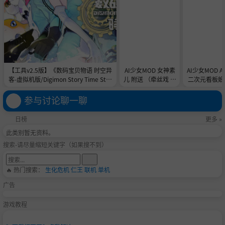
【工具v2.5版】《数码宝贝物语 时空异
AI少女MOD 女神素
AI少女MOD 
客-虚拟机版/Digimon Story Time Stra
儿 附送 （牵丝戏 舞
二次元看板娘2
nger HYPERVISOR》-Build 21891774
蹈数据）
娘和AC
官中免安装-简中31.1GB
参与讨论聊一聊
日榜
更多 »
此类别暂无资料。
搜索-请尽量缩短关键字（如果搜不到）
🔥 热门搜索：
生化危机
仁王
联机
单机
广告
游戏教程