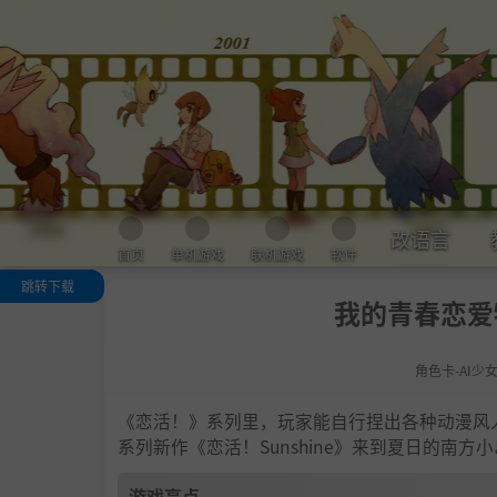
改语言
首页
单机游戏
联机游戏
软件
跳转下载
我的青春恋爱
游戏亮点
人物卡一览
角色卡-AI少
.
恋活sunshine
色卡MOD安装
法
《恋活！》系列里，玩家能自行捏出各种动漫风
下载地址
系列新作《恋活！Sunshine》来到夏日的南
游戏亮点