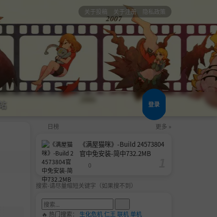
关于投稿
关于注册
隐私政策
站
登录
日榜
更多 »
《满屋猫咪》-Build 24573804
官中免安装-简中732.2MB
0
搜索-请尽量缩短关键字（如果搜不到）
🔥 热门搜索：
生化危机
仁王
联机
单机