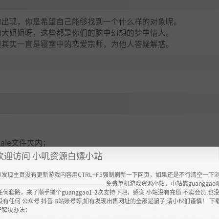
的出现，你是希望自己能够找到一个什么样的对象呢。
的大姐姐呀，这些都是你们的脑中幻想的梦中情人。
但其实一直是寝室中的恋爱宗师，为他人答疑解惑。
emale文件夹内；
欢迎访问 小叽资源白嫖小站
你发现主页没有更新游戏内容用CTRL+F5强制刷新一下网页，如果还是不行清空一下
----------------------------------------------------- 免费单机游戏资源小站，小站靠guangg
任何套路，来了顺手搓个guanggao1-2次支持下吧，感谢 小站没有充值.不卖会员.也
ttps://www.feimaoyun.com/jx/stkgw1wr
没有任何 公众号 抖音 B站账号等,如有发现出售网址的全部是骗子,请小伙们谨慎！ 下
开解决办法：