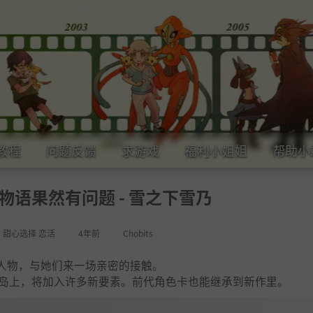
教程
问题反馈
求游戏
福利小姐姐
帮助小
物语果然有问题 - 雪之下雪乃
女 甜心选择 恋活
4年前
Chobits
人物，与她们来一场亲密的接触。
方小岛上，将加入许多新要素。前代角色卡也能继承到新作里。