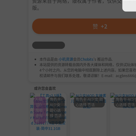
资源来自于网络，版权属于作者，仅供交流学习
版。
赞
+2
本作品是由
小叽资源
会员
Chobits
's 搬运作品.
本站提供的资源转载自国内外各大媒体和网络，仅供试玩体
4个小时之内，从您的电脑中彻底删除上述内容。如果您喜
权请邮件与我们联系处理。敬请谅解！E-mail：acgbns666
或许您会喜欢
A-绕
角色卡-
角色卡-AI少女 甜
角色卡-AI少
过D
AI少女
心选择 恋活
心选择 恋活
加密
甜心选
虚拟
择 恋活
机