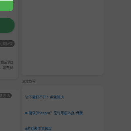
请支持正
问题反馈
载后的2
，如有侵
游戏教程
择 恋活
男主
角色卡-AI少女
男主
角色卡-AI少女
🚀
下载打不开？点我解决
角色
甜心选择 恋活
角色
甜心选择 恋活
卡
卡
🔑
游戏弹Steam？无许可怎么办-点我
🌐
游戏改中文教程