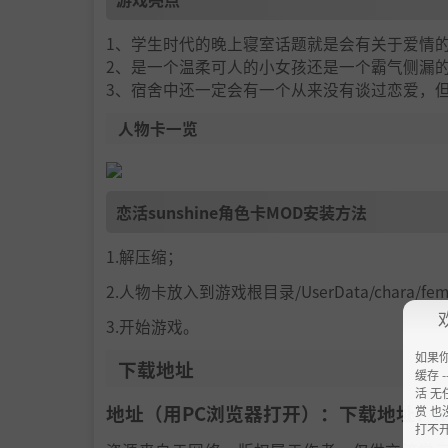
1、学生时代的晚上寝室话题就是会有关于爱情
2、是一个温柔可人的小女孩还是一个霸气侧漏
3、宿舍中还一定会有一个从来没有谈过恋爱，
人物卡一览
恋活sunshine角色卡MOD安装方法
1.解压缩；
2.人物卡放入到游戏根目录/UserData/chara/f
3.开始游戏。
如果
下载地址
缓存 --
活 无
地址（用PC浏览器打开）：下载地址：
h
赏 也
打不