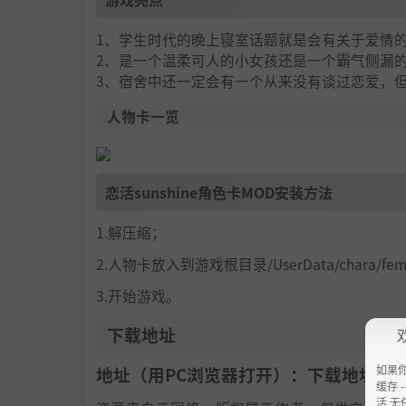
1、学生时代的晚上寝室话题就是会有关于爱情
2、是一个温柔可人的小女孩还是一个霸气侧漏
3、宿舍中还一定会有一个从来没有谈过恋爱，
人物卡一览
恋活sunshine角色卡MOD安装方法
1.解压缩；
2.人物卡放入到游戏根目录/UserData/chara/f
3.开始游戏。
下载地址
如果
地址（用PC浏览器打开）：下载地址：
h
缓存 --
活 无