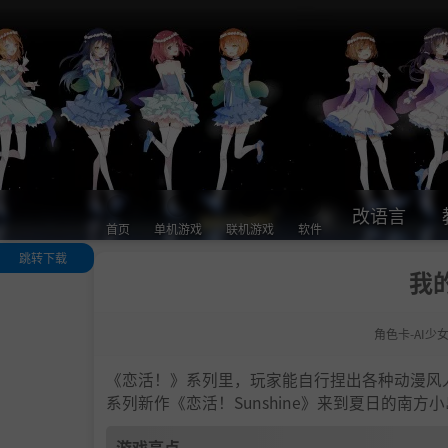
改语言
首页
单机游戏
联机游戏
软件
跳转下载
我的
游戏亮点
人物卡一览
角色卡-AI少
.
恋活sunshine
色卡MOD安装
法
《恋活！》系列里，玩家能自行捏出各种动漫风
下载地址
系列新作《恋活！Sunshine》来到夏日的南
游戏亮点