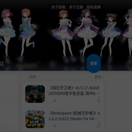
关于投稿
关于注册
隐私政策
站
登录
日榜
更多 »
《绿石守卫者》v0.5.17-Build
24555849官中免安装-简中6.6
GB
0
《Roboquest (机械守护者)》v
1.6.2-51812-Steam-Fix V4.联
机版官中简体
6