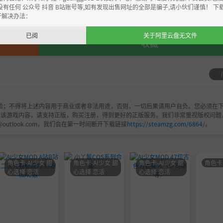
，严禁用于商业用途，下载后请于24小时内删除！如喜欢，
没有任何 公众号 抖音 B站账号等,如有发现出售网址的全部是骗子,请小伙们谨慎！ 下
开解决办法：
已阅
关于阿里云盘无文件
收藏
验；不得将上述内容用于商业或者非法用途，否则，一切后果请用户自负。您必须在下
欢该游戏内容，请支持正版，购买注册，得到更好的正版服务。我们非常重视版权问题
@outlook.com，我们会在第一时间断开下载链接
https://steamzg.com/6864/
。
角色卡-AI少女 甜
角色卡-AI少女 甜
角色卡-AI少女 甜
角色卡
心选择 恋活
心选择 恋活
心选择 恋活