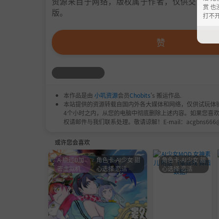
资源来自于网络，版权属于作者，仅供交流学习
赏 也
版。
打不
赞
本作品是由
小叽资源
会员
Chobits
's 搬运作品.
本站提供的资源转载自国内外各大媒体和网络，仅供试玩体
4个小时之内，从您的电脑中彻底删除上述内容。如果您喜
权请邮件与我们联系处理。敬请谅解！E-mail：acgbns666
或许您会喜欢
A-绕过D加
角色卡-AI少女 甜
角色卡-AI少女 甜
密虚拟机
心选择 恋活
心选择 恋活