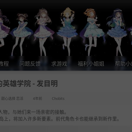
教程
问题反馈
求游戏
福利小姐姐
帮助小
英雄学院 - 发目明
女 甜心选择 恋活
4年前
Chobits
人物，与她们来一场亲密的接触。
方小岛上，将加入许多新要素。前代角色卡也能继承到新作里。