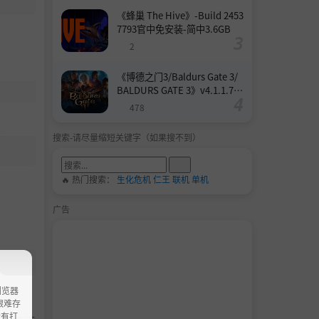
《蜂巢 The Hive》-Build 2453
7793官中免安装-简中3.6GB
2
《博德之门3/Baldurs Gate 3/
BALDURS GATE 3》v4.1.1.739
8727-Build 24532579官中免安
478
装-简中158.6GB
搜索-请尽量缩短关键字（如果搜不到）
🔥 热门搜索：
生化危机
仁王
联机
单机
广告
浏览器
ao艰难存
没有打