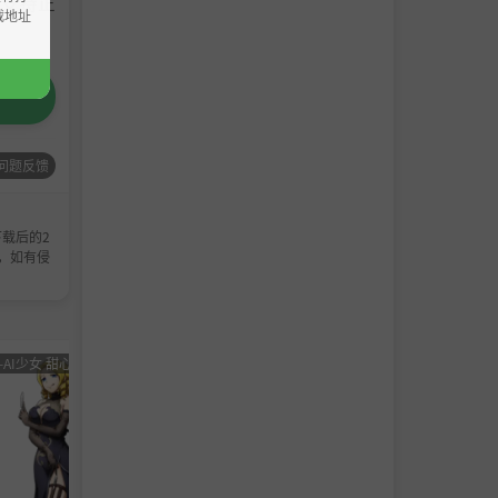
请支持正
载地址
问题反馈
载后的2
，如有侵
-AI少女 甜心选择 恋活
男主
角色卡-AI少女
男主
角色卡-
角色
甜心选择 恋活
角色
甜心选
卡
卡