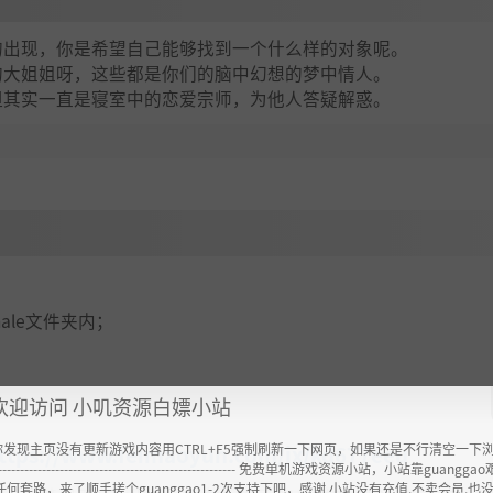
的出现，你是希望自己能够找到一个什么样的对象呢。
的大姐姐呀，这些都是你们的脑中幻想的梦中情人。
但其实一直是寝室中的恋爱宗师，为他人答疑解惑。
emale文件夹内；
欢迎访问 小叽资源白嫖小站
你发现主页没有更新游戏内容用CTRL+F5强制刷新一下网页，如果还是不行清空一下
ttps://www.feimaoyun.com/jx/kd677eeu
----------------------------------------------------- 免费单机游戏资源小站，小站靠guangg
任何套路，来了顺手搓个guanggao1-2次支持下吧，感谢 小站没有充值.不卖会员.也