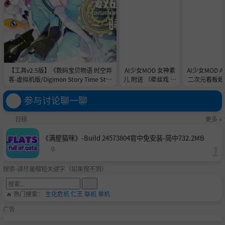
【工具v2.5版】《数码宝贝物语 时空异
AI少女MOD 女神素
AI少女MOD 
客-虚拟机版/Digimon Story Time Stra
儿 附送 （牵丝戏 舞
二次元看板娘2
nger HYPERVISOR》-Build 21891774
蹈数据）
娘和AC
官中免安装-简中31.1GB
参与讨论聊一聊
日榜
更多 »
《满屋猫咪》-Build 24573804官中免安装-简中732.2MB
0
搜索-请尽量缩短关键字（如果搜不到）
🔥 热门搜索：
生化危机
仁王
联机
单机
广告