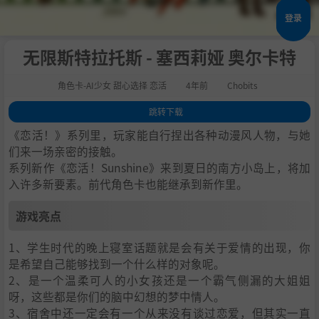
登录
无限斯特拉托斯 - 塞西莉娅 奥尔卡特
角色卡-AI少女 甜心选择 恋活
4年前
Chobits
跳转下载
1
.
游戏亮点
《恋活！》系列里，玩家能自行捏出各种动漫风人物，与她
2
.
人物卡一览
们来一场亲密的接触。
系列新作《恋活！Sunshine》来到夏日的南方小岛上，将加
3
.
恋活sunshine角色卡MOD安装方法
入许多新要素。前代角色卡也能继承到新作里。
4
.
下载地址
游戏亮点
1、学生时代的晚上寝室话题就是会有关于爱情的出现，你
是希望自己能够找到一个什么样的对象呢。
2、是一个温柔可人的小女孩还是一个霸气侧漏的大姐姐
呀，这些都是你们的脑中幻想的梦中情人。
3、宿舍中还一定会有一个从来没有谈过恋爱，但其实一直