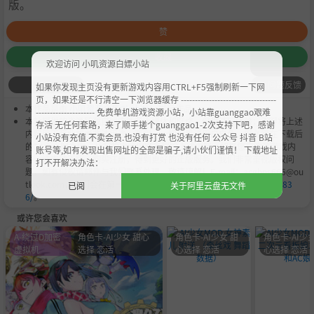
版。
赞
收藏
欢迎访问 小叽资源白嫖小站
问题反馈
如果你发现主页没有更新游戏内容用CTRL+F5强制刷新一下网
页，如果还是不行清空一下浏览器缓存 ----------------------------------
本作品是由
小叽资源
会员
Chobits
's 搬运作品.
--------------------- 免费单机游戏资源小站，小站靠guanggao艰难
本站提供的资源转载自国内外各大媒体和网络，仅供试玩体验；不得将上述
存活 无任何套路，来了顺手搓个guanggao1-2次支持下吧，感谢
内容用于商业或者非法用途，否则，一切后果请用户自负。您必须在下载后
小站没有充值.不卖会员.也没有打赏 也没有任何 公众号 抖音 B站
的24个小时之内，从您的电脑中彻底删除上述内容。如果您喜欢该游戏内
账号等,如有发现出售网址的全部是骗子,请小伙们谨慎！ 下载地址
容，请支持正版，购买注册，得到更好的正版服务。我们非常重视版权问
打不开解决办法：
题，如有侵权请邮件与我们联系处理。敬请谅解！E-mail：acgbns666@ou
tlook.com，我们会在第一时间断开下载链接
https://steamzg.com/683
已阅
关于阿里云盘无文件
6/
。
或许您会喜欢
A-绕过D加密
角色卡-AI少女 甜心
角色卡-AI少女 甜
角色卡-AI少女
虚拟机
选择 恋活
心选择 恋活
心选择 恋活