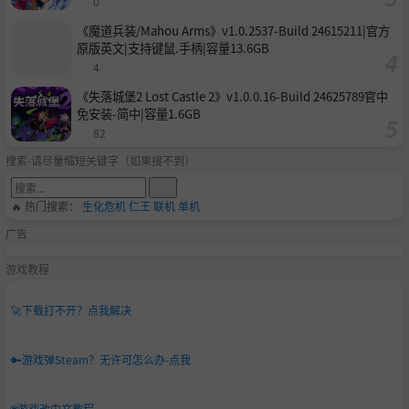
0
《魔道兵装/Mahou Arms》v1.0.2537-Build 24615211|官方
原版英文|支持键鼠.手柄|容量13.6GB
4
《失落城堡2 Lost Castle 2》v1.0.0.16-Build 24625789官中
免安装-简中|容量1.6GB
82
搜索-请尽量缩短关键字（如果搜不到）
🔥 热门搜索：
生化危机
仁王
联机
单机
广告
游戏教程
🚀
下载打不开？点我解决
🔑
游戏弹Steam？无许可怎么办-点我
🌐
游戏改中文教程