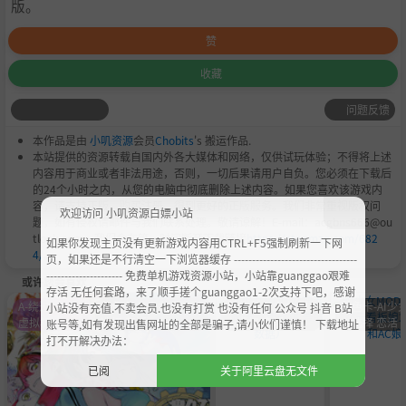
版。
赞
收藏
问题反馈
本作品是由
小叽资源
会员
Chobits
's 搬运作品.
本站提供的资源转载自国内外各大媒体和网络，仅供试玩体验；不得将上述
内容用于商业或者非法用途，否则，一切后果请用户自负。您必须在下载后
的24个小时之内，从您的电脑中彻底删除上述内容。如果您喜欢该游戏内
容，请支持正版，购买注册，得到更好的正版服务。我们非常重视版权问
欢迎访问 小叽资源白嫖小站
题，如有侵权请邮件与我们联系处理。敬请谅解！E-mail：acgbns666@ou
tlook.com，我们会在第一时间断开下载链接
https://steamzg.com/682
如果你发现主页没有更新游戏内容用CTRL+F5强制刷新一下网
4/
。
页，如果还是不行清空一下浏览器缓存 ----------------------------------
--------------------- 免费单机游戏资源小站，小站靠guanggao艰难
或许您会喜欢
存活 无任何套路，来了顺手搓个guanggao1-2次支持下吧，感谢
A-绕过D加密
角色卡-AI少女 甜心
角色卡-AI少女 甜
角色卡-AI少女
小站没有充值.不卖会员.也没有打赏 也没有任何 公众号 抖音 B站
虚拟机
选择 恋活
心选择 恋活
心选择 恋活
账号等,如有发现出售网址的全部是骗子,请小伙们谨慎！ 下载地址
打不开解决办法：
已阅
关于阿里云盘无文件