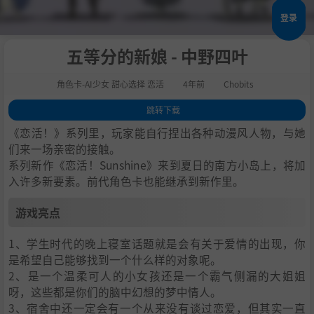
登录
五等分的新娘 - 中野四叶
角色卡-AI少女 甜心选择 恋活
4年前
Chobits
跳转下载
1
.
游戏亮点
《恋活！》系列里，玩家能自行捏出各种动漫风人物，与她
2
.
人物卡一览
们来一场亲密的接触。
系列新作《恋活！Sunshine》来到夏日的南方小岛上，将加
3
.
恋活sunshine角色卡MOD安装方法
入许多新要素。前代角色卡也能继承到新作里。
4
.
下载地址
游戏亮点
1、学生时代的晚上寝室话题就是会有关于爱情的出现，你
是希望自己能够找到一个什么样的对象呢。
2、是一个温柔可人的小女孩还是一个霸气侧漏的大姐姐
呀，这些都是你们的脑中幻想的梦中情人。
3、宿舍中还一定会有一个从来没有谈过恋爱，但其实一直