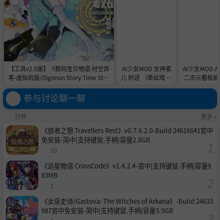
【工具v2.5版】《数码宝贝物语 时空异
AI少女MOD 女神素
AI少女MOD 
客-虚拟机版/Digimon Story Time Stra
儿 附送 （牵丝戏 舞
二次元看板娘2
nger HYPERVISOR》-Build 21891774
蹈数据）
娘和AC
官中免安装-简中31.1GB
参与讨论聊一聊
日榜
更多 »
《旅者之憩 Travellers Rest》v0.7.6.2.0-Build 24616641官中
免安装-简中|支持键鼠.手柄|容量2.8GB
10
《远星物语 CrossCode》v1.4.2.4-官中|支持键鼠.手柄|容量9
83MB
2
《女巫史诗/Gastova: The Witches of Arkana》-Build 24633
987官中免安装-简中|支持键鼠.手柄|容量3.9GB