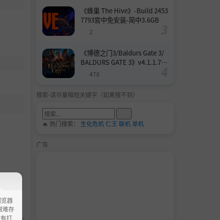
《蜂巢 The Hive》-Build 2453
7793官中免安装-简中3.6GB
2
《博德之门3/Baldurs Gate 3/
BALDURS GATE 3》v4.1.1.739
8727-Build 24532579官中免安
478
装-简中158.6GB
搜索-请尽量缩短关键字（如果搜不到）
🔥 热门搜索：
生化危机
仁王
联机
单机
广告
浏览器
ao艰难存
没有打