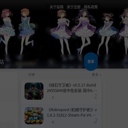
关于投稿
关于注册
隐私政策
站
登录
日榜
更多 »
《绿石守卫者》v0.5.17-Build
24555849官中免安装-简中6.6
GB
0
《Roboquest (机械守护者)》v
1.6.2-51812-Steam-Fix V4.联
机版官中简体
6