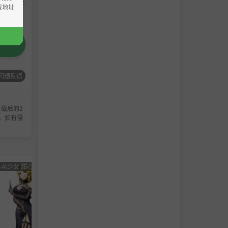
请支持正
载地址
问题反馈
载后的2
，如有侵
-AI少女 甜心选择 恋活
男主
角色卡-AI少女
男主
角色卡-
角色
甜心选择 恋活
角色
甜心选
卡
卡