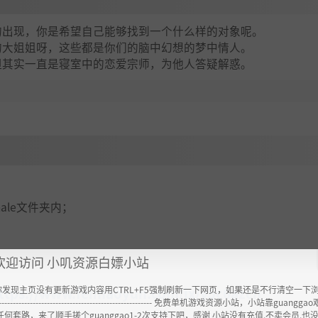
的出现，你是希望自己能够找到一个什么样的对象呢。
的大姐姐呀，这些都是你们的脑中幻想的梦中情人。
但其实一直是寝室中的恋爱宗师，为他人答疑解惑。
emale文件夹内；
欢迎访问 小叽资源白嫖小站
你发现主页没有更新游戏内容用CTRL+F5强制刷新一下网页，如果还是不行清空一下
ttps://www.feimaoyun.com/jx/y5c6azch
----------------------------------------------------- 免费单机游戏资源小站，小站靠guangg
任何套路，来了顺手搓个guanggao1-2次支持下吧，感谢 小站没有充值.不卖会员.也