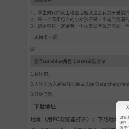
1、学生时代的晚上寝室话题就是会有关于爱情
2、是一个温柔可人的小女孩还是一个霸气侧漏
3、宿舍中还一定会有一个从来没有谈过恋爱，
人物卡一览
恋活sunshine角色卡MOD安装方法
1.解压缩；
2.人物卡放入到游戏根目录/UserData/chara/f
3.开始游戏。
下载地址
如果
地址（用PC浏览器打开）：下载地址：
h
缓存 --
活 无