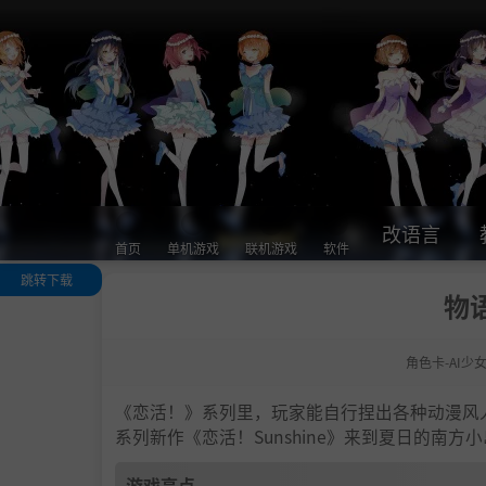
改语言
首页
单机游戏
联机游戏
软件
跳转下载
物语
游戏亮点
人物卡一览
角色卡-AI少
.
恋活sunshine
色卡MOD安装
法
《恋活！》系列里，玩家能自行捏出各种动漫风
下载地址
系列新作《恋活！Sunshine》来到夏日的南
游戏亮点