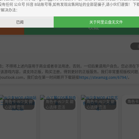
，严禁用于商业用途，下载后请于24小时内删除！如喜欢，
没有任何 公众号 抖音 B站账号等,如有发现出售网址的全部是骗子,请小伙们谨慎！ 下
开解决办法：
已阅
关于阿里云盘无文件
收藏
验；不得将上述内容用于商业或者非法用途，否则，一切后果请用户自负。您必须在下
欢该游戏内容，请支持正版，购买注册，得到更好的正版服务。我们非常重视版权问题
@outlook.com，我们会在第一时间断开下载链接
https://steamzg.com/6794/
。
角色卡-AI少女 甜
角色卡-AI少女 甜
角色卡-AI少女 甜
角色卡
心选择 恋活
心选择 恋活
心选择 恋活