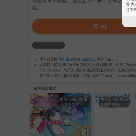
资源来自于网络，版权属于作者，仅供交流学习
赏 也
版。
打不
赞
+1
本作品是由
小叽资源
会员
Chobits
's 搬运作品.
本站提供的资源转载自国内外各大媒体和网络，仅供试玩体
4个小时之内，从您的电脑中彻底删除上述内容。如果您喜
权请邮件与我们联系处理。敬请谅解！E-mail：acgbns666
或许您会喜欢
A-绕过D加
角色卡-AI少女 甜
角色卡-AI少女 甜
密虚拟机
心选择 恋活
心选择 恋活