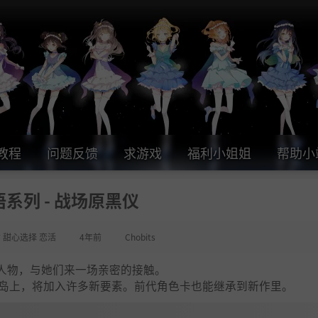
教程
问题反馈
求游戏
福利小姐姐
帮助小
系列 - 战场原黑仪
女 甜心选择 恋活
4年前
Chobits
人物，与她们来一场亲密的接触。
方小岛上，将加入许多新要素。前代角色卡也能继承到新作里。