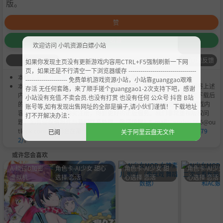
版。
赞
收藏
欢迎访问 小叽资源白嫖小站
问题反馈
如果你发现主页没有更新游戏内容用CTRL+F5强制刷新一下网
页，如果还是不行清空一下浏览器缓存 ----------------------------------
本作品是由
小叽资源
会员
Chobits
's 搬运作品.
--------------------- 免费单机游戏资源小站，小站靠guanggao艰难
本站提供的资源转载自国内外各大媒体和网络，仅供试玩体验；不得将上述
存活 无任何套路，来了顺手搓个guanggao1-2次支持下吧，感谢
内容用于商业或者非法用途，否则，一切后果请用户自负。您必须在下载后
小站没有充值.不卖会员.也没有打赏 也没有任何 公众号 抖音 B站
的24个小时之内，从您的电脑中彻底删除上述内容。如果您喜欢该游戏内
账号等,如有发现出售网址的全部是骗子,请小伙们谨慎！ 下载地址
容，请支持正版，购买注册，得到更好的正版服务。我们非常重视版权问
打不开解决办法：
题，如有侵权请邮件与我们联系处理。敬请谅解！E-mail：acgbns666@ou
tlook.com，我们会在第一时间断开下载链接
https://steamzg.com/679
已阅
关于阿里云盘无文件
2/
。
或许您会喜欢
A-绕过D加密
角色卡-AI少女 甜心
角色卡-AI少女 甜
角色卡-AI少女
虚拟机
选择 恋活
心选择 恋活
心选择 恋活