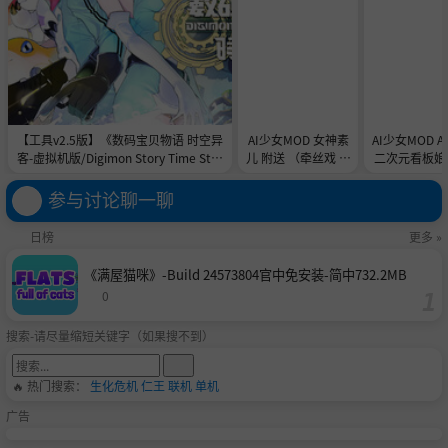
【工具v2.5版】《数码宝贝物语 时空异
AI少女MOD 女神素
AI少女MOD 
客-虚拟机版/Digimon Story Time Stra
儿 附送 （牵丝戏 舞
二次元看板娘2
nger HYPERVISOR》-Build 21891774
蹈数据）
娘和AC
官中免安装-简中31.1GB
参与讨论聊一聊
日榜
更多 »
《满屋猫咪》-Build 24573804官中免安装-简中732.2MB
0
搜索-请尽量缩短关键字（如果搜不到）
🔥 热门搜索：
生化危机
仁王
联机
单机
广告