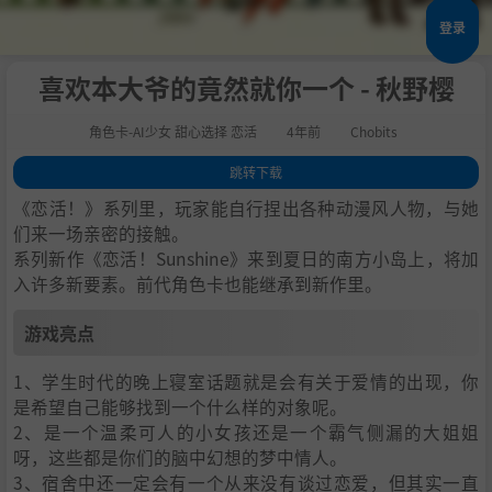
登录
喜欢本大爷的竟然就你一个 - 秋野樱
角色卡-AI少女 甜心选择 恋活
4年前
Chobits
跳转下载
1
.
游戏亮点
《恋活！》系列里，玩家能自行捏出各种动漫风人物，与她
2
.
人物卡一览
们来一场亲密的接触。
系列新作《恋活！Sunshine》来到夏日的南方小岛上，将加
3
.
恋活sunshine角色卡MOD安装方法
入许多新要素。前代角色卡也能继承到新作里。
4
.
下载地址
游戏亮点
1、学生时代的晚上寝室话题就是会有关于爱情的出现，你
是希望自己能够找到一个什么样的对象呢。
2、是一个温柔可人的小女孩还是一个霸气侧漏的大姐姐
呀，这些都是你们的脑中幻想的梦中情人。
3、宿舍中还一定会有一个从来没有谈过恋爱，但其实一直