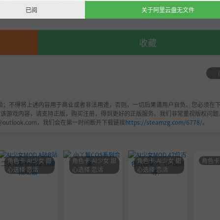
，严禁用于商业用途，下载后请于24小时内删除！如喜欢，
已阅
关于阿里云盘无文件
收藏
验；不得将上述内容用于商业或者非法用途，否则，一切后果请用户自负。您必须在下
欢该游戏内容，请支持正版，购买注册，得到更好的正版服务。我们非常重视版权问题
@outlook.com，我们会在第一时间断开下载链接
https://steamzg.com/6778/
。
角色卡-AI少女 甜
角色卡-AI少女 甜
角色卡-AI少女 甜
角色卡
心选择 恋活
心选择 恋活
心选择 恋活