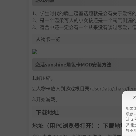
1、学生时代的晚上寝室话题就是会有关于爱情
2、是一个温柔可人的小女孩还是一个霸气侧漏
3、宿舍中还一定会有一个从来没有谈过恋爱，
人物卡一览
恋活sunshine角色卡MOD安装方法
1.解压缩；
2.人物卡放入到游戏根目录/UserData/chara/f
3.开始游戏。
如果
下载地址
缓存 --
活 无
地址（用PC浏览器打开）：下载地址：
h
赏 也
打不