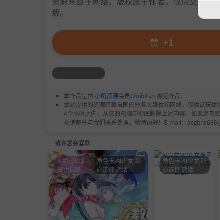
资源来自于网络，版权属于作者，仅供交流学习
版。
赞
+1
本作品是由
小叽资源
会员
Chobits
's 搬运作品.
本站提供的资源转载自国内外各大媒体和网络，仅供试玩体
4个小时之内，从您的电脑中彻底删除上述内容。如果您喜
权请邮件与我们联系处理。敬请谅解！E-mail：acgbns666
或许您会喜欢
A-绕过D加
角色卡-AI少女 甜
角色卡-AI少女 甜
密虚拟机
心选择 恋活
心选择 恋活