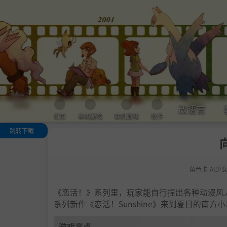
改语言
首页
单机游戏
联机游戏
软件
跳转下载
游戏亮点
人物卡一览
角色卡-AI少
.
恋活sunshine
色卡MOD安装
法
《恋活！》系列里，玩家能自行捏出各种动漫风
下载地址
系列新作《恋活！Sunshine》来到夏日的南
游戏亮点