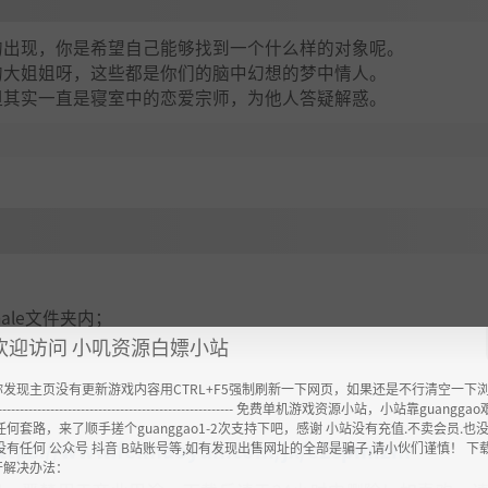
的出现，你是希望自己能够找到一个什么样的对象呢。
的大姐姐呀，这些都是你们的脑中幻想的梦中情人。
但其实一直是寝室中的恋爱宗师，为他人答疑解惑。
emale文件夹内；
欢迎访问 小叽资源白嫖小站
你发现主页没有更新游戏内容用CTRL+F5强制刷新一下网页，如果还是不行清空一下
----------------------------------------------------- 免费单机游戏资源小站，小站靠guangg
任何套路，来了顺手搓个guanggao1-2次支持下吧，感谢 小站没有充值.不卖会员.也
ttps://www.feimaoyun.com/jx/e2spmizm
没有任何 公众号 抖音 B站账号等,如有发现出售网址的全部是骗子,请小伙们谨慎！ 下
开解决办法：