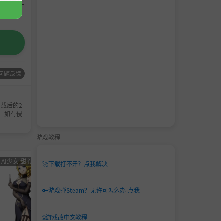
请支持正
问题反馈
载后的2
，如有侵
游戏教程
-AI少女 甜心选择 恋活
男主
角色卡-AI少女
男主
角色卡-
🚀
下载打不开？点我解决
角色
甜心选择 恋活
角色
甜心选
卡
卡
🔑
游戏弹Steam？无许可怎么办-点我
🌐
游戏改中文教程