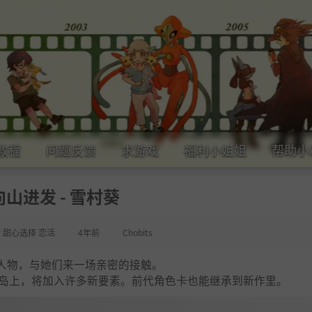
教程
问题反馈
求游戏
福利小姐姐
帮助小
向山进发 - 雪村葵
女 甜心选择 恋活
4年前
Chobits
人物，与她们来一场亲密的接触。
方小岛上，将加入许多新要素。前代角色卡也能继承到新作里。