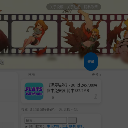
关于投稿
关于注册
隐私政策
站
登录
日榜
更多 »
《满屋猫咪》-Build 24573804
官中免安装-简中732.2MB
0
搜索-请尽量缩短关键字（如果搜不到）
🔥 热门搜索：
生化危机
仁王
联机
单机