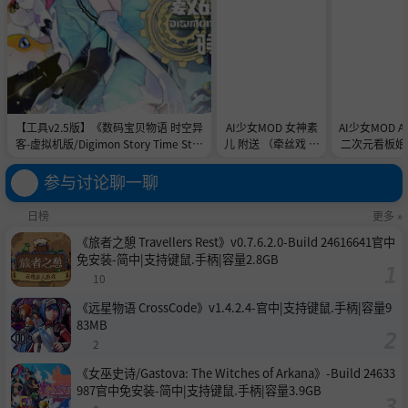
【工具v2.5版】《数码宝贝物语 时空异
AI少女MOD 女神素
AI少女MOD 
客-虚拟机版/Digimon Story Time Stra
儿 附送 （牵丝戏 舞
二次元看板娘2
nger HYPERVISOR》-Build 21891774
蹈数据）
娘和AC
官中免安装-简中31.1GB
参与讨论聊一聊
日榜
更多 »
《旅者之憩 Travellers Rest》v0.7.6.2.0-Build 24616641官中
免安装-简中|支持键鼠.手柄|容量2.8GB
10
《远星物语 CrossCode》v1.4.2.4-官中|支持键鼠.手柄|容量9
83MB
2
《女巫史诗/Gastova: The Witches of Arkana》-Build 24633
987官中免安装-简中|支持键鼠.手柄|容量3.9GB