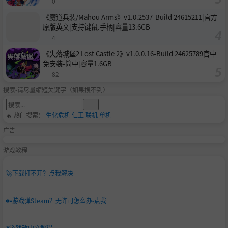
0
《魔道兵装/Mahou Arms》v1.0.2537-Build 24615211|官方
原版英文|支持键鼠.手柄|容量13.6GB
4
《失落城堡2 Lost Castle 2》v1.0.0.16-Build 24625789官中
免安装-简中|容量1.6GB
82
搜索-请尽量缩短关键字（如果搜不到）
🔥 热门搜索：
生化危机
仁王
联机
单机
广告
游戏教程
🚀
下载打不开？点我解决
🔑
游戏弹Steam？无许可怎么办-点我
🌐
游戏改中文教程