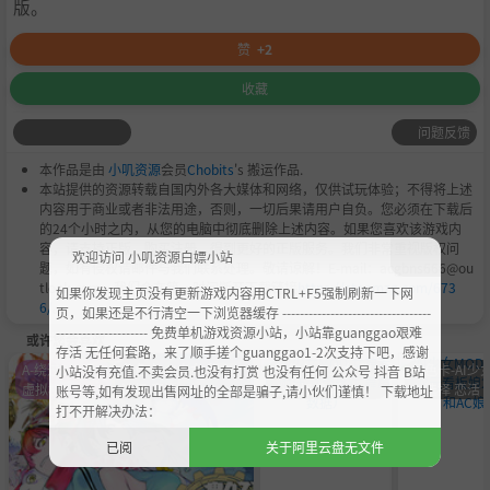
版。
赞
+2
收藏
问题反馈
本作品是由
小叽资源
会员
Chobits
's 搬运作品.
本站提供的资源转载自国内外各大媒体和网络，仅供试玩体验；不得将上述
内容用于商业或者非法用途，否则，一切后果请用户自负。您必须在下载后
的24个小时之内，从您的电脑中彻底删除上述内容。如果您喜欢该游戏内
容，请支持正版，购买注册，得到更好的正版服务。我们非常重视版权问
欢迎访问 小叽资源白嫖小站
题，如有侵权请邮件与我们联系处理。敬请谅解！E-mail：acgbns666@ou
tlook.com，我们会在第一时间断开下载链接
https://steamzg.com/673
如果你发现主页没有更新游戏内容用CTRL+F5强制刷新一下网
6/
。
页，如果还是不行清空一下浏览器缓存 ----------------------------------
--------------------- 免费单机游戏资源小站，小站靠guanggao艰难
或许您会喜欢
存活 无任何套路，来了顺手搓个guanggao1-2次支持下吧，感谢
A-绕过D加密
角色卡-AI少女 甜心
角色卡-AI少女 甜
角色卡-AI少女
小站没有充值.不卖会员.也没有打赏 也没有任何 公众号 抖音 B站
虚拟机
选择 恋活
心选择 恋活
心选择 恋活
账号等,如有发现出售网址的全部是骗子,请小伙们谨慎！ 下载地址
打不开解决办法：
已阅
关于阿里云盘无文件