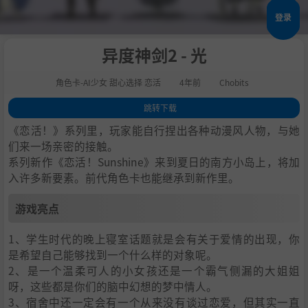
登录
异度神剑2 - 光
角色卡-AI少女 甜心选择 恋活
4年前
Chobits
跳转下载
1
.
游戏亮点
《恋活！》系列里，玩家能自行捏出各种动漫风人物，与她
2
.
人物卡一览
们来一场亲密的接触。
系列新作《恋活！Sunshine》来到夏日的南方小岛上，将加
3
.
恋活sunshine角色卡MOD安装方法
入许多新要素。前代角色卡也能继承到新作里。
4
.
下载地址
游戏亮点
1、学生时代的晚上寝室话题就是会有关于爱情的出现，你
是希望自己能够找到一个什么样的对象呢。
2、是一个温柔可人的小女孩还是一个霸气侧漏的大姐姐
呀，这些都是你们的脑中幻想的梦中情人。
3、宿舍中还一定会有一个从来没有谈过恋爱，但其实一直