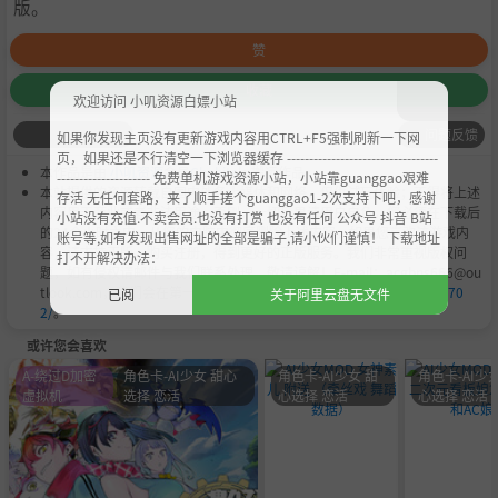
版。
赞
收藏
欢迎访问 小叽资源白嫖小站
问题反馈
如果你发现主页没有更新游戏内容用CTRL+F5强制刷新一下网
页，如果还是不行清空一下浏览器缓存 ----------------------------------
本作品是由
小叽资源
会员
Chobits
's 搬运作品.
--------------------- 免费单机游戏资源小站，小站靠guanggao艰难
本站提供的资源转载自国内外各大媒体和网络，仅供试玩体验；不得将上述
存活 无任何套路，来了顺手搓个guanggao1-2次支持下吧，感谢
内容用于商业或者非法用途，否则，一切后果请用户自负。您必须在下载后
小站没有充值.不卖会员.也没有打赏 也没有任何 公众号 抖音 B站
的24个小时之内，从您的电脑中彻底删除上述内容。如果您喜欢该游戏内
账号等,如有发现出售网址的全部是骗子,请小伙们谨慎！ 下载地址
容，请支持正版，购买注册，得到更好的正版服务。我们非常重视版权问
打不开解决办法：
题，如有侵权请邮件与我们联系处理。敬请谅解！E-mail：acgbns666@ou
tlook.com，我们会在第一时间断开下载链接
https://steamzg.com/670
已阅
关于阿里云盘无文件
2/
。
或许您会喜欢
A-绕过D加密
角色卡-AI少女 甜心
角色卡-AI少女 甜
角色卡-AI少女
虚拟机
选择 恋活
心选择 恋活
心选择 恋活