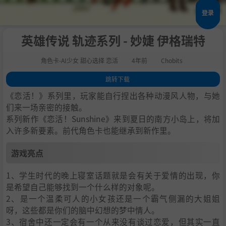
登录
英雄传说 轨迹系列 - 妙婕 伊格瑞特
角色卡-AI少女 甜心选择 恋活
4年前
Chobits
跳转下载
1
.
游戏亮点
《恋活！》系列里，玩家能自行捏出各种动漫风人物，与她
2
.
人物卡一览
们来一场亲密的接触。
系列新作《恋活！Sunshine》来到夏日的南方小岛上，将加
3
.
恋活sunshine角色卡MOD安装方法
入许多新要素。前代角色卡也能继承到新作里。
4
.
下载地址
游戏亮点
1、学生时代的晚上寝室话题就是会有关于爱情的出现，你
是希望自己能够找到一个什么样的对象呢。
2、是一个温柔可人的小女孩还是一个霸气侧漏的大姐姐
呀，这些都是你们的脑中幻想的梦中情人。
3、宿舍中还一定会有一个从来没有谈过恋爱，但其实一直