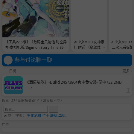
【工具v2.5版】《数码宝贝物语 时空异
AI少女MOD 女神素
AI少女MOD 
客-虚拟机版/Digimon Story Time Stra
儿 附送 （牵丝戏 舞
二次元看板娘2
nger HYPERVISOR》-Build 21891774
蹈数据）
娘和AC
官中免安装-简中31.1GB
参与讨论聊一聊
日榜
更多 »
《满屋猫咪》-Build 24573804官中免安装-简中732.2MB
0
搜索-请尽量缩短关键字（如果搜不到）
🔥 热门搜索：
生化危机
仁王
联机
单机
广告