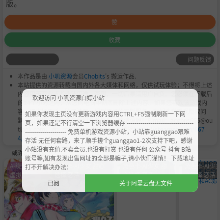
版。
赞
收藏
问题反馈
本作品是由
小叽资源
会员
Chobits
's 搬运作品.
本站提供的资源转载自国内外各大媒体和网络，仅供试玩体验；不得将上述
内容用于商业或者非法用途，否则，一切后果请用户自负。您必须在下载后
欢迎访问 小叽资源白嫖小站
的24个小时之内，从您的电脑中彻底删除上述内容。如果您喜欢该游戏内
容，请支持正版，购买注册，得到更好的正版服务。我们非常重视版权问
如果你发现主页没有更新游戏内容用CTRL+F5强制刷新一下网
题，如有侵权请邮件与我们联系处理。敬请谅解！E-mail：acgbns666@ou
页，如果还是不行清空一下浏览器缓存 ----------------------------------
tlook.com，我们会在第一时间断开下载链接
https://steamzg.com/667
--------------------- 免费单机游戏资源小站，小站靠guanggao艰难
4/
。
存活 无任何套路，来了顺手搓个guanggao1-2次支持下吧，感谢
小站没有充值.不卖会员.也没有打赏 也没有任何 公众号 抖音 B站
或许您会喜欢
账号等,如有发现出售网址的全部是骗子,请小伙们谨慎！ 下载地址
A-绕过D加密
角色卡-AI少女 甜心
角色卡-AI少女 甜
角色卡-AI少女
打不开解决办法：
虚拟机
选择 恋活
心选择 恋活
心选择 恋活
已阅
关于阿里云盘无文件