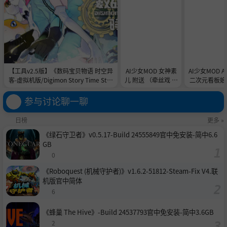
【工具v2.5版】《数码宝贝物语 时空异
AI少女MOD 女神素
AI少女MOD 
客-虚拟机版/Digimon Story Time Stra
儿 附送 （牵丝戏 舞
二次元看板娘2
nger HYPERVISOR》-Build 21891774
蹈数据）
娘和AC
官中免安装-简中31.1GB
参与讨论聊一聊
日榜
更多 »
《绿石守卫者》v0.5.17-Build 24555849官中免安装-简中6.6
GB
0
《Roboquest (机械守护者)》v1.6.2-51812-Steam-Fix V4.联
机版官中简体
6
《蜂巢 The Hive》-Build 24537793官中免安装-简中3.6GB
2