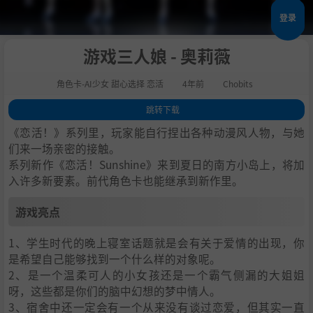
登录
游戏三人娘 - 奥莉薇
角色卡-AI少女 甜心选择 恋活
4年前
Chobits
跳转下载
1
.
游戏亮点
《恋活！》系列里，玩家能自行捏出各种动漫风人物，与她
2
.
人物卡一览
们来一场亲密的接触。
系列新作《恋活！Sunshine》来到夏日的南方小岛上，将加
3
.
恋活sunshine角色卡MOD安装方法
入许多新要素。前代角色卡也能继承到新作里。
4
.
下载地址
游戏亮点
1、学生时代的晚上寝室话题就是会有关于爱情的出现，你
是希望自己能够找到一个什么样的对象呢。
2、是一个温柔可人的小女孩还是一个霸气侧漏的大姐姐
呀，这些都是你们的脑中幻想的梦中情人。
3、宿舍中还一定会有一个从来没有谈过恋爱，但其实一直