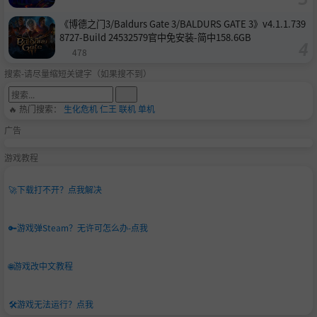
《博德之门3/Baldurs Gate 3/BALDURS GATE 3》v4.1.1.739
8727-Build 24532579官中免安装-简中158.6GB
478
搜索-请尽量缩短关键字（如果搜不到）
🔥 热门搜索：
生化危机
仁王
联机
单机
广告
游戏教程
🚀
下载打不开？点我解决
🔑
游戏弹Steam？无许可怎么办-点我
🌐
游戏改中文教程
🛠️
游戏无法运行？点我