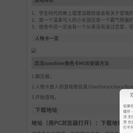
1、学生时代的晚上寝室话题就是会有关于爱情
2、是一个温柔可人的小女孩还是一个霸气侧漏
3、宿舍中还一定会有一个从来没有谈过恋爱，
人物卡一览
恋活sunshine角色卡MOD安装方法
1.解压缩；
2.人物卡放入到游戏根目录/UserData/chara/f
3.开始游戏。
如果
下载地址
缓存 --
活 无
地址（用PC浏览器打开）：下载地址：
h
赏 也
打不