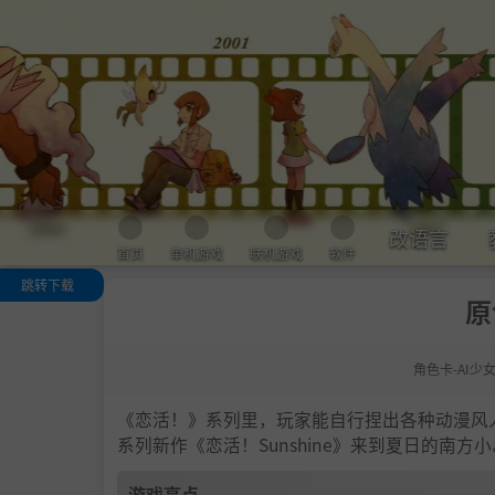
改语言
首页
单机游戏
联机游戏
软件
跳转下载
原
游戏亮点
人物卡一览
角色卡-AI少
.
恋活sunshine
色卡MOD安装
法
《恋活！》系列里，玩家能自行捏出各种动漫风
下载地址
系列新作《恋活！Sunshine》来到夏日的南
游戏亮点