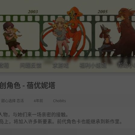
教程
问题反馈
求游戏
福利小姐姐
帮助小
创角色 - 蓓优妮塔
女 甜心选择 恋活
4年前
Chobits
人物，与她们来一场亲密的接触。
方小岛上，将加入许多新要素。前代角色卡也能继承到新作里。