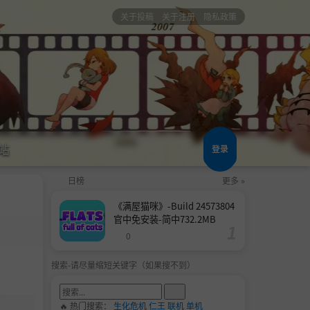
关于投稿
关于注册
隐私政策
站
登录
日榜
更多 »
《满屋猫咪》-Build 24573804
官中免安装-简中732.2MB
0
搜索-请尽量缩短关键字（如果搜不到）
🔥 热门搜索：
生化危机
仁王
联机
单机