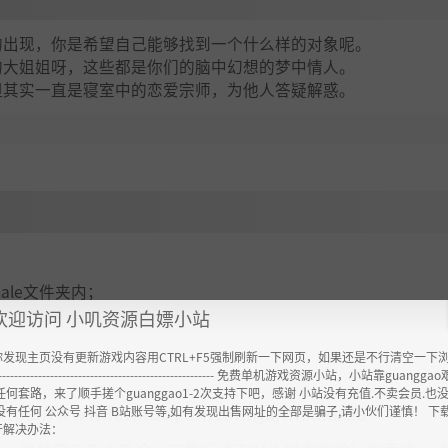
的出现，你是希望自己能够找到一个什么样的对象呢。
的大姐姐呀，这些都是你们的脑中幻想的梦中情人。
但其实一直是寝室中的恋爱宗师，为他人答疑解惑。
emale文件夹内；
欢迎访问 小叽资源白嫖小站
你发现主页没有更新游戏内容用CTRL+F5强制刷新一下网页，如果还是不行清空一下
----------------------------------------------------- 免费单机游戏资源小站，小站靠guangg
任何套路，来了顺手搓个guanggao1-2次支持下吧，感谢 小站没有充值.不卖会员.也
ttps://www.feimaoyun.com/jx/hfsuxbua
没有任何 公众号 抖音 B站账号等,如有发现出售网址的全部是骗子,请小伙们谨慎！ 下
开解决办法：