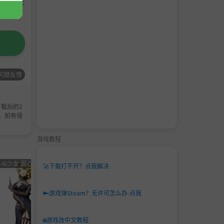
请支持正
问题反馈
载后的2
，如有侵
游戏教程
-AI少女 甜心选择 恋活
男主
角色卡-AI少女
男主
角色卡-
🚀
下载打不开？点我解决
角色
甜心选择 恋活
角色
甜心选
卡
卡
🔑
游戏弹Steam？无许可怎么办-点我
🌐
游戏改中文教程