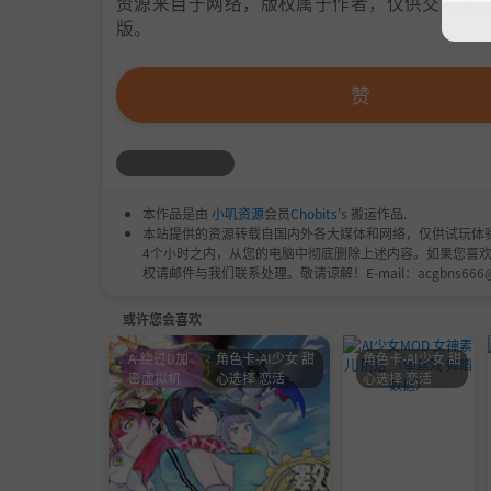
资源来自于网络，版权属于作者，仅供交流学习
版。
赞
本作品是由
小叽资源
会员
Chobits
's 搬运作品.
本站提供的资源转载自国内外各大媒体和网络，仅供试玩体
4个小时之内，从您的电脑中彻底删除上述内容。如果您喜
权请邮件与我们联系处理。敬请谅解！E-mail：acgbns666
或许您会喜欢
A-绕过D加
角色卡-AI少女 甜
角色卡-AI少女 甜
密虚拟机
心选择 恋活
心选择 恋活