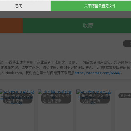
，严禁用于商业用途，下载后请于24小时内删除！如喜欢，
已阅
关于阿里云盘无文件
收藏
验；不得将上述内容用于商业或者非法用途，否则，一切后果请用户自负。您必须在下
欢该游戏内容，请支持正版，购买注册，得到更好的正版服务。我们非常重视版权问题
@outlook.com，我们会在第一时间断开下载链接
https://steamzg.com/6664/
。
角色卡-AI少女 甜
角色卡-AI少女 甜
角色卡-AI少女 甜
角色卡
心选择 恋活
心选择 恋活
心选择 恋活