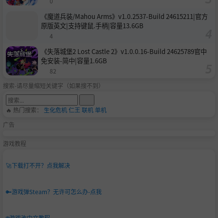
0
《魔道兵装/Mahou Arms》v1.0.2537-Build 24615211|官方
原版英文|支持键鼠.手柄|容量13.6GB
4
《失落城堡2 Lost Castle 2》v1.0.0.16-Build 24625789官中
免安装-简中|容量1.6GB
82
搜索-请尽量缩短关键字（如果搜不到）
🔥 热门搜索：
生化危机
仁王
联机
单机
广告
游戏教程
🚀
下载打不开？点我解决
🔑
游戏弹Steam？无许可怎么办-点我
🌐
游戏改中文教程