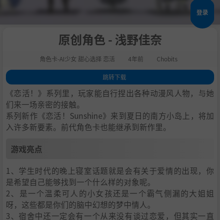
登录
原创角色 - 浅野佳奈
角色卡-AI少女 甜心选择 恋活
4年前
Chobits
跳转下载
1
.
游戏亮点
《恋活！》系列里，玩家能自行捏出各种动漫风人物，与她
2
.
人物卡一览
们来一场亲密的接触。
系列新作《恋活！Sunshine》来到夏日的南方小岛上，将加
3
.
恋活sunshine角色卡MOD安装方法
入许多新要素。前代角色卡也能继承到新作里。
4
.
下载地址
游戏亮点
1、学生时代的晚上寝室话题就是会有关于爱情的出现，你
是希望自己能够找到一个什么样的对象呢。
2、是一个温柔可人的小女孩还是一个霸气侧漏的大姐姐
呀，这些都是你们的脑中幻想的梦中情人。
3、宿舍中还一定会有一个从来没有谈过恋爱，但其实一直