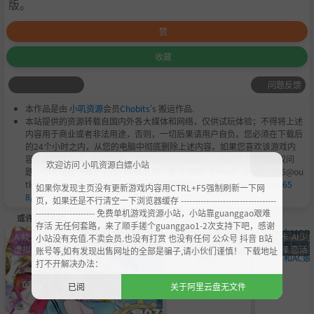
版。
赞
收藏
问题反馈
本作品是由
小叽资源
会员
Chobits
's 搬运作品.
本站提供的资源转载自国内外各大媒体和网络，仅供试玩体验；不得将上述
内容用于商业或者非法用途，否则，一切后果请用户自负。您必须在下载后
的24个小时之内，从您的电脑中彻底删除上述内容。如果您喜欢该游戏内
容，请支持正版，购买注册，得到更好的正版服务。我们非常重视版权问
欢迎访问 小叽资源白嫖小站
题，如有侵权请邮件与我们联系处理。敬请谅解！E-mail：acgbns666@ou
tlook.com，我们会在第一时间断开下载链接
https://steamzg.com/665
如果你发现主页没有更新游戏内容用CTRL+F5强制刷新一下网
8/
。
页，如果还是不行清空一下浏览器缓存 ----------------------------------
--------------------- 免费单机游戏资源小站，小站靠guanggao艰难
或许您会喜欢
存活 无任何套路，来了顺手搓个guanggao1-2次支持下吧，感谢
A-绕过D加密
角色卡-AI少女 甜心
角色卡-AI少女 甜
角色卡-AI少女
小站没有充值.不卖会员.也没有打赏 也没有任何 公众号 抖音 B站
虚拟机
选择 恋活
心选择 恋活
心选择 恋活
账号等,如有发现出售网址的全部是骗子,请小伙们谨慎！ 下载地址
打不开解决办法：
已阅
关于阿里云盘无文件