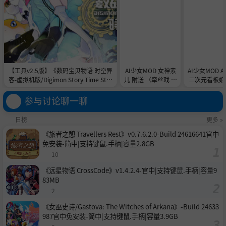
【工具v2.5版】《数码宝贝物语 时空异
AI少女MOD 女神素
AI少女MOD 
客-虚拟机版/Digimon Story Time Stra
儿 附送 （牵丝戏 舞
二次元看板娘2
nger HYPERVISOR》-Build 21891774
蹈数据）
娘和AC
官中免安装-简中31.1GB
参与讨论聊一聊
日榜
更多 »
《旅者之憩 Travellers Rest》v0.7.6.2.0-Build 24616641官中
免安装-简中|支持键鼠.手柄|容量2.8GB
10
《远星物语 CrossCode》v1.4.2.4-官中|支持键鼠.手柄|容量9
83MB
2
《女巫史诗/Gastova: The Witches of Arkana》-Build 24633
987官中免安装-简中|支持键鼠.手柄|容量3.9GB