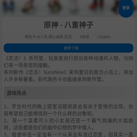
登录
原神 - 八重神子
角色卡-AI少女 甜心选择 恋活
4年前
Chobits
跳转下载
1
.
游戏亮点
《恋活！》系列里，玩家能自行捏出各种动漫风人物，与她
2
.
人物卡一览
们来一场亲密的接触。
系列新作《恋活！Sunshine》来到夏日的南方小岛上，将加
3
.
恋活sunshine角色卡MOD安装方法
入许多新要素。前代角色卡也能继承到新作里。
4
.
下载地址
游戏亮点
1、学生时代的晚上寝室话题就是会有关于爱情的出现，你
是希望自己能够找到一个什么样的对象呢。
2、是一个温柔可人的小女孩还是一个霸气侧漏的大姐姐
呀，这些都是你们的脑中幻想的梦中情人。
3、宿舍中还一定会有一个从来没有谈过恋爱，但其实一直