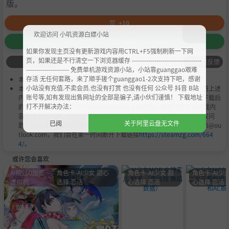
版。
赞
+10
欢迎访问 小叽资源白嫖小站
收藏
+2
如果你发现主页没有更新游戏内容用CTRL+F5强制刷新一下网
页，如果还是不行清空一下浏览器缓存 ----------------------------------
问题反馈
--------------------- 免费单机游戏资源小站，小站靠guanggao艰难
存活 无任何套路，来了顺手搓个guanggao1-2次支持下吧，感谢
本作品是由
小叽资源
会员
Chobits
's 搬运作品.
小站没有充值.不卖会员.也没有打赏 也没有任何 公众号 抖音 B站
本站提供的资源转载自国内外各大媒体和网络，仅供试玩体验；不得将上述
账号等,如有发现出售网址的全部是骗子,请小伙们谨慎！ 下载地址
内容用于商业或者非法用途，否则，一切后果请用户自负。您必须在下载后
打不开解决办法：
的24个小时之内，从您的电脑中彻底删除上述内容。如果您喜欢该游戏内
容，请支持正版，购买注册，得到更好的正版服务。我们非常重视版权问
已阅
关于阿里云盘无文件
题，如有侵权请邮件与我们联系处理。敬请谅解！E-mail：acgbns666@ou
tlook.com，我们会在第一时间断开下载链接
https://steamzg.com/664
4/
。
或许您会喜欢
A-绕过D加密
角色卡-AI少女 甜心
角色卡-AI少女 甜
角色卡-AI少女
虚拟机
选择 恋活
心选择 恋活
心选择 恋活