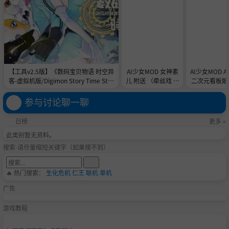
【工具v2.5版】《数码宝贝物语 时空异
AI少女MOD 女神素
AI少女MOD 
客-虚拟机版/Digimon Story Time Stra
儿 附送 （牵丝戏 舞
二次元看板娘2
nger HYPERVISOR》-Build 21891774
蹈数据）
娘和AC
官中免安装-简中31.1GB
参与讨论聊一聊
日榜
更多 »
此类别暂无资料。
搜索-请尽量缩短关键字（如果搜不到）
🔥 热门搜索：
生化危机
仁王
联机
单机
广告
游戏教程