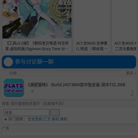
【工具v2.5版】《数码宝贝物语 时空异
AI少女MOD 女神素
AI少女MOD 
客-虚拟机版/Digimon Story Time Stra
儿 附送 （牵丝戏 舞
二次元看板娘2
nger HYPERVISOR》-Build 21891774
蹈数据）
娘和AC
官中免安装-简中31.1GB
参与讨论聊一聊
日榜
更多 »
《满屋猫咪》-Build 24573804官中免安装-简中732.2MB
0
搜索-请尽量缩短关键字（如果搜不到）
🔥 热门搜索：
生化危机
仁王
联机
单机
广告