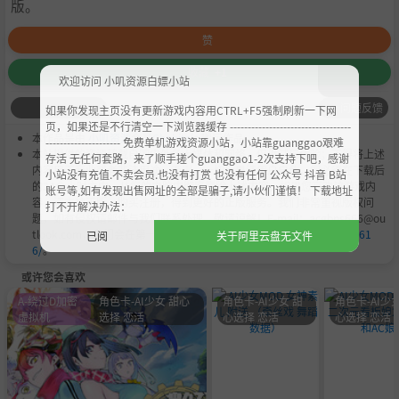
版。
赞
收藏
+1
欢迎访问 小叽资源白嫖小站
问题反馈
如果你发现主页没有更新游戏内容用CTRL+F5强制刷新一下网
页，如果还是不行清空一下浏览器缓存 ----------------------------------
本作品是由
小叽资源
会员
Chobits
's 搬运作品.
--------------------- 免费单机游戏资源小站，小站靠guanggao艰难
本站提供的资源转载自国内外各大媒体和网络，仅供试玩体验；不得将上述
存活 无任何套路，来了顺手搓个guanggao1-2次支持下吧，感谢
内容用于商业或者非法用途，否则，一切后果请用户自负。您必须在下载后
小站没有充值.不卖会员.也没有打赏 也没有任何 公众号 抖音 B站
的24个小时之内，从您的电脑中彻底删除上述内容。如果您喜欢该游戏内
账号等,如有发现出售网址的全部是骗子,请小伙们谨慎！ 下载地址
容，请支持正版，购买注册，得到更好的正版服务。我们非常重视版权问
打不开解决办法：
题，如有侵权请邮件与我们联系处理。敬请谅解！E-mail：acgbns666@ou
tlook.com，我们会在第一时间断开下载链接
https://steamzg.com/661
已阅
关于阿里云盘无文件
6/
。
或许您会喜欢
A-绕过D加密
角色卡-AI少女 甜心
角色卡-AI少女 甜
角色卡-AI少女
虚拟机
选择 恋活
心选择 恋活
心选择 恋活