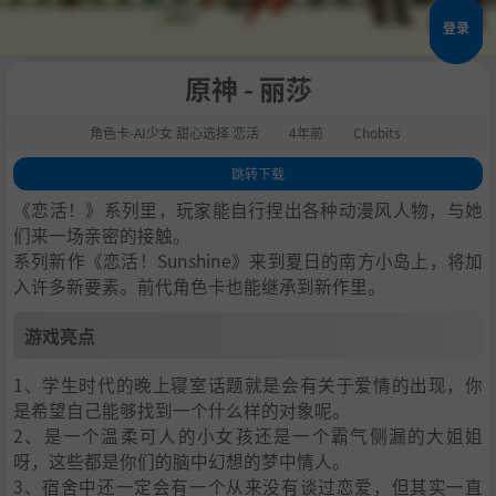
登录
原神 - 丽莎
角色卡-AI少女 甜心选择 恋活
4年前
Chobits
跳转下载
1
.
游戏亮点
《恋活！》系列里，玩家能自行捏出各种动漫风人物，与她
2
.
人物卡一览
们来一场亲密的接触。
系列新作《恋活！Sunshine》来到夏日的南方小岛上，将加
3
.
恋活sunshine角色卡MOD安装方法
入许多新要素。前代角色卡也能继承到新作里。
4
.
下载地址
游戏亮点
1、学生时代的晚上寝室话题就是会有关于爱情的出现，你
是希望自己能够找到一个什么样的对象呢。
2、是一个温柔可人的小女孩还是一个霸气侧漏的大姐姐
呀，这些都是你们的脑中幻想的梦中情人。
3、宿舍中还一定会有一个从来没有谈过恋爱，但其实一直