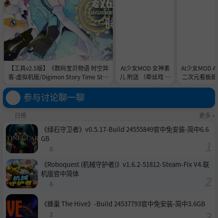
【工具v2.5版】《数码宝贝物语 时空异
AI少女MOD 女神素
AI少女MOD 
客-虚拟机版/Digimon Story Time Stra
儿 附送 （牵丝戏 舞
二次元看板娘2
nger HYPERVISOR》-Build 21891774
蹈数据）
娘和AC
官中免安装-简中31.1GB
参与讨论聊一聊
日榜
更多 »
《绿石守卫者》v0.5.17-Build 24555849官中免安装-简中6.6
GB
0
《Roboquest (机械守护者)》v1.6.2-51812-Steam-Fix V4.联
机版官中简体
6
《蜂巢 The Hive》-Build 24537793官中免安装-简中3.6GB
2