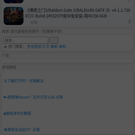
《博德之门3/Baldurs Gate 3/BALDURS GATE 3》v4.1.1.739
8727-Build 24532579官中免安装-简中158.6GB
478
搜索-请尽量缩短关键字（如果搜不到）
🔥 热门搜索：
生化危机
仁王
联机
单机
广告
游戏教程
🚀
下载打不开？点我解决
🔑
游戏弹Steam？无许可怎么办-点我
🌐
游戏改中文教程
🛠️
游戏无法运行？点我