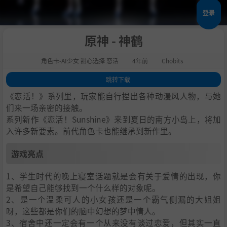
登录
原神 - 神鹤
角色卡-AI少女 甜心选择 恋活
4年前
Chobits
跳转下载
1
.
游戏亮点
《恋活！》系列里，玩家能自行捏出各种动漫风人物，与她
2
.
人物卡一览
们来一场亲密的接触。
系列新作《恋活！Sunshine》来到夏日的南方小岛上，将加
3
.
恋活sunshine角色卡MOD安装方法
入许多新要素。前代角色卡也能继承到新作里。
4
.
下载地址
游戏亮点
1、学生时代的晚上寝室话题就是会有关于爱情的出现，你
是希望自己能够找到一个什么样的对象呢。
2、是一个温柔可人的小女孩还是一个霸气侧漏的大姐姐
呀，这些都是你们的脑中幻想的梦中情人。
3、宿舍中还一定会有一个从来没有谈过恋爱，但其实一直