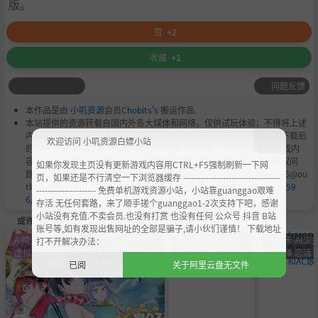
版。
赞
+2
收藏
+1
问题反馈
本作品是由
小叽资源
会员
Chobits
's 搬运作品.
本站提供的资源转载自国内外各大媒体和网络，仅供试玩体验；不得将上述
内容用于商业或者非法用途，否则，一切后果请用户自负。您必须在下载后
欢迎访问 小叽资源白嫖小站
的24个小时之内，从您的电脑中彻底删除上述内容。如果您喜欢该游戏内
容，请支持正版，购买注册，得到更好的正版服务。我们非常重视版权问
如果你发现主页没有更新游戏内容用CTRL+F5强制刷新一下网
题，如有侵权请邮件与我们联系处理。敬请谅解！E-mail：acgbns666@ou
页，如果还是不行清空一下浏览器缓存 ----------------------------------
tlook.com，我们会在第一时间断开下载链接
https://steamzg.com/659
--------------------- 免费单机游戏资源小站，小站靠guanggao艰难
6/
。
存活 无任何套路，来了顺手搓个guanggao1-2次支持下吧，感谢
小站没有充值.不卖会员.也没有打赏 也没有任何 公众号 抖音 B站
或许您会喜欢
账号等,如有发现出售网址的全部是骗子,请小伙们谨慎！ 下载地址
A-绕过D加密
角色卡-AI少女 甜心
角色卡-AI少女 甜
角色卡-AI少女
打不开解决办法：
虚拟机
选择 恋活
心选择 恋活
心选择 恋活
已阅
关于阿里云盘无文件