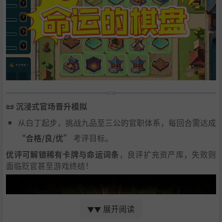
📜 沉浸式官场晋升模拟
从白丁起步，挑战九品至三公的官职体系，每回合需达成
​“合格/良/优”​
​ 考评目标。
优评可解锁稀有卡牌与命运词条
，良评扩充资产库，失败则
面临贬官甚至游戏终结！
展开阅读
▼▼