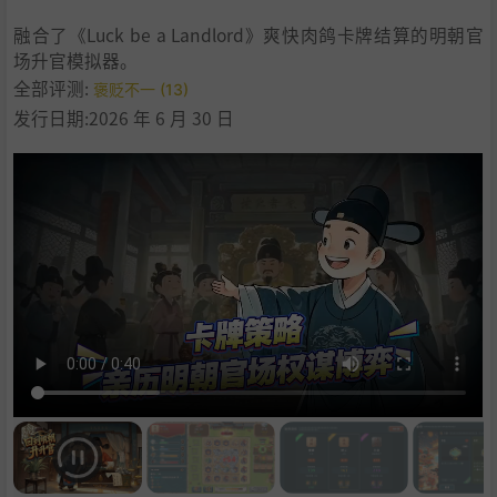
融合了《Luck be a Landlord》爽快肉鸽卡牌结算的明朝官
场升官模拟器。
全部评测:
褒贬不一 (13)
发行日期:2026 年 6 月 30 日