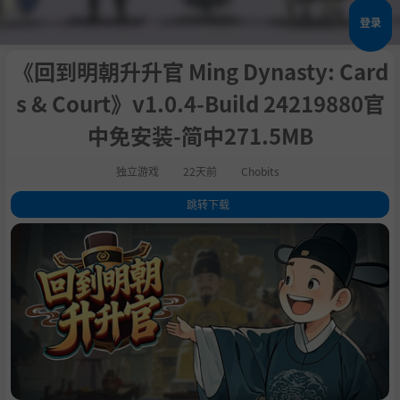
登录
《回到明朝升升官 Ming Dynasty: Card
s & Court》v1.0.4-Build 24219880官
中免安装-简中271.5MB
独立游戏
22天前
Chobits
跳转下载
1
.
关于此游戏
2
.
这是一场在明朝历史洪流中，用卡牌经营资源、用决策左右国运的官场生
存模拟器。
3
.
系统需求
4
.
支持作者
5
.
学习