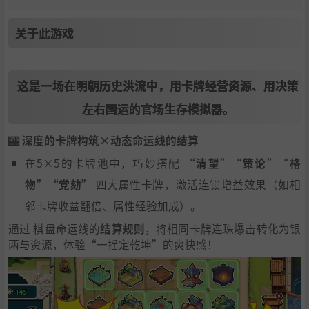
关于此游戏
这是一场在明朝历史洪流中，用卡牌经营资源、用决策
左右国运的官场生存模拟器。
🎰 深度的卡牌构筑×动态命运线的结算
在5×5的卡牌池中，巧妙搭配 ​
​“清望”“策论”“格
物”“党劾”​
​ 四大属性卡牌，激活连锁增益效果（如相
邻卡牌收益翻倍、属性经验加成）。
通过 棋盘命运线的
结算规则
，将相同卡牌连珠爆击转化为银
两与资源，体验“一摇定乾坤”的爽快感！