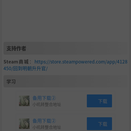
支持作者
Steam商城
：
https://store.steampowered.com/app/4128
欢迎反馈问题和提供宝贵的游戏意见。
450/回到明朝升升官/
官方QQ群：243738511
学习
备用下载②
下载
小叽转整合地址
备用下载②
下载
小叽转整合地址