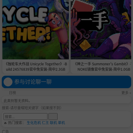
《独轮车大作战 Unicycle Together》-B
《神之一手 Summoner's Gambit》-T
uild 24576839官中免安装-简中2.3GB
NOKE镜像官中免安装-简中1.0GB
参与讨论聊一聊
日榜
更多 »
此类别暂无资料。
搜索-请尽量缩短关键字（如果搜不到）
🔥 热门搜索：
生化危机
仁王
联机
单机
广告