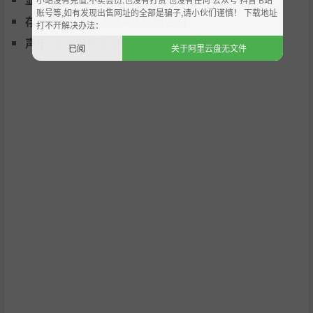
账号等,如有发现出售网址的全部是骗子,请小伙们谨慎！ 下载地址
存储空间:
需要 300 MB 可用空间
打不开解决办法：
声卡:
基本音频设备
已阅
关于阿里云盘无文件
🎯 终极目标：权倾朝野，力挽狂澜
能否在党争中平衡各方势力，最终位列三公？
能否在帝国崩坏前推行改革，避免明末悲剧？
你的选择，就是历史的答案！​