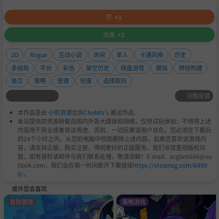
赞
+1
收藏
+2
2D
Rogue
互动小说
休闲
单人
卡通风格
历史
多结局
平台
彩色
架空历史
棋盘游戏
模拟
牌组构建
独立
策略
管理
轻度
选择取向
问题反馈
本作品是由
小叽资源
会员
Chobits
's 搬运作品.
本站提供的资源转载自国内外各大媒体和网络，仅供试玩体验；不得将上述
内容用于商业或者非法用途，否则，一切后果请用户自负。您必须在下载后
的24个小时之内，从您的电脑中彻底删除上述内容。如果您喜欢该游戏内
容，请支持正版，购买注册，得到更好的正版服务。我们非常重视版权问
题，如有侵权请邮件与我们联系处理。敬请谅解！E-mail：acgbns666@ou
tlook.com，我们会在第一时间断开下载链接
https://steamzg.com/6499
9/
。
或许您会喜欢
冒险游戏
策略游戏