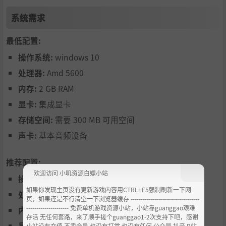
系统需求
最低配置:
操作系统:
windows 10
处理器:
Amd 5600
内存:
2 GB RAM
⚖️ 历史洪流中的战略抉择
显卡:
集成显卡
每年触发 ​
真实历史事件
​（如张居正改革、倭寇侵扰），
存储空间:
需要 300 MB 可用空间
你的决策将动态影响国家属性：
声卡:
基本音频设备
✅ 推行善政→提升卡牌收益，缓解税赋压力；
推荐配置:
❌ 权谋失误→触发灾荒叛乱，结算奖励骤减！
欢迎访问 小叽资源白嫖小站
操作系统:
windows 10
面对逐年递增的 ​
税赋压力
，银两不足直接游戏结束——
如果你发现主页没有更新游戏内容用CTRL+F5强制刷新一下网
处理器:
Amd 5600
页，如果还是不行清空一下浏览器缓存 ----------------------------------
生存与晋升必须兼顾！​
--------------------- 免费单机游戏资源小站，小站靠guanggao艰难
内存:
2 GB RAM
存活 无任何套路，来了顺手搓个guanggao1-2次支持下吧，感谢
显卡:
集成显卡
小站没有充值.不卖会员.也没有打赏 也没有任何 公众号 抖音 B站