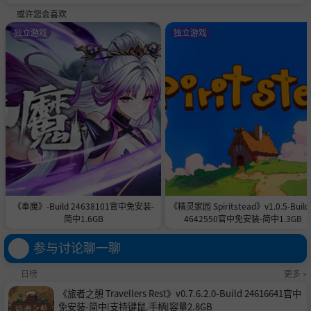
局。
或许您会喜欢
独立游戏
独立游戏
产品特色
·《盛夏离与合》是一款采用全程第一人称视角的真人模拟
互动影像，让用户完全沉浸在场景互动与真人模拟之中，体
验真实发生在生活中的故事、场景，与心仪的女孩产生沉浸
式恋爱体验。
本作深度联动《完蛋！我被美女包围了！》本体与前传，故
事线正发生在两者中间，起到承前启后的作用。解锁系列隐
藏伏笔，看懂所有角色的过往羁绊，提前解锁正传关键人物
的情感铺垫，让“完蛋宇宙”更完整。老用户能get专属情
怀，新用户能快速代入，轻松上手无压力。
《奉魔》-Build 24638101官中免安装-
《精灵家园 Spiritstead》v1.0.5-Build
简中1.6GB
4642550官中免安装-简中1.3GB
·我们设计了多种故事分支与结局，多条隐藏故事暗线与彩
蛋，支持成就系统，鼓励玩家挖掘和多次体验。你可以做出
参与讨论聊一聊
最符合本心的选择，使得游戏人生更具多元性。
日榜
更多 »
·全程真人出演，众多精彩拍摄花絮与幕后故事等待挖掘，
《旅者之憩 Travellers Rest》v0.7.6.2.0-Build 24616641官中
揭示演员对角色内心世界的心路刻画，通过女生视角传递恋
免安装-简中|支持键鼠.手柄|容量2.8GB