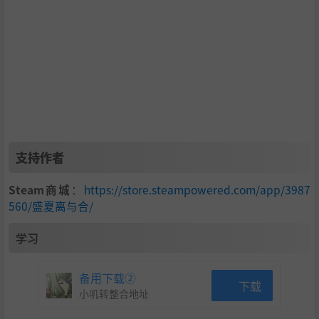
不一样的色彩。
支持作者
Steam商城
：
https://store.steampowered.com/app/3987
老六 —— 一直陪伴你的好基友，无需多言！
560/盛夏离与合/
旅途的开心果，更是你情感的“最佳损友”。他会为你出谋
学习
划策，也会在你纠结时“火上浇油”。
备用下载②
下载
小叽转整合地址