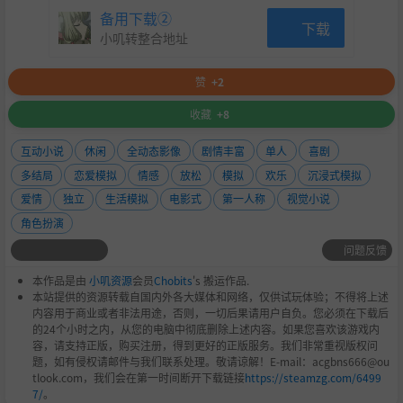
备用下载②
下载
小叽转整合地址
赞
+2
收藏
+8
互动小说
休闲
全动态影像
剧情丰富
单人
喜剧
多结局
恋爱模拟
情感
放松
模拟
欢乐
沉浸式模拟
爱情
独立
生活模拟
电影式
第一人称
视觉小说
旅途的终点就在眼前；当下的选择，也是决定你未来人生伴
角色扮演
侣的归属！
问题反馈
本次故事的核心，是“选择”与“可能”。我们精心设计了
本作品是由
小叽资源
会员
Chobits
's 搬运作品.
一条别出心裁的故事线。在这个平行时空里，你将拥有重新
本站提供的资源转载自国内外各大媒体和网络，仅供试玩体验；不得将上述
审视过去、体验不同人生的机会。
内容用于商业或者非法用途，否则，一切后果请用户自负。您必须在下载后
的24个小时之内，从您的电脑中彻底删除上述内容。如果您喜欢该游戏内
那些曾在故事里或你心底留下的遗憾，或许能在此找到另一
容，请支持正版，购买注册，得到更好的正版服务。我们非常重视版权问
种解答。是勇敢追寻一闪而过的情愫，还是紧握并肩同行的
题，如有侵权请邮件与我们联系处理。敬请谅解！E-mail：acgbns666@ou
友谊？是选择久别重逢的“季节限定”还是常伴左右的“四
tlook.com，我们会在第一时间断开下载链接
https://steamzg.com/6499
7/
。
季畅销”？你的每一次决定，都会导向独一无二的盛夏结