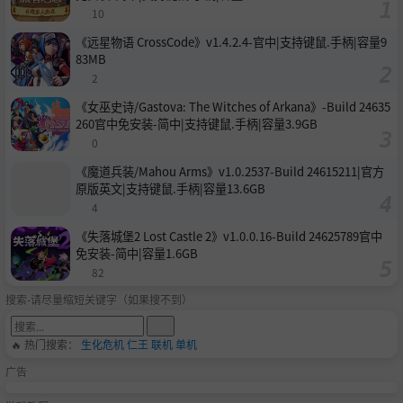
爱与相处的绝学！
10
·人生不止于选择，还能从场景互动中发现后续剧情关键线
《远星物语 CrossCode》v1.4.2.4-官中|支持键鼠.手柄|容量9
索，草蛇灰线，与结局走向息息相关。或许一切都是命中注
83MB
定，但有时候勇敢一点就会逆天改命...
2
你们的结局究竟会怎么样？赶紧踏上旅程，遇见心动，书写
《女巫史诗/Gastova: The Witches of Arkana》-Build 24635
一段属于你的「盛夏篇章」！
260官中免安装-简中|支持键鼠.手柄|容量3.9GB
0
《魔道兵装/Mahou Arms》v1.0.2537-Build 24615211|官方
原版英文|支持键鼠.手柄|容量13.6GB
关注我们，了解更多动态！！！
4
B站：完蛋_我被美女包围了
《失落城堡2 Lost Castle 2》v1.0.0.16-Build 24625789官中
免安装-简中|容量1.6GB
抖音：完蛋！我被美女包围了！
82
微博：完蛋_我被美女包围了
搜索-请尽量缩短关键字（如果搜不到）
官方QQ①群：673376231（已满）
官方QQ②群：773989799（已满）
🔥 热门搜索：
生化危机
仁王
联机
单机
官方QQ③群：906084327（已满）
广告
官方QQ④群：929476580（已满）