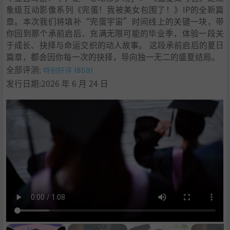
象级互动影像系列《完蛋！我被美女包围了！》IP的全新篇
章。本次我们将填补“完蛋宇宙”时间线上的关键一块，带
你回到那个承前启后、充满无限可能的毕业季，体验一段关
于成长、抉择与命运交织的动人故事。 这段承前启后的夏日
篇章，都会因你每一次的抉择，导向独一无二的盛夏结局。
全部评测:
特别好评 (859)
发行日期:2026 年 6 月 24 日