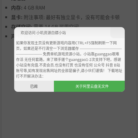
内存:
4 GB RAM
颜佳宁--深情专一的同窗女班长
显卡:
附注事项: 最好有独立显卡，没有可能会卡顿
深情专一的同窗班长，也是一名温柔耐心的倾听者；旅途的
相遇不仅让你回忆起过往种种，也为未来厦门的故事埋下伏
存储空间:
需要 14 GB 可用空间
笔。
欢迎访问 小叽资源白嫖小站
声卡:
基本音频设备
如果你发现主页没有更新游戏内容用CTRL+F5强制刷新一下网
页，如果还是不行清空一下浏览器缓存 ----------------------------------
--------------------- 免费单机游戏资源小站，小站靠guanggao艰难
存活 无任何套路，来了顺手搓个guanggao1-2次支持下吧，感谢
小站没有充值.不卖会员.也没有打赏 也没有任何 公众号 抖音 B站
账号等,如有发现出售网址的全部是骗子,请小伙们谨慎！ 下载地址
打不开解决办法：
已阅
关于阿里云盘无文件
咏恩 —— 旅途上的同路人
旅途中的相遇，注定不会平凡...忧郁的神秘女孩，她的出现
是一个意外，她的故事关乎离别与成长，为这场旅程增添了