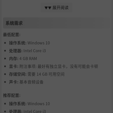
展开阅读
▼▼
系统需求
季颜语 —— 青春中未完的梦
最低配置:
青春里未完成的答卷，是藏在心底最深的温柔与遗憾。当你
操作系统:
Windows 10
们在广州再次相遇，那些被时光尘封的情愫悄然复苏；但当
理想照进现实，旧日的感情是否还能一如往昔？
处理器:
Intel Core i3
内存:
4 GB RAM
显卡:
附注事项: 最好有独立显卡，没有可能会卡顿
存储空间:
需要 14 GB 可用空间
声卡:
基本音频设备
推荐配置:
操作系统:
Windows 10
处理器:
Intel Core i3