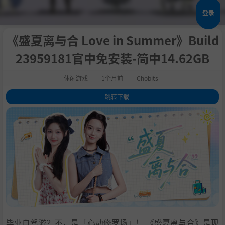
登录
《盛夏离与合 Love in Summer》Build
23959181官中免安装-简中14.62GB
休闲游戏
1个月前
Chobits
跳转下载
1
.
关于此游戏
2
.
产品特色
3
.
关注我们，了解更多动态！！！
4
.
系统需求
5
.
支持作者
6
.
学习
毕业自驾游？不，是「心动修罗场」！ 《盛夏离与合》是现