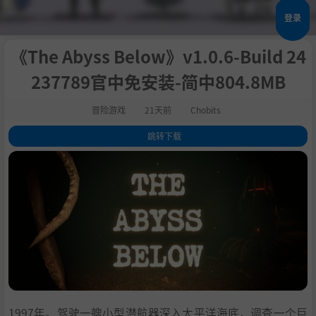
登录
《The Abyss Below》v1.0.6-Build 24
237789官中免安装-简中804.8MB
冒险游戏
21天前
Chobits
跳转下载
1
.
关于此游戏
2
.
依靠仪器导航
3
.
扫描未知目标
4
.
追踪异常源
5
.
特色
6
.
系统需求
7
.
支持作者
8
.
设置中文
9
.
学习
1997年。驾驶一艘小型潜航器深入太平洋海底，调查一个巨