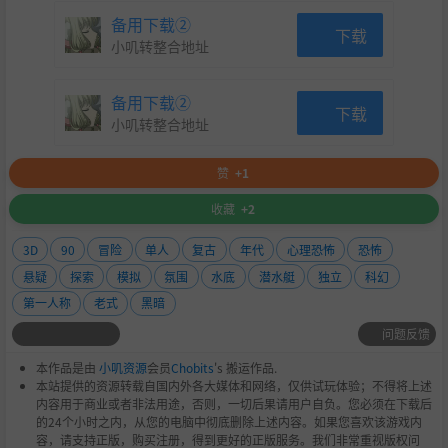
备用下载②
下载
小叽转整合地址
备用下载②
下载
小叽转整合地址
赞
+1
收藏
+2
3D
90
冒险
单人
复古
年代
心理恐怖
恐怖
悬疑
探索
模拟
氛围
水底
潜水艇
独立
科幻
第一人称
老式
黑暗
问题反馈
本作品是由
小叽资源
会员
Chobits
's 搬运作品.
本站提供的资源转载自国内外各大媒体和网络，仅供试玩体验；不得将上述
内容用于商业或者非法用途，否则，一切后果请用户自负。您必须在下载后
的24个小时之内，从您的电脑中彻底删除上述内容。如果您喜欢该游戏内
容，请支持正版，购买注册，得到更好的正版服务。我们非常重视版权问