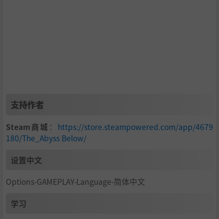
没有传统 HUD——读取实体驾驶舱仪器
近乎零能见度下的声呐导航
扫描并识别神秘的水下目标
设定于 1997 年的任务驱动故事
专注于紧张感、发现与孤立感的慢热恐怖
失真的无线电通讯和压迫感十足的水下音效
支持作者
短小集中的恐怖体验 (约 1 小时游玩时长)
Steam商城
：
https://store.steampowered.com/app/4679
180/The_Abyss Below/
设置中文
Options-GAMEPLAY-Language-简体中文
学习