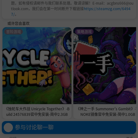
题，如有侵权请邮件与我们联系处理。敬请谅解！E-mail：acgbns666@ou
tlook.com，我们会在第一时间断开下载链接
https://steamzg.com/6494
7/
。
或许您会喜欢
冒险游戏
策略游戏
《独轮车大作战 Unicycle Together》-B
《神之一手 Summoner's Gambit》-T
uild 24576839官中免安装-简中2.3GB
NOKE镜像官中免安装-简中1.0GB
参与讨论聊一聊