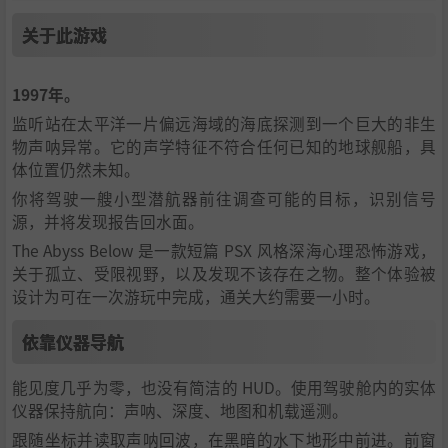
关于此游戏
1997年。
监听站在太平洋一片偏远海域的海底探测到一个巨大的非生
物声呐异常。它的声学特征不符合任何已知的地球舰船，具
体位置仍然未知。
你将驾驶一艘小型潜航器前往调查可能的目标，识别信号
源，并将发现报告回水面。
The Abyss Below 是一款短篇 PSX 风格深海心理恐怖游戏，
关于孤立、受限视野，以及发现不该存在之物。整个体验被
设计为可在一次游玩中完成，通关大约需要一小时。
依靠仪器导航
能见度几乎为零，也没有简洁的 HUD。使用驾驶舱内的实体
仪器保持航向：声呐、深度、地图和机载遥测。
跟随坐标并读取声呐回波，在黑暗的水下地形中前进。前窗