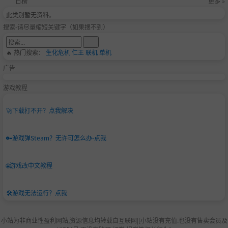
日榜
更多 »
此类别暂无资料。
搜索-请尽量缩短关键字（如果搜不到）
🔥 热门搜索：
生化危机
仁王
联机
单机
广告
游戏教程
🚀
下载打不开？点我解决
🔑
游戏弹Steam？无许可怎么办-点我
🌐
游戏改中文教程
🛠️
游戏无法运行？点我
小站为非商业性盈利网站,资源信息均转载自互联网|[小站没有充值.也没有售卖会员及