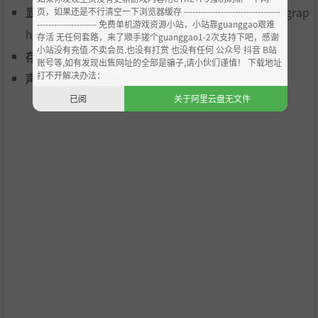
下面有什么东西已经等待了很久。
显卡:
Dedicated GPU or fairly modern integrated grap
页，如果还是不行清空一下浏览器缓存 ----------------------------------
而每一次扫描都会让你离它更近。
--------------------- 免费单机游戏资源小站，小站靠guanggao艰难
hics
存活 无任何套路，来了顺手搓个guanggao1-2次支持下吧，感谢
小站没有充值.不卖会员.也没有打赏 也没有任何 公众号 抖音 B站
存储空间:
需要 2 GB 可用空间
账号等,如有发现出售网址的全部是骗子,请小伙们谨慎！ 下载地址
打不开解决办法：
声卡:
基本音频设备
已阅
关于阿里云盘无文件
特色
PSX 风格深海心理恐怖
幽闭压抑的潜航器探索