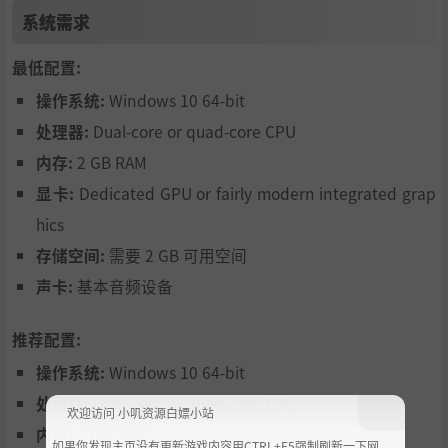
系统需求
最低配置:
操作系统:
Windows 10 64-bit
处理器:
Dual-core or quad-core CPU
内存:
2 GB RAM
显卡:
Dedicated GPU or fairly modern integrated grap
hics
存储空间:
需要 2 GB 可用空间
追踪异常源
声卡:
基本音频设备
在黑暗中沿着奇异目标的踪迹前进，并将你的发现传回水
推荐配置:
面。
操作系统:
Windows 10 64-bit
这场对未知声呐异常的搜索，逐渐通向某个隐藏在海床之下
的东西。失真的无线电联络、不可能存在的结构，以及无法
处理器:
Dual-core or quad-core CPU
欢迎访问 小叽资源白嫖小站
解释的信号，开始一步步重塑这次任务。
内存:
2 GB RAM
如果你发现主页没有更新游戏内容用CTRL+F5强制刷新一下网