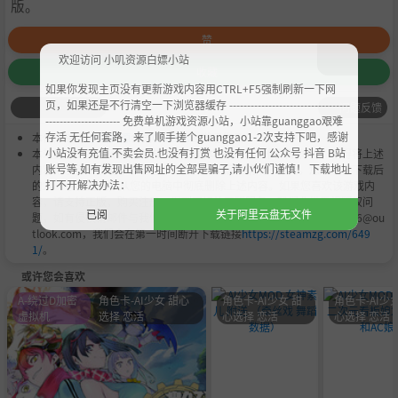
版。
赞
欢迎访问 小叽资源白嫖小站
收藏
如果你发现主页没有更新游戏内容用CTRL+F5强制刷新一下网
页，如果还是不行清空一下浏览器缓存 ----------------------------------
问题反馈
--------------------- 免费单机游戏资源小站，小站靠guanggao艰难
存活 无任何套路，来了顺手搓个guanggao1-2次支持下吧，感谢
本作品是由
小叽资源
会员
Chobits
's 搬运作品.
小站没有充值.不卖会员.也没有打赏 也没有任何 公众号 抖音 B站
本站提供的资源转载自国内外各大媒体和网络，仅供试玩体验；不得将上述
账号等,如有发现出售网址的全部是骗子,请小伙们谨慎！ 下载地址
内容用于商业或者非法用途，否则，一切后果请用户自负。您必须在下载后
打不开解决办法：
的24个小时之内，从您的电脑中彻底删除上述内容。如果您喜欢该游戏内
容，请支持正版，购买注册，得到更好的正版服务。我们非常重视版权问
已阅
关于阿里云盘无文件
题，如有侵权请邮件与我们联系处理。敬请谅解！E-mail：acgbns666@ou
tlook.com，我们会在第一时间断开下载链接
https://steamzg.com/649
1/
。
或许您会喜欢
A-绕过D加密
角色卡-AI少女 甜心
角色卡-AI少女 甜
角色卡-AI少女
虚拟机
选择 恋活
心选择 恋活
心选择 恋活