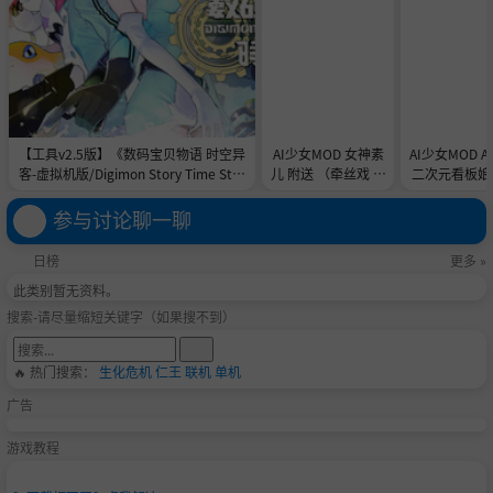
【工具v2.5版】《数码宝贝物语 时空异
AI少女MOD 女神素
AI少女MOD 
客-虚拟机版/Digimon Story Time Stra
儿 附送 （牵丝戏 舞
二次元看板娘2
nger HYPERVISOR》-Build 21891774
蹈数据）
娘和AC
官中免安装-简中31.1GB
参与讨论聊一聊
日榜
更多 »
此类别暂无资料。
搜索-请尽量缩短关键字（如果搜不到）
🔥 热门搜索：
生化危机
仁王
联机
单机
广告
游戏教程