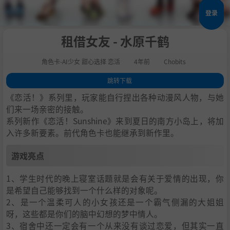
登录
租借女友 - 水原千鹤
角色卡-AI少女 甜心选择 恋活
4年前
Chobits
跳转下载
1
.
游戏亮点
《恋活！》系列里，玩家能自行捏出各种动漫风人物，与她
2
.
人物卡一览
们来一场亲密的接触。
系列新作《恋活！Sunshine》来到夏日的南方小岛上，将加
3
.
恋活sunshine角色卡MOD安装方法
入许多新要素。前代角色卡也能继承到新作里。
4
.
下载地址
游戏亮点
1、学生时代的晚上寝室话题就是会有关于爱情的出现，你
是希望自己能够找到一个什么样的对象呢。
2、是一个温柔可人的小女孩还是一个霸气侧漏的大姐姐
呀，这些都是你们的脑中幻想的梦中情人。
3、宿舍中还一定会有一个从来没有谈过恋爱，但其实一直