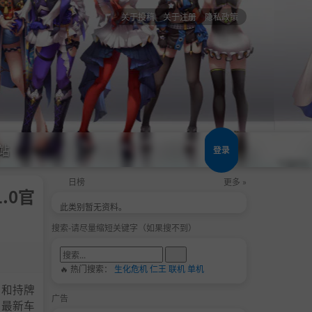
关于投稿
关于注册
隐私政策
站
登录
日榜
更多 »
.0官
此类别暂无资料。
搜索-请尽量缩短关键字（如果搜不到）
🔥 热门搜索：
生化危机
仁王
联机
单机
装和持牌
广告
造最新车