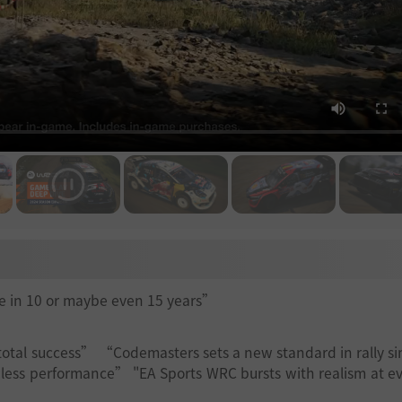
me in 10 or maybe even 15 years”
otal success” “Codemasters sets a new standard in rally si
ess performance” "EA Sports WRC bursts with realism at ev