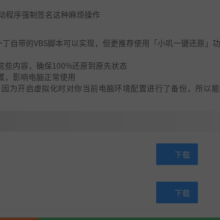
驱动程序强制签名这种麻烦操作
丁自带的VBS脚本可以实现，但更推荐使用「小叽一键还原」
些内容，确保100%还原到原先状态
置，影响电脑正常使用
因为开启虚拟化时对你当前电脑环境配置进行了备份，所以能
下载
下载