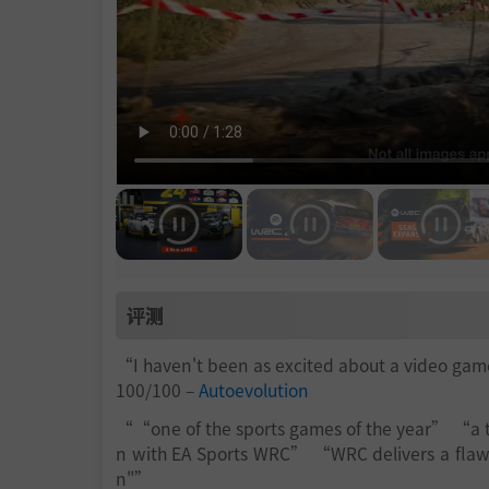
评测
“I haven't been as excited about a video ga
100/100 –
Autoevolution
““one of the sports games of the year” “a t
n with EA Sports WRC” “WRC delivers a flawl
n"”