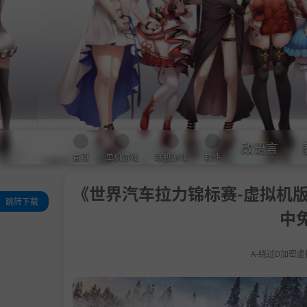
改语言
首页
单机游戏
联机游戏
软件
《世界汽车拉力锦标赛-虚拟机版/EA S
跳转下载
中免
评测
关于此游戏
A-绕过D加密虚
系统需求
支持作者
备注
学习