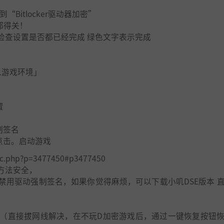
Bitlocker驱动器加密”
都得关！
exe 检查设置是否都已经完成 绿色文字表示完成
入游戏环境」
置
制签名
xe点击。启动游戏
ic.php?p=3477450#p3477450
方法安全，
禁用驱动强制签名，如果你觉得麻烦，可以下载小叽DSE版本 
（直接拔网线解决，在不玩D加密游戏后，通过一键恢复按钮