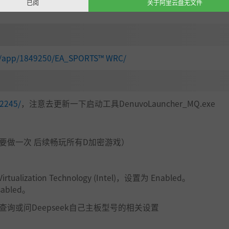
已阅
关于阿里云盘无文件
om/app/1849250/EA_SPORTS™ WRC/
62245/
，注意去更新一下启动工具DenuvoLauncher_MQ.exe
要做一次 后续畅玩所有D加密游戏）
tualization Technology (Intel)，设置为 Enabled。
abled。
询或问Deepseek自己主板型号的相关设置