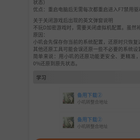
状态）
优点：重启电脑后无需每次都重启进入F7禁用
关于关闭游戏后出现的英文弹窗说明
不玩D加密游戏时，需要关闭虚拟机配置。虽然补
原因：
小叽会先保存你当前的系统配置，还原时只恢复这
其他还原工具可能会误还原一些不必要的系统设
简单来说：用小叽的还原功能更安全、更精准，
0%还原到原先状态。
学习
备用下载②
小叽转整合地址
备用下载②
小叽转整合地址