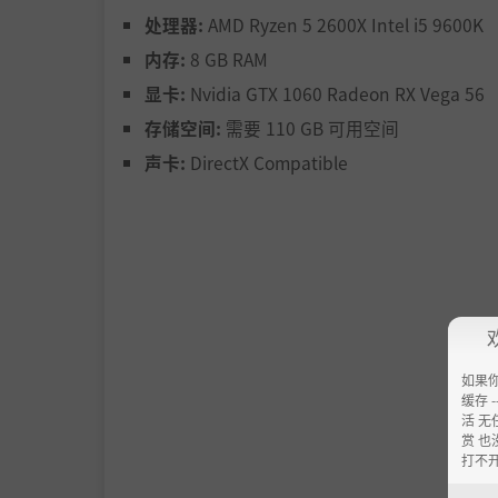
处理器:
AMD Ryzen 5 2600X Intel i5 9600K
内存:
8 GB RAM
显卡:
Nvidia GTX 1060 Radeon RX Vega 56
存储空间:
需要 110 GB 可用空间
声卡:
DirectX Compatible
如果
缓存 --
活 无
赏 也
打不