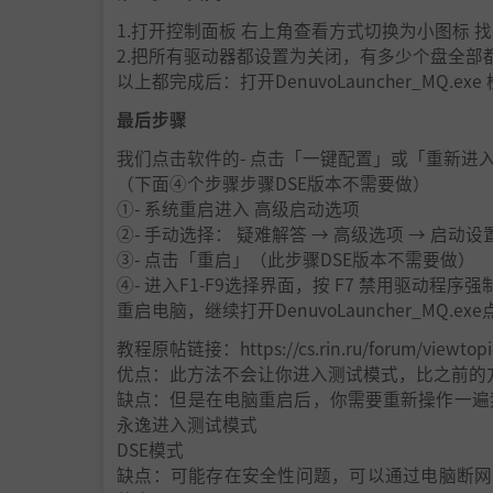
1.打开控制面板 右上角查看方式切换为小图标 找到“
2.把所有驱动器都设置为关闭，有多少个盘全部
以上都完成后：打开DenuvoLauncher_MQ.
最后步骤
我们点击软件的- 点击「一键配置」或「重新进
（下面④个步骤步骤DSE版本不需要做）
①- 系统重启进入 高级启动选项
②- 手动选择： 疑难解答 → 高级选项 → 启动设
③- 点击「重启」（此步骤DSE版本不需要做）
④- 进入F1-F9选择界面，按 F7 禁用驱动程序强
重启电脑，继续打开DenuvoLauncher_MQ.e
教程原帖链接：https://cs.rin.ru/forum/viewtop
优点：此方法不会让你进入测试模式，比之前的
缺点：但是在电脑重启后，你需要重新操作一遍
永逸进入测试模式
DSE模式
缺点：可能存在安全性问题，可以通过电脑断网