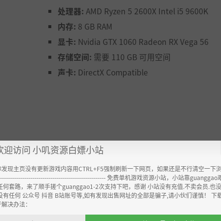
处理器:
AMD Ryzen 5 2600X Intel i5 9600K
内存:
8 GB RAM
显卡:
Nvidia GTX 1060 Radeon RX Vega 56
存储空间:
需要 110 GB 可用空间
声卡:
DirectX Compatible
欢迎访问 小叽资源白嫖小站
你发现主页没有更新游戏内容用CTRL+F5强制刷新一下网页，如果还是不行清空一下
----------------------------------------------------- 免费单机游戏资源小站，小站靠guangg
任何套路，来了顺手搓个guanggao1-2次支持下吧，感谢 小站没有充值.不卖会员.也
没有任何 公众号 抖音 B站账号等,如有发现出售网址的全部是骗子,请小伙们谨慎！ 下
开解决办法：