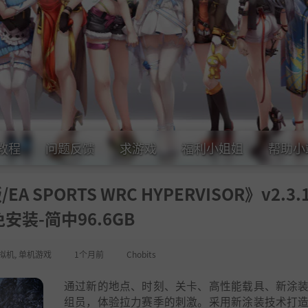
教程
问题反馈
求游戏
福利小姐姐
帮助小
PORTS WRC HYPERVISOR》v2.3.1
安装-简中96.6GB
拟机
,
单机游戏
1个月前
Chobits
通过新的地点、时刻、关卡、高性能载具、新涂
组员，体验拉力赛季的刺激。采用新涂装技术打