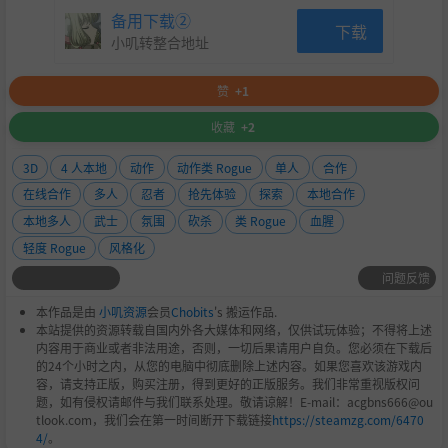
备用下载②
下载
小叽转整合地址
赞
+1
解锁
世界异变（World Mutations）
，彻底扭曲战斗规则，
让每一次游玩都焕然一新。征服它们，赢取新的武士刀、力
收藏
+2
量与无尽的可重复挑战。
3D
4 人本地
动作
动作类 Rogue
单人
合作
《Cursed Blood》
是一款冷酷无情的
合作Roguelike动作游
在线合作
多人
忍者
抢先体验
探索
本地合作
戏
——它是一次极限挑战，是嗜血者的盛宴，是一场让人欲
本地多人
武士
氛围
砍杀
类 Rogue
血腥
罢不能的残酷之舞。
轻度 Rogue
风格化
问题反馈
本作品是由
小叽资源
会员
Chobits
's 搬运作品.
本站提供的资源转载自国内外各大媒体和网络，仅供试玩体验；不得将上述
内容用于商业或者非法用途，否则，一切后果请用户自负。您必须在下载后
的24个小时之内，从您的电脑中彻底删除上述内容。如果您喜欢该游戏内
容，请支持正版，购买注册，得到更好的正版服务。我们非常重视版权问
题，如有侵权请邮件与我们联系处理。敬请谅解！E-mail：acgbns666@ou
tlook.com，我们会在第一时间断开下载链接
https://steamzg.com/6470
4/
。