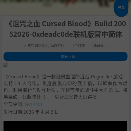
登录
《诅咒之血 Cursed Blood》Build 200
52026-0xdeadc0de联机版官中简体
A-支持网络联机
,
动作游戏
1个月前
Chobits
跳转下载
1
.
关于此游戏
2
.
系统需求
《Cursed Blood》是一款残暴血腥的近战 Roguelike 游戏，
3
.
支持作者
支持1-4 人合作。化身复仇心切的武士猿，以鲜血作为燃
4
.
设置中文
料、利用潜行与动作玩法，在快节奏的战斗中大开杀戒。横
5
.
启动说明
劈竖砍，让断肢齐飞——以鲜血宣告大仇得报！
6
.
学习
全部评测:
好评 (45)
发行日期:2026 年 4 月 2 日