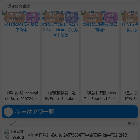
或许您会喜欢
A-支持网
动作
A-支持网
模拟
A-支持网
动作
A-支持网
络联机
游戏
络联机
游戏
络联机
游戏
络联机
《喵出法随 Meowgi
《警察模拟器：巡
《风暴怕死队 Pass
《圣火守
c》Build 20072026
警/Police Simulato
The Fear》v1.0.48
防线 Sine
-0xdeadc0de联机版
r Patrol Officers》v
8-0xdeadc0de联机
a》v1.2-0
官中简体
22.3.2-0xdeadc0de
版官中简体
e联机版
参与讨论聊一聊
联机版官中简体
日榜
更多 »
《满屋猫咪》-Build 24573804官中免安装-简中732.2MB