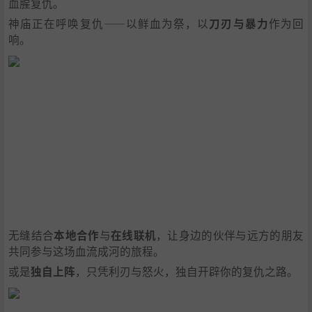
血腥复仇。
神庙正在呼唤复仇——以鲜血为祭，以
刀刃与暴力
作为回
响。
无缝结合
本地合作
与
在线联机
，让身边的伙伴与远方的朋友
共同参与这场血流成河的旅程。
或是
独自上阵
，只凭利刃与怒火，独自开辟你的复仇之路。