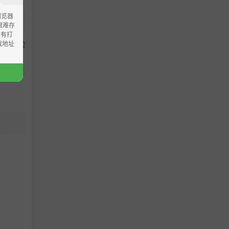
浏览器
ao艰难存
没有打
、更危险
载地址
e 核心
的核心节