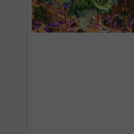
发
.
越打越强，越
越疯
系统需求
.
支持作者
.
学习