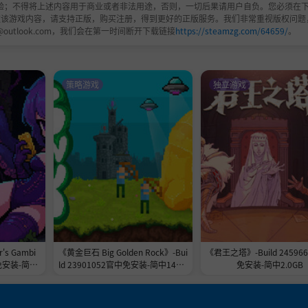
验；不得将上述内容用于商业或者非法用途，否则，一切后果请用户自负。您必须在下
欢该游戏内容，请支持正版，购买注册，得到更好的正版服务。我们非常重视版权问题
@outlook.com，我们会在第一时间断开下载链接
https://steamzg.com/64659/
。
策略游戏
独立游戏
s Gambi
《黄金巨石 Big Golden Rock》-Bui
《君王之塔》-Build 24596
免安装-简中
ld 23901052官中免安装-简中148.7
免安装-简中2.0GB
MB