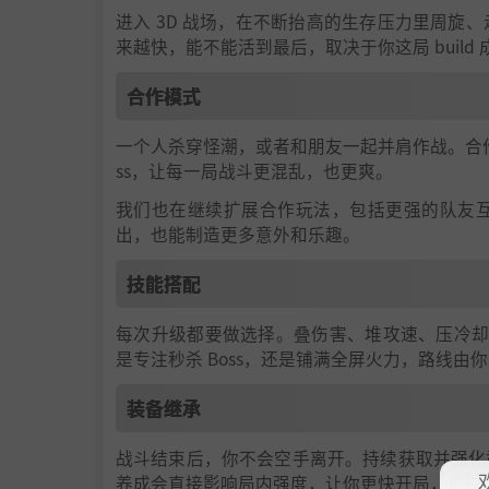
进入 3D 战场，在不断抬高的生存压力里周
来越快，能不能活到最后，取决于你这局 build
合作模式
一个人杀穿怪潮，或者和朋友一起并肩作战。合
ss，让每一局战斗更混乱，也更爽。
我们也在继续扩展合作玩法，包括更强的队友
出，也能制造更多意外和乐趣。
技能搭配
每次升级都要做选择。叠伤害、堆攻速、压冷却、
是专注秒杀 Boss，还是铺满全屏火力，路线由
装备继承
战斗结束后，你不会空手离开。持续获取并强化
养成会直接影响局内强度，让你更快开局，更快