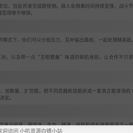
旋、走位、拉扯并清空成群怪物。敌人会随着时间持续变强，战斗
 成型得够不够快。
作模式下，你们可以分担压力、互补输出路线、一起处理精英敌人
互动，以及带一点“互相整蛊”味道的联机体验，让合作不只
加数量、扩范围，把不同武器和技能拼成一套真正能清场的 bu
你决定。
武器与护具，把攻击、生存、移速、拾取和成长效率带进下一
欢迎访问 小叽资源白嫖小站
滚起雪球。