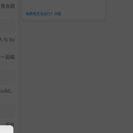
节奏会越
🛠️
游戏无法运行？点我
与 Bo
是一起输
ild。
局。局外