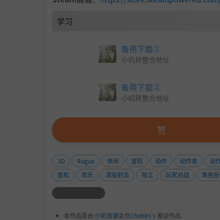
学习
备用下载②
小叽转整合地址
备用下载②
小叽转整合地址
赞
3D
Rogue
休闲
冒险
动作
动作类
动
放松
欢乐
清版射击
独立
玩家对战
角色扮
本作品是由
小叽资源
会员
Chobits
's 搬运作品.