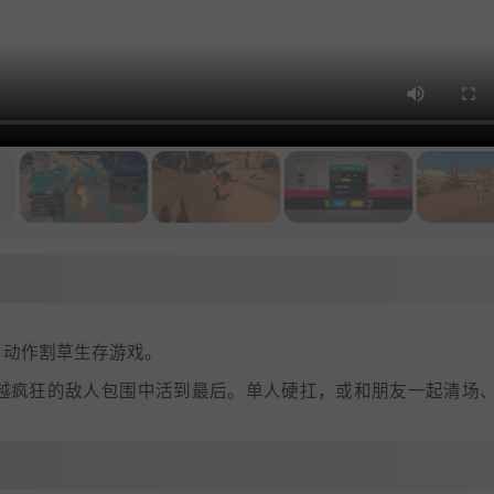
-like 动作割草生存游戏。
来越疯狂的敌人包围中活到最后。单人硬扛，或和朋友一起清场、打