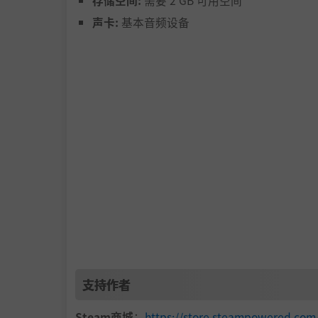
存储空间:
需要 2 GB 可用空间
声卡:
基本音频设备
支持作者
Steam商城
：
https://store.steampowered.c