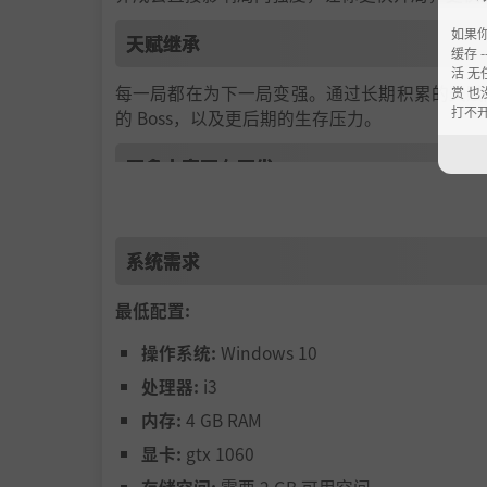
如果
天赋继承
缓存 --
活 无
每一局都在为下一局变强。通过长期积累的天赋
赏 也
打不
的 Boss，以及更后期的生存压力。
更多内容正在开发
除了生存挑战，我们也在推进新的玩法方向，包括带有
爽感的同时，加入更多可探索、可推进、可反复
系统需求
越打越强，越晚越疯
最低配置:
杀怪，升级，成型，清屏，打倒 Boss，然后带
操作系统:
Windows 10
奏。
处理器:
i3
内存:
4 GB RAM
显卡:
gtx 1060