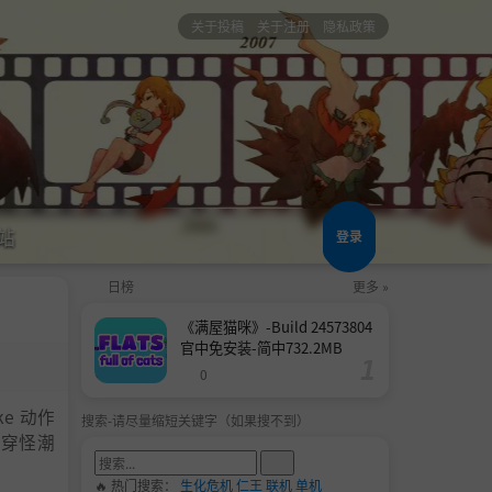
关于投稿
关于注册
隐私政策
站
登录
日榜
更多 »
《满屋猫咪》-Build 24573804
官中免安装-简中732.2MB
0
ke 动作
搜索-请尽量缩短关键字（如果搜不到）
杀穿怪潮
🔥 热门搜索：
生化危机
仁王
联机
单机