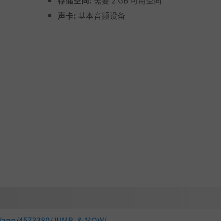
存储空间:
需要 2 GB 可用空间
声卡:
基本音频设备
om/app/4573380/JUMP_& MOW/