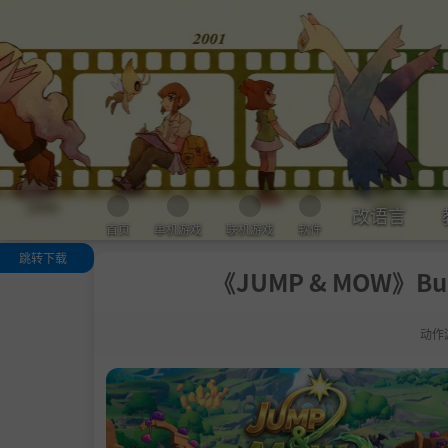
改语言
首页
单机游戏
联机游戏
软件
跳转下载
《JUMP & MOW》Bu
关于此游戏
3D Survival
动作
合作模式
技能搭配
装备继承
天赋继承
.
更多内容正在