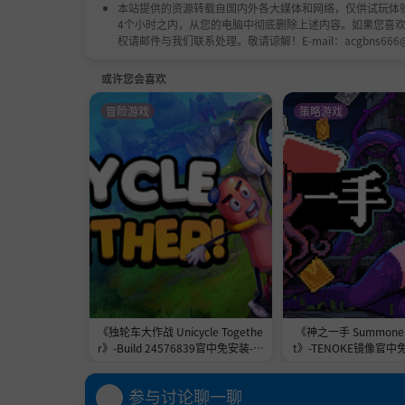
本站提供的资源转载自国内外各大媒体和网络，仅供试玩体
4个小时之内，从您的电脑中彻底删除上述内容。如果您喜
权请邮件与我们联系处理。敬请谅解！E-mail：acgbns666
或许您会喜欢
冒险游戏
策略游戏
《独轮车大作战 Unicycle Togethe
《神之一手 Summoner'
r》-Build 24576839官中免安装-简
t》-TENOKE镜像官中
中2.3GB
1.0GB
参与讨论聊一聊