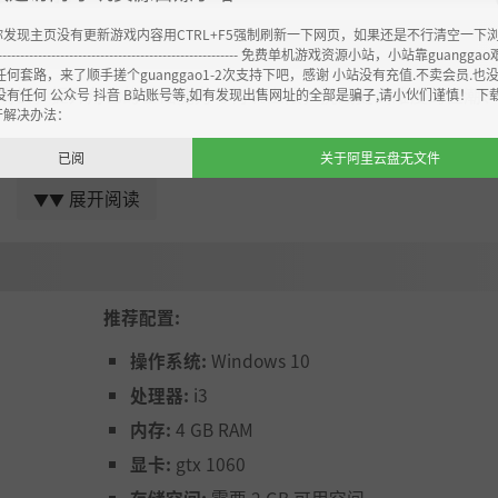
你发现主页没有更新游戏内容用CTRL+F5强制刷新一下网页，如果还是不行清空一下
----------------------------------------------------- 免费单机游戏资源小站，小站靠guangg
任何套路，来了顺手搓个guanggao1-2次支持下吧，感谢 小站没有充值.不卖会员.也
成长，提升角色的基础能力与构筑上限，挑战更高难度的怪潮
没有任何 公众号 抖音 B站账号等,如有发现出售网址的全部是骗子,请小伙们谨慎！ 下
开解决办法：
已阅
关于阿里云盘无文件
展开阅读
▼▼
推进感的冒险剧情模式。我们希望在持续强化 survivor-lik
体验的内容。
推荐配置:
着更强的装备和成长进入下一局。这就是《JUMP & MOW》
操作系统:
Windows 10
处理器:
i3
内存:
4 GB RAM
显卡:
gtx 1060