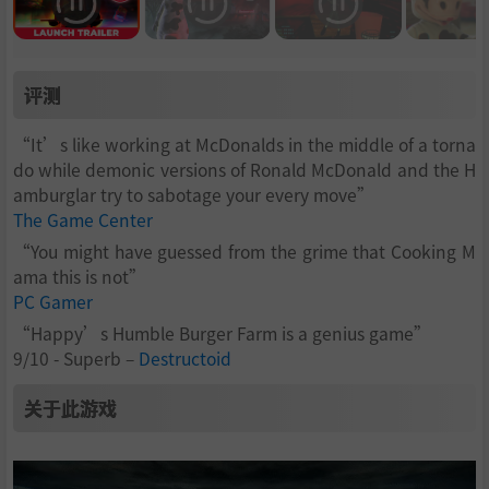
评测
“It’s like working at McDonalds in the middle of a torna
do while demonic versions of Ronald McDonald and the H
amburglar try to sabotage your every move”
The Game Center
“You might have guessed from the grime that Cooking M
ama this is not”
PC Gamer
“Happy’s Humble Burger Farm is a genius game”
9/10 - Superb –
Destructoid
关于此游戏