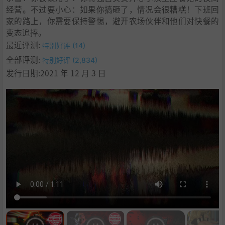
经营。不过要小心：如果你搞砸了，情况会很糟糕！下班回
家的路上，你需要保持警惕，避开农场伙伴和他们对快餐的
变态追捧。
最近评测:
特别好评 (14)
全部评测:
特别好评 (2,834)
发行日期:2021 年 12 月 3 日