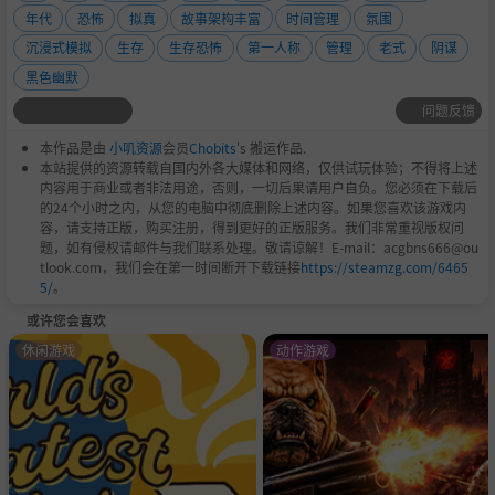
年代
恐怖
拟真
故事架构丰富
时间管理
氛围
沉浸式模拟
生存
生存恐怖
第一人称
管理
老式
阴谋
黑色幽默
问题反馈
本作品是由
小叽资源
会员
Chobits
's 搬运作品.
本站提供的资源转载自国内外各大媒体和网络，仅供试玩体验；不得将上述
内容用于商业或者非法用途，否则，一切后果请用户自负。您必须在下载后
的24个小时之内，从您的电脑中彻底删除上述内容。如果您喜欢该游戏内
容，请支持正版，购买注册，得到更好的正版服务。我们非常重视版权问
题，如有侵权请邮件与我们联系处理。敬请谅解！E-mail：acgbns666@ou
tlook.com，我们会在第一时间断开下载链接
https://steamzg.com/6465
5/
。
或许您会喜欢
休闲游戏
动作游戏