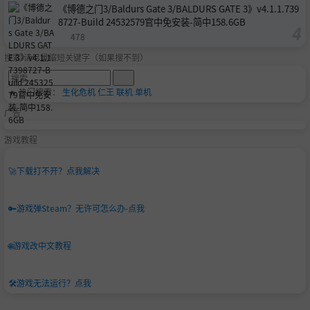
《博德之门3/Baldurs Gate 3/BALDURS GATE 3》v4.1.1.739
8727-Build 24532579官中免安装-简中158.6GB
478
搜索-请尽量缩短关键字（如果搜不到）
🔥 热门搜索：
生化危机
仁王
联机
单机
广告
游戏教程
🚀
下载打不开？点我解决
🔑
游戏弹Steam？无许可怎么办-点我
🌐
游戏改中文教程
🛠️
游戏无法运行？点我