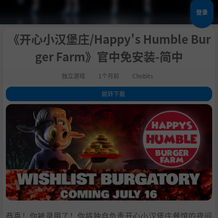
登录
《开心小汉堡庄/Happy's Humble Bur
ger Farm》官中免安装-简中
独立游戏
1个月前
Chobits
跳转下载
1
.
评测
2
.
关于此游戏
3
.
系统需求
4
.
支持作者
5
.
学习
恭喜！你被录用了！你将独自负责开心小汉堡庄餐馆的夜间