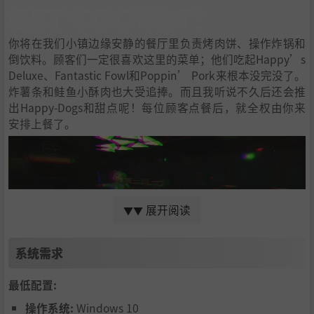
你将在我们小镇边缘安静的餐厅里负责烤肉饼、操作炸锅和
倒饮料。顾客们一定很喜欢这里的菜单；他们吃起Happy’s
Deluxe、Fantastic Fowl和Poppin’ Pork来根本没完没了。
炸薯条和鲑鱼小酥肉也大受追捧。而且我听说不久后还会推
出Happy-Dogs和甜点呢！每位顾客点餐后，就全权由你来
安排上餐了。
展开阅读
▼▼
系统需求
最低配置:
如果你给顾客送错餐，或者耗时过长，都会算作一次违规。
如果违规三次，那……这么说吧，顾客失望的时候，开心宝
操作系统:
Windows 10