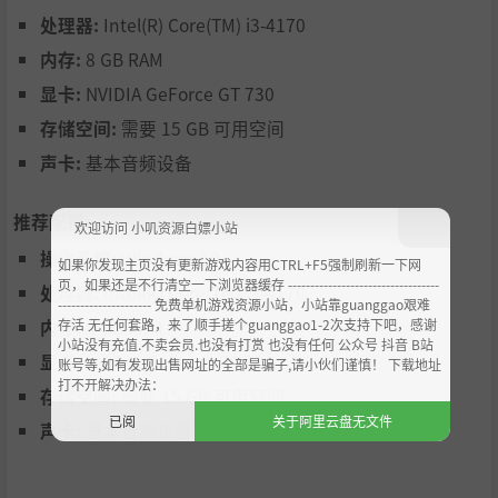
小牛可就没那么开心了。相信我们，别让开心宝失望。
处理器:
Intel(R) Core(TM) i3-4170
不过话说回来，你会把活儿干好的！只要别让开心宝失望，
你就做得很好！我们相信你！
内存:
8 GB RAM
显卡:
NVIDIA GeForce GT 730
存储空间:
需要 15 GB 可用空间
声卡:
基本音频设备
推荐配置:
欢迎访问 小叽资源白嫖小站
操作系统:
Windows 10
如果你发现主页没有更新游戏内容用CTRL+F5强制刷新一下网
页，如果还是不行清空一下浏览器缓存 ----------------------------------
处理器:
Intel(R) Core(TM) i3-4170
--------------------- 免费单机游戏资源小站，小站靠guanggao艰难
一流餐厅管理模拟！烹制食物，倒满饮料，服务顾客！
存活 无任何套路，来了顺手搓个guanggao1-2次支持下吧，感谢
内存:
8 GB RAM
小站没有充值.不卖会员.也没有打赏 也没有任何 公众号 抖音 B站
升级餐厅能让工作更加轻松！
显卡:
NVIDIA GeForce GT 730
账号等,如有发现出售网址的全部是骗子,请小伙们谨慎！ 下载地址
打不开解决办法：
乱成一团的餐厅事件系统——灭火、倒垃圾和抓老鼠！
存储空间:
需要 15 GB 可用空间
已阅
关于阿里云盘无文件
剧情模式中有引人入胜的故事情节。在这里可以揭开开心
声卡:
基本音频设备
小汉堡庄这个老牌子、暗房生物科技以及你之所以存在的
秘密。