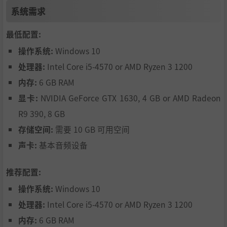
出美味佳肴。美食总是要有人分享才更有味道，所以努力提
系统需求
升厨艺，尝试新的做法，才能吸引客人，令他们满意。
根据乡亲的口味，调整餐馆的经营思路，开发新的菜品，通
最低配置:
过技能树提升你的水平，调整内装还能提升店里的吸引力。
操作系统:
Windows 10
处理器:
Intel Core i5-4570 or AMD Ryzen 3 1200
内存:
6 GB RAM
显卡:
NVIDIA GeForce GTX 1630, 4 GB or AMD Radeon
R9 390, 8 GB
存储空间:
需要 10 GB 可用空间
声卡:
基本音频设备
推荐配置:
操作系统:
Windows 10
处理器:
Intel Core i5-4570 or AMD Ryzen 3 1200
你还要为饥肠辘辘的护界勇士供应餐食，这些勇敢的战士来
内存:
6 GB RAM
自不同的风味地区，将舍命深入荒野，对付凶饿的怪物，维