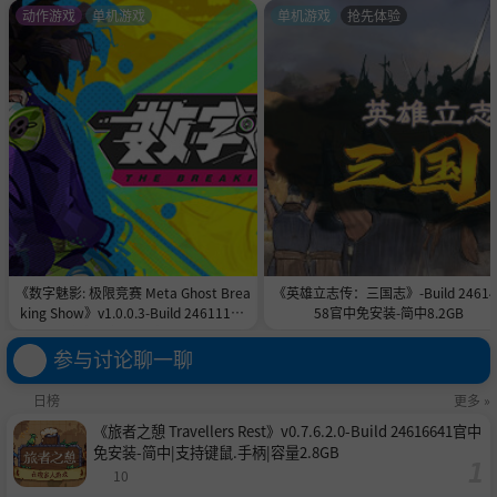
动作游戏
单机游戏
单机游戏
抢先体验
《数字魅影: 极限竞赛 Meta Ghost Brea
《英雄立志传：三国志》-Build 24614
king Show》v1.0.0.3-Build 24611102
58官中免安装-简中8.2GB
官中免安装-简中7.4GB
参与讨论聊一聊
日榜
更多 »
《旅者之憩 Travellers Rest》v0.7.6.2.0-Build 24616641官中
免安装-简中|支持键鼠.手柄|容量2.8GB
10