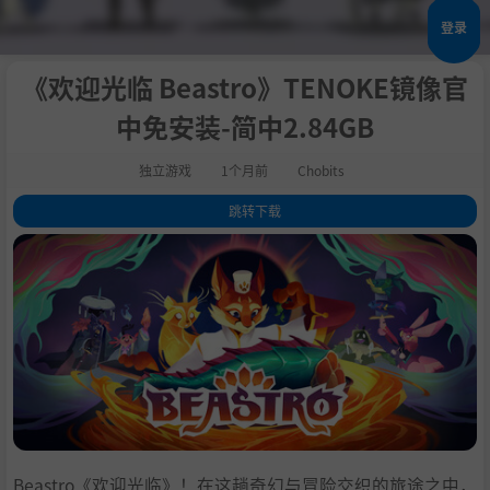
登录
《欢迎光临 Beastro》TENOKE镜像官
中免安装-简中2.84GB
独立游戏
1个月前
Chobits
跳转下载
1
.
关于此游戏
2
.
系统需求
3
.
支持作者
4
.
学习
Beastro《欢迎光临》！在这趟奇幻与冒险交织的旅途之中，