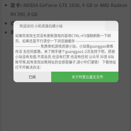
显卡:
NVIDIA GeForce GTX 1630, 4 GB or AMD Radeon
护帕洛泼里的安宁。护界勇士的风味地区不同，口味和偏好
也就不同，有些喜欢吃苦，有些喜欢吃甜，还有些只想填饱
R9 390, 8 GB
肚子！精心搭配菜肴，平衡餐食的风味，以便他们振奋精
存储空间:
需要 10 GB 可用空间
欢迎访问 小叽资源白嫖小站
神，强化技能，解锁新的能力。毕竟，说实话……不论是
声卡:
基本音频设备
谁，饿着肚子，都不可能拯救世界！
如果你发现主页没有更新游戏内容用CTRL+F5强制刷新一下网
页，如果还是不行清空一下浏览器缓存 ----------------------------------
--------------------- 免费单机游戏资源小站，小站靠guanggao艰难
存活 无任何套路，来了顺手搓个guanggao1-2次支持下吧，感谢
小站没有充值.不卖会员.也没有打赏 也没有任何 公众号 抖音 B站
账号等,如有发现出售网址的全部是骗子,请小伙们谨慎！ 下载地址
打不开解决办法：
已阅
关于阿里云盘无文件
现在该看看你做的东西怎么样了！护界勇士吃进肚子的不只