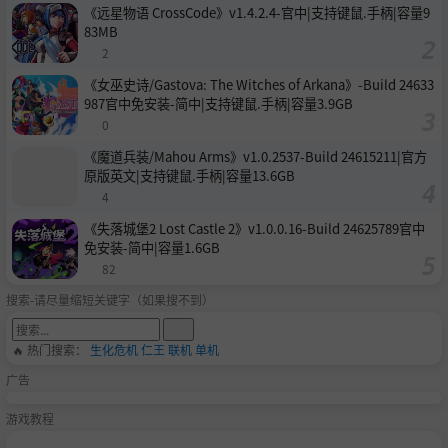
《远星物语 CrossCode》v1.4.2.4-官中|支持键鼠.手柄|容量9
83MB
2
《女巫史诗/Gastova: The Witches of Arkana》-Build 24633
987官中免安装-简中|支持键鼠.手柄|容量3.9GB
0
《魔道兵装/Mahou Arms》v1.0.2537-Build 24615211|官方
原版英文|支持键鼠.手柄|容量13.6GB
4
《失落城堡2 Lost Castle 2》v1.0.0.16-Build 24625789官中
免安装-简中|容量1.6GB
82
搜索-请尽量缩短关键字（如果搜不到）
🔥 热门搜索：
生化危机
仁王
联机
单机
广告
游戏教程