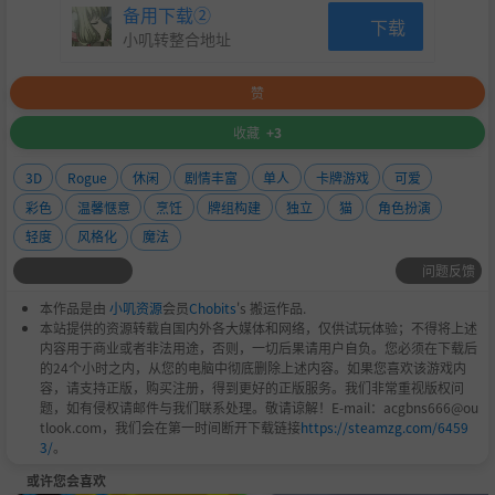
备用下载②
下载
小叽转整合地址
赞
收藏
+3
3D
Rogue
休闲
剧情丰富
单人
卡牌游戏
可爱
彩色
温馨惬意
烹饪
牌组构建
独立
猫
角色扮演
轻度
风格化
魔法
问题反馈
本作品是由
小叽资源
会员
Chobits
's 搬运作品.
本站提供的资源转载自国内外各大媒体和网络，仅供试玩体验；不得将上述
内容用于商业或者非法用途，否则，一切后果请用户自负。您必须在下载后
的24个小时之内，从您的电脑中彻底删除上述内容。如果您喜欢该游戏内
容，请支持正版，购买注册，得到更好的正版服务。我们非常重视版权问
题，如有侵权请邮件与我们联系处理。敬请谅解！E-mail：acgbns666@ou
tlook.com，我们会在第一时间断开下载链接
https://steamzg.com/6459
3/
。
或许您会喜欢