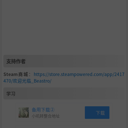
是食物，也是战斗策略。你供应的餐食会成为他们的牌组，
每种食材会解锁一张牌。他们饱餐之后，就会深入荒野对付
怪物。他们回来之后，会讲述冒险途中的见闻，还会在有趣
的木偶小剧场重现战斗的情景，有时还会带回匪夷所思的食
材。战斗采用回合制牌组构筑玩法，参考了传统吃墩牌类游
戏的规则。运用相应的风味魔法压制怪物，或用克制的魔法
抵消怪物的风味魔法。会有增强牌可以提升招式的威力！你
的魔法可以逆转战局！
活用食材的独特效果，比如令敌人入睡，吹飞对手的牌等等
支持作者
等等。不过千万当心，对手也有特殊能力，不小心的话，也
有可能被打个措手不及。
Steam商城
：
https://store.steampowered.com/app/2417
走进这场以食物为主题的奇幻冒险，用厨艺“食”现和平！
470/欢迎光临_Beastro/
准备好下厨了吗？
学习
解锁食物的神奇魔法吧。
备用下载②
下载
小叽转整合地址