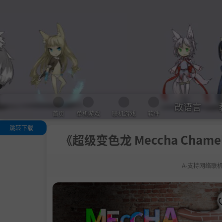
改语言
首页
单机游戏
联机游戏
软件
跳转下载
《超级变色龙 Meccha Chamel
关于此游戏
Yeah! 超级“捉
藏”
A-支持网络联
Yeah! 超级“绘
”
Yeah! 超级“匹
”
.
【关于视频及