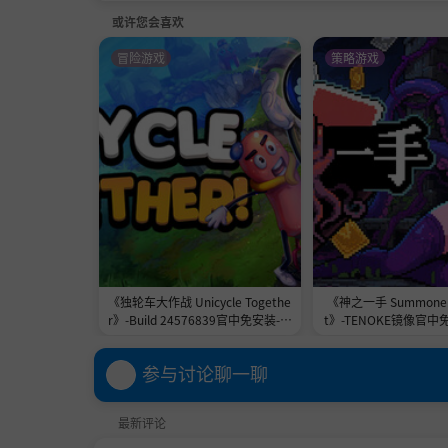
或许您会喜欢
冒险游戏
策略游戏
《独轮车大作战 Unicycle Togethe
《神之一手 Summoner'
r》-Build 24576839官中免安装-简
t》-TENOKE镜像官中
中2.3GB
1.0GB
参与讨论聊一聊
最新评论