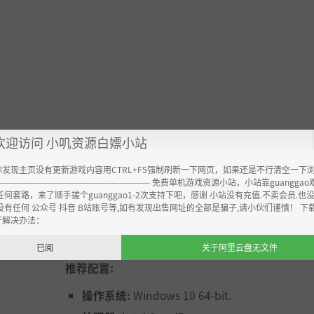
欢迎访问 小叽资源白嫖小站
你发现主页没有更新游戏内容用CTRL+F5强制刷新一下网页，如果还是不行清空一下
----------------------------------------------------- 免费单机游戏资源小站，小站靠guangg
任何套路，来了顺手搓个guanggao1-2次支持下吧，感谢 小站没有充值.不卖会员.也
没有任何 公众号 抖音 B站账号等,如有发现出售网址的全部是骗子,请小伙们谨慎！ 下
开解决办法：
已阅
关于阿里云盘无文件
推荐配置:
操作系统:
Windows 10 64-bit.