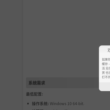
如果
缓存 --
活 无
赏 也
打不
系统需求
最低配置:
操作系统:
Windows 10 64-bit.