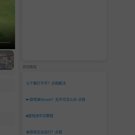
游戏教程
🚀
下载打不开？点我解决
🔑
游戏弹Steam？无许可怎么办-点我
🌐
游戏改中文教程
🛠️
游戏无法运行？点我