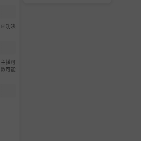
的画功决
戏主播可
人数可能