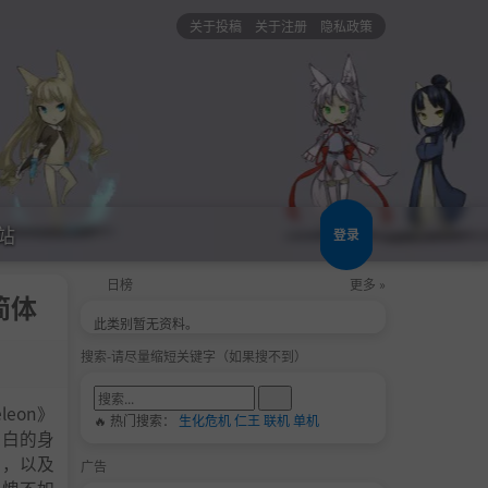
关于投稿
关于注册
隐私政策
站
登录
日榜
更多 »
中简体
此类别暂无资料。
搜索-请尽量缩短关键字（如果搜不到）
eon》
🔥 热门搜索：
生化危机
仁王
联机
单机
纯白的身
势，以及
广告