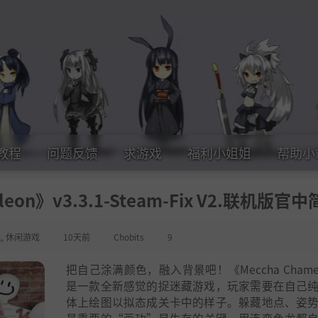
教程
问题反馈
求游戏
福利小姐姐
帮助小
eon》v3.3.1-Steam-Fix V2.联机版官
机
,
休闲游戏
10天前
Chobits
9
把自己涂满颜色，融入背景吧！《Meccha Chamel
是一款全新感觉的捉迷藏游戏，玩家需要在自己
体上绘图以拟态成关卡中的样子。躲藏地点、姿