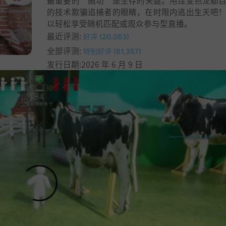
最重要的“画功”是生存的关键。用连变色龙都
的技术欺骗追捕者的眼睛，在时限内逃出生天吧
以轻松享受随机匹配或观众参与型直播。
最近评测:
好评 (20,083)
全部评测:
特别好评 (81,357)
发行日期:2026 年 6 月 9 日