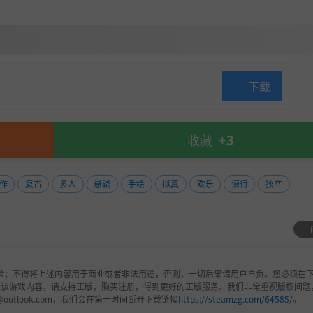
下载
收藏
+3
作
复古
多人
悬疑
手绘
拟真
欢乐
潜行
独立
验；不得将上述内容用于商业或者非法用途，否则，一切后果请用户自负。您必须在下
欢该游戏内容，请支持正版，购买注册，得到更好的正版服务。我们非常重视版权问题
@outlook.com，我们会在第一时间断开下载链接
https://steamzg.com/64585/
。