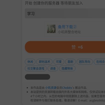
开始 创建你的服务器 等待朋友加入
学习
备用下载②
小叽转整合地址
赞
+6
休闲
即时战术
可爱
喜剧
团队导向
在线合
社交聚会游戏
调查
隐藏物体
本作品是由
小叽资源
会员
Chobits
's 搬运作品.
本站提供的资源转载自国内外各大媒体和网络，仅供试玩体
4个小时之内，从您的电脑中彻底删除上述内容。如果您喜
权请邮件与我们联系处理。敬请谅解！E-mail：acgbns666