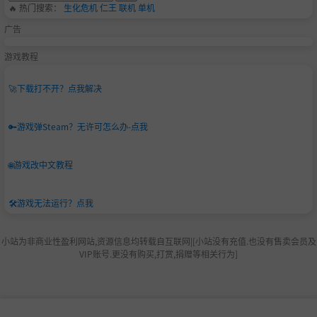
🔥 热门搜索：
生化危机
仁王
联机
单机
广告
游戏教程
🚀
下载打不开？点我解决
🔑
游戏弹Steam？无许可怎么办-点我
🌐
游戏改中文教程
🛠️
游戏无法运行？点我
小站为非商业性盈利网站,资源信息均转载自互联网|[小站没有充值.也没有售卖会员及
VIP账号.更没有购买,打赏,捐赠等相关行为]