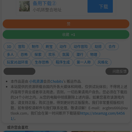
备用下载②
下载
小叽转整合地址
赞
收藏
+1
3D
冒险
制作
刷宝
动作
动作冒险
劫掠
合作
多人
恐怖
探索
欢乐
氛围
潜行
物理
玩家对战环境
生存恐怖
程序生成
第一人称
风格化
问题反馈
本作品是由
小叽资源
会员
Chobits
's 搬运作品.
本站提供的资源转载自国内外各大媒体和网络，仅供试玩体验；不得将上述
内容用于商业或者非法用途，否则，一切后果请用户自负。您必须在下载后
的24个小时之内，从您的电脑中彻底删除上述内容。如果您喜欢该游戏内
容，请支持正版，购买注册，得到更好的正版服务。我们非常重视版权问
题，如有侵权请邮件与我们联系处理。敬请谅解！E-mail：acgbns666@ou
tlook.com，我们会在第一时间断开下载链接
https://steamzg.com/6456
1/
。
或许您会喜欢