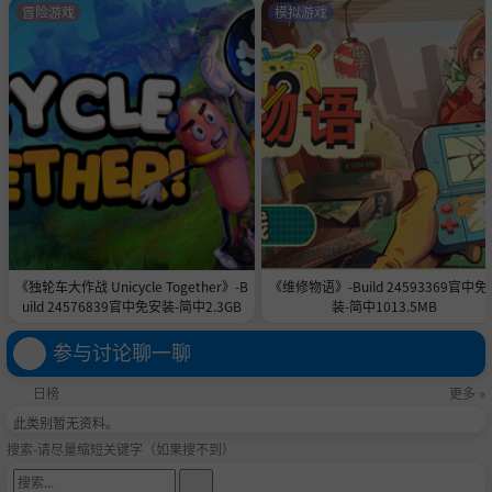
冒险游戏
模拟游戏
《独轮车大作战 Unicycle Together》-B
《维修物语》-Build 24593369官中免
uild 24576839官中免安装-简中2.3GB
装-简中1013.5MB
参与讨论聊一聊
日榜
更多 »
此类别暂无资料。
搜索-请尽量缩短关键字（如果搜不到）