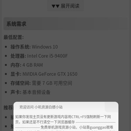
适应地精的特定需求。用窃取的物资制作装备、打造实用家
展开阅读
▼▼
具，并不断升级你的家园。
系统需求
最低配置:
操作系统:
Windows 10
处理器:
Intel Core i5-9400F
内存:
4 GB RAM
安全第一
显卡:
NVIDIA GeForce GTX 1650
地精体型微小脆弱，常遭其他生物追猎。利用环境与装备延
存储空间:
需要 7 GB 可用空间
缓敌人行动，时刻保持警惕并相互支援。地精王最讨厌复活
那些没用的地精……
声卡:
基本音频设备
推荐配置:
欢迎访问 小叽资源白嫖小站
操作系统:
Windows 10
如果你发现主页没有更新游戏内容用CTRL+F5强制刷新一下网
页，如果还是不行清空一下浏览器缓存 ----------------------------------
处理器:
Intel Core i5-9400F
--------------------- 免费单机游戏资源小站，小站靠guanggao艰难