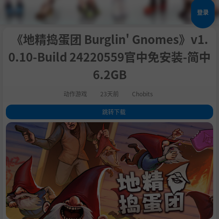
登录
《地精捣蛋团 Burglin' Gnomes》v1.
0.10-Build 24220559官中免安装-简中
6.2GB
动作游戏
23天前
Chobits
跳转下载
1
.
关于此游戏
2
.
系统需求
3
.
支持作者
4
.
学习