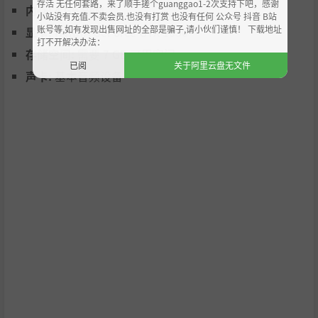
存活 无任何套路，来了顺手搓个guanggao1-2次支持下吧，感谢
内存:
4 GB RAM
小站没有充值.不卖会员.也没有打赏 也没有任何 公众号 抖音 B站
账号等,如有发现出售网址的全部是骗子,请小伙们谨慎！ 下载地址
显卡:
NVIDIA GeForce GTX 1650
打不开解决办法：
存储空间:
需要 7 GB 可用空间
已阅
关于阿里云盘无文件
声卡:
基本音频设备