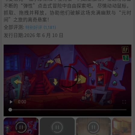
不断的“弹性”点击式冒险中自由探索吧。 尽情动动鼠标，
抓取、拖拽并释放，协助他们破解这场充满幽默与“元时
间”之旅的离奇悬案！
全部评测:
特别好评 (1,181)
发行日期:2026 年 6 月 10 日