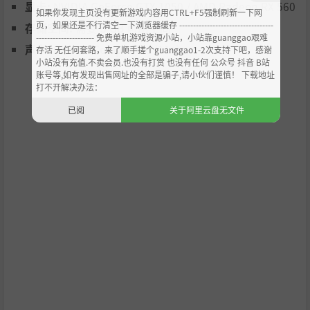
显卡:
NVIDIA GeForce GTX 1050 / AMD Radeon RX 560
如果你发现主页没有更新游戏内容用CTRL+F5强制刷新一下网
页，如果还是不行清空一下浏览器缓存 ----------------------------------
存储空间:
需要 5 GB 可用空间
--------------------- 免费单机游戏资源小站，小站靠guanggao艰难
声卡:
DirectX Compatible (11+)
存活 无任何套路，来了顺手搓个guanggao1-2次支持下吧，感谢
小站没有充值.不卖会员.也没有打赏 也没有任何 公众号 抖音 B站
账号等,如有发现出售网址的全部是骗子,请小伙们谨慎！ 下载地址
打不开解决办法：
已阅
关于阿里云盘无文件