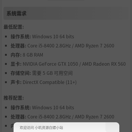
系统需求
最低配置:
操作系统:
Windows 10 64 bits
处理器:
Core i5‑8400 2.8GHz / AMD Ryzen 7 2600
内存:
8 GB RAM
显卡:
NVIDIA GeForce GTX 1050 / AMD Radeon RX 560
存储空间:
需要 5 GB 可用空间
声卡:
DirectX Compatible (11+)
推荐配置:
操作系统:
Windows 10 64 bits
处理器:
Core i5‑8400 2.8GHz / AMD Ryzen 7 2600
内存:
8 GB RAM
欢迎访问 小叽资源白嫖小站