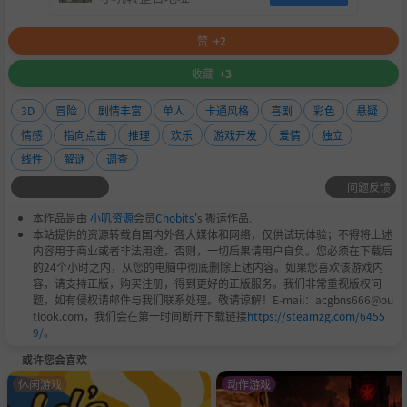
赞
+2
收藏
+3
3D
冒险
剧情丰富
单人
卡通风格
喜剧
彩色
悬疑
情感
指向点击
推理
欢乐
游戏开发
爱情
独立
线性
解谜
调查
问题反馈
本作品是由
小叽资源
会员
Chobits
's 搬运作品.
本站提供的资源转载自国内外各大媒体和网络，仅供试玩体验；不得将上述
内容用于商业或者非法用途，否则，一切后果请用户自负。您必须在下载后
的24个小时之内，从您的电脑中彻底删除上述内容。如果您喜欢该游戏内
容，请支持正版，购买注册，得到更好的正版服务。我们非常重视版权问
题，如有侵权请邮件与我们联系处理。敬请谅解！E-mail：acgbns666@ou
tlook.com，我们会在第一时间断开下载链接
https://steamzg.com/6455
9/
。
或许您会喜欢
休闲游戏
动作游戏