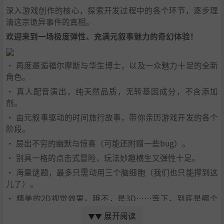
深入游戏创作的核心，探索开发过程中的各个环节，逐步理
清这宗诡异事件的真相。
欢迎来到一场极度弹性、充满元叙事魅力的奇幻体验！
• 再度邂逅福尔摩斯与华生博士，以及一众魅力十足的全新
角色。
• 真人配音演出，纯天然品质，无转基因成分，不含添加
剂。
• 由元叙事驱动的时间旅行故事，带你亲历游戏开发的各个
阶段。
• 层出不穷的幽默与惊喜（可能还附赠一些bug）。
• 别具一格的点击式冒险，玩法妙趣横生又弹性十足。
• 海量谜题，最多只需动用三个脑细胞（我们也只能撑到这
儿了）。
• 精美的2D视觉效果。哦不，是3D……等下，到底是哪个
来着？
展开阅读
▼▼