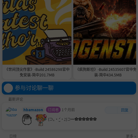
《世间顶尖作家》-Build 24586298官中
《疯狗斯坦》-Build 24535607官中免
免安装-简中201.7MB
装-简中434.5MB
参与讨论聊一聊
最新评论
hbamazon
订阅者
1个月前
回复
(⊃｡•́‿•̀｡)⊃━✿✿✿✿✿✿
日榜
更多 »