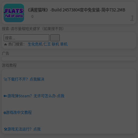
《满屋猫咪》-Build 24573804官中免安装-简中732.2MB
0
搜索-请尽量缩短关键字（如果搜不到）
🔥 热门搜索：
生化危机
仁王
联机
单机
广告
游戏教程
🚀
下载打不开？点我解决
🔑
游戏弹Steam？无许可怎么办-点我
🌐
游戏改中文教程
🛠️
游戏无法运行？点我