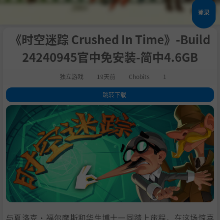
登录
《时空迷踪 Crushed In Time》-Build
24240945官中免安装-简中4.6GB
独立游戏
19天前
Chobits
1
跳转下载
1
.
关于此游戏
2
.
系统需求
3
.
支持作者
4
.
学习
与夏洛克·福尔摩斯和华生博士一同踏上旅程，在这场惊喜