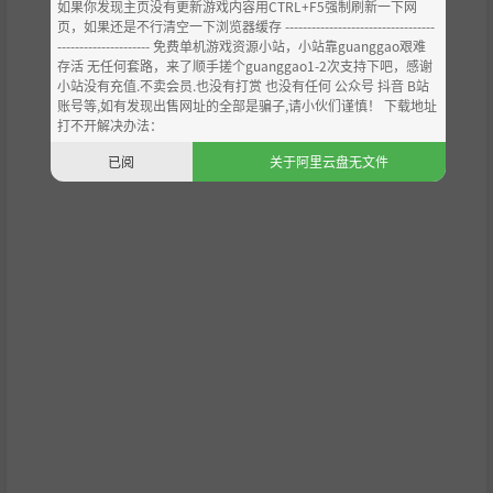
如果你发现主页没有更新游戏内容用CTRL+F5强制刷新一下网
页，如果还是不行清空一下浏览器缓存 ----------------------------------
--------------------- 免费单机游戏资源小站，小站靠guanggao艰难
存活 无任何套路，来了顺手搓个guanggao1-2次支持下吧，感谢
小站没有充值.不卖会员.也没有打赏 也没有任何 公众号 抖音 B站
账号等,如有发现出售网址的全部是骗子,请小伙们谨慎！ 下载地址
打不开解决办法：
用家具和装饰物美化并升级你的商店，让它看起来更吸引
已阅
关于阿里云盘无文件
人。