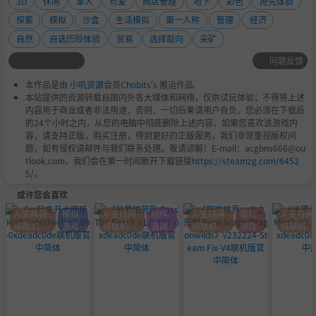
3D
休闲
单人
可爱
商店管理
地下
彩色
抢先体验
探索
模拟
沙盒
生活模拟
第一人称
管理
经济
自然
自选历险体验
贸易
选择取向
采矿
问题反馈
本作品是由
小叽资源
会员
Chobits
's 搬运作品.
本站提供的资源转载自国内外各大媒体和网络，仅供试玩体验；不得将上述
内容用于商业或者非法用途，否则，一切后果请用户自负。您必须在下载后
的24个小时之内，从您的电脑中彻底删除上述内容。如果您喜欢该游戏内
容，请支持正版，购买注册，得到更好的正版服务。我们非常重视版权问
题，如有侵权请邮件与我们联系处理。敬请谅解！E-mail：acgbns666@ou
tlook.com，我们会在第一时间断开下载链接
https://steamzg.com/6452
5/
。
或许您会喜欢
A-支持网
模拟
A-支持网
动作
A-支持网
冒险
A-支持网
络联机
游戏
络联机
游戏
络联机
游戏
络联机