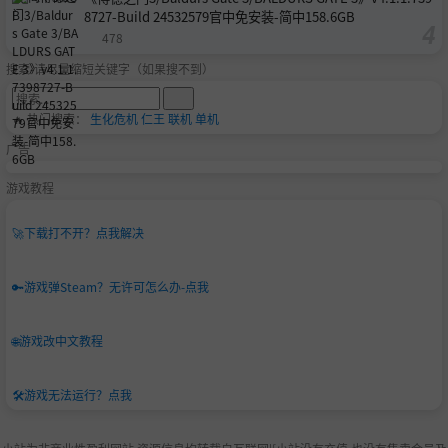
8727-Build 24532579官中免安装-简中158.6GB
478
搜索-请尽量缩短关键字（如果搜不到）
🔥 热门搜索：
生化危机
仁王
联机
单机
广告
游戏教程
🚀
下载打不开？点我解决
🔑
游戏弹Steam？无许可怎么办-点我
🌐
游戏改中文教程
🛠️
游戏无法运行？点我