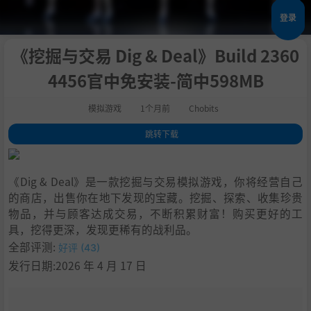
登录
《挖掘与交易 Dig & Deal》Build 2360
4456官中免安装-简中598MB
模拟游戏
1个月前
Chobits
跳转下载
1
.
关于此游戏
2
.
"Dig Harder Deal Smarter..."
《Dig & Deal》是一款挖掘与交易模拟游戏，你将经营自己
3
.
系统需求
的商店，出售你在地下发现的宝藏。挖掘、探索、收集珍贵
4
.
支持作者
物品，并与顾客达成交易，不断积累财富！购买更好的工
5
.
学习
具，挖得更深，发现更稀有的战利品。
全部评测:
好评 (43)
发行日期:2026 年 4 月 17 日