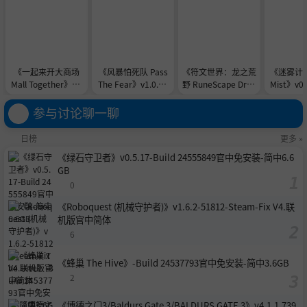
《一起来开大商场
《风暴怕死队 Pass
《符文世界：龙之荒
《迷雾计划 
Mall Together》v1.
The Fear》v1.0.48
野 RuneScape Drag
Mist》v0.
09-0xdeadc0de联
7-0xdeadc0de联机
onwilds》v232224-
-0xdead
机版官中简体
版官中简体
Steam Fix-V4联机
官中
参与讨论聊一聊
版官中简体
日榜
更多 »
《绿石守卫者》v0.5.17-Build 24555849官中免安装-简中6.6
GB
0
《Roboquest (机械守护者)》v1.6.2-51812-Steam-Fix V4.联
机版官中简体
6
《蜂巢 The Hive》-Build 24537793官中免安装-简中3.6GB
2
《博德之门3/Baldurs Gate 3/BALDURS GATE 3》v4.1.1.739