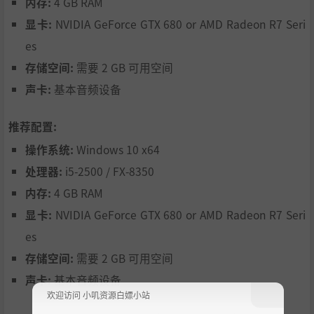
内存:
4 GB RAM
显卡:
NVIDIA GeForce GTX 680 or AMD Radeon R7 Seri
es
存储空间:
需要 2 GB 可用空间
声卡:
基本音频设备
推荐配置:
操作系统:
Windows 10 x64
处理器:
i5-2500 / FX-8350
有些顾客会提供独特的任务并给予特别奖励。完成任务可获
内存:
4 GB RAM
得额外收入，并揭开他们的故事。
显卡:
NVIDIA GeForce GTX 680 or AMD Radeon R7 Seri
es
存储空间:
需要 2 GB 可用空间
声卡:
基本音频设备
欢迎访问 小叽资源白嫖小站