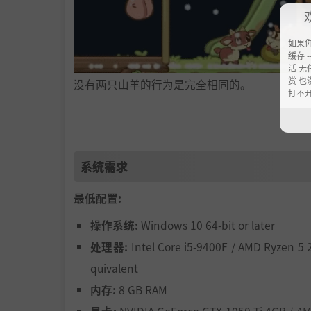
如果
缓存 --
活 无
赏 也
没有两只山羊的行为是完全相同的。
打不
每只山羊都有自己独特的性格、偏好和情绪节奏
音乐以及关注作出不同的反应。你越用心照料，
打造属于你的生机牧场
系统需求
最低配置:
操作系统:
Windows 10 64-bit or later
处理器:
Intel Core i5-9400F / AMD Ryzen 5 
quivalent
内存:
8 GB RAM