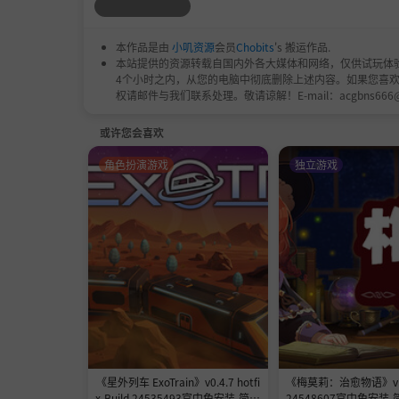
主要特点
本作品是由
小叽资源
会员
Chobits
's 搬运作品.
• 温馨的下半屏牧场：
一个平静的山羊世界，成
本站提供的资源转载自国内外各大媒体和网络，仅供试玩体
4个小时之内，从您的电脑中彻底删除上述内容。如果您喜
• 独特的山羊个性：
每只山羊都会以自己独特的
权请邮件与我们联系处理。敬请谅解！E-mail：acgbns666
• 照料与奖励循环：
照顾山羊，赚取金币，发展
或许您会喜欢
• 迷你游戏与挑战：
山羊们会参与轻松有趣的活
角色扮演游戏
独立游戏
• 欢乐惊喜事件：
意想不到的时刻带来混乱与欢
• 不断发展的山羊农场：
通过山羊、玩具、物件
《星外列车 ExoTrain》v0.4.7 hotfi
《梅莫莉：治愈物语》v1.0.
x-Build 24535493官中免安装-简中
24548607官中免安装-简