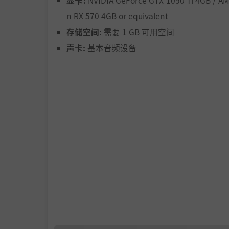
显卡:
NVIDIA GeForce GTX 1050 Ti 4GB / A
n RX 570 4GB or equivalent
存储空间:
需要 1 GB 可用空间
照料你的山羊会随着时间产生金币。这些金币可
声卡:
基本音频设备
雇佣助手，帮助照顾你的羊群并自动完成日常任
你可以种植作物、放置互动道具，并解锁拥有独
山羊、物品与环境会不断以各种出人意料的方式
迷你游戏与魔法事件