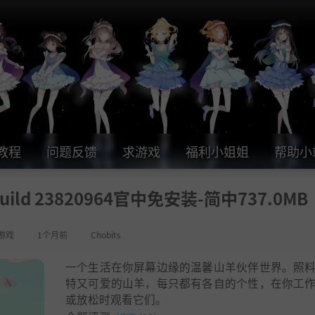
教程
问题反馈
求游戏
福利小姐姐
帮助小
d 23820964官中免安装-简中737.0MB
游戏
1个月前
Chobits
一个生活在你屏幕边缘的温馨山羊伙伴世界。照
特又可爱的山羊，每只都有各自的个性，在你工
或放松时观看它们。