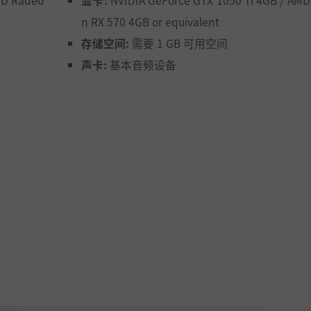
MD Radeo
显卡:
NVIDIA GeForce GTX 1050 Ti 4GB / AM
n RX 570 4GB or equivalent
存储空间:
需要 1 GB 可用空间
以用来扩展你的农场、解锁新的山羊，并提升整体游戏体验。
声卡:
基本音频设备
务。
特特性的新品种山羊。牧场将逐渐发展成一个小型生态系统，
相互作用。