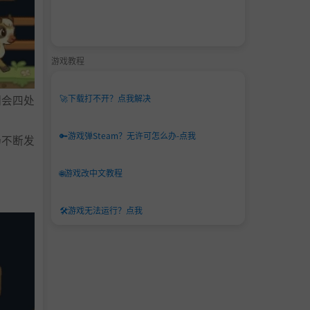
游戏教程
们会四处
🚀
下载打不开？点我解决
🔑
游戏弹Steam？无许可怎么办-点我
场不断发
🌐
游戏改中文教程
🛠️
游戏无法运行？点我