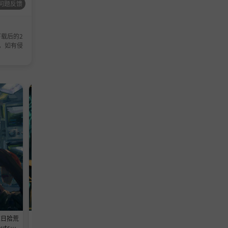
问题反馈
载后的2
，如有侵
策略游戏
A-支持网络联机
模拟游戏
末日拾荒
《尸姬之梦 Dream of Corpse Lad
《水上乐园模拟器 Waterpark S
uts》v
y》V1.313-Build 24547437官中免
ulator》v1.0.28-0xdeadc0d