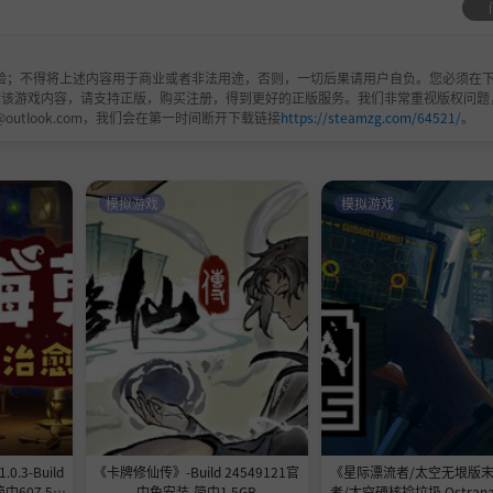
为你日常屏幕空间的一部分
验；不得将上述内容用于商业或者非法用途，否则，一切后果请用户自负。您必须在下
欢该游戏内容，请支持正版，购买注册，得到更好的正版服务。我们非常重视版权问题
方式行动
@outlook.com，我们会在第一时间断开下载链接
https://steamzg.com/64521/
。
你的农场
动
模拟游戏
模拟游戏
乐
和帮手来扩建你的农场
3-Build
《卡牌修仙传》-Build 24549121官
《星际漂流者/太空无垠版
中607.5M
中免安装-简中1.5GB
者/太空硬核捡垃圾 Ostrana