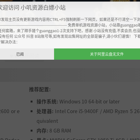
欢迎访问 小叽资源白嫖小站
你发现主页没有更新游戏内容用CTRL+F5强制刷新一下网页，如果还是不行清空一下
----------------------------------------------------- 免费单机游戏资源小站，小站靠guangg
任何套路，来了顺手搓个guanggao1-2次支持下吧，感谢 小站没有充值.不卖会员.也
没有任何 公众号 抖音 B站账号等,如有发现出售网址的全部是骗子,请小伙们谨慎！ 下
开解决办法：
。有的温顺又亲人，有的活泼又充满活力，而它们都会对玩具
已阅
关于阿里云盘无文件
展开阅读
它们的个性就会展现得越丰富。
▼▼
推荐配置:
操作系统:
Windows 10 64-bit or later
2600 or e
处理器:
Intel Core i5-9400F / AMD Ryzen 5 26
quivalent
内存:
8 GB RAM