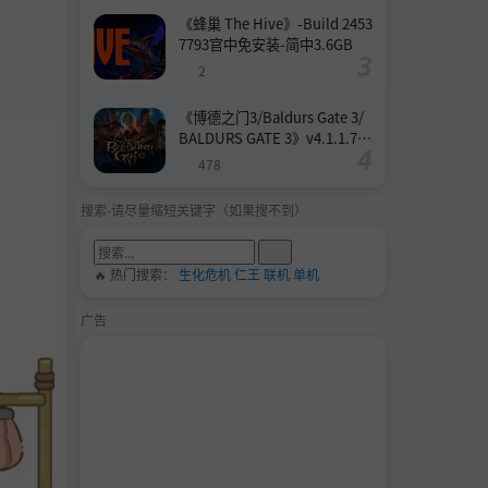
《蜂巢 The Hive》-Build 2453
7793官中免安装-简中3.6GB
2
《博德之门3/Baldurs Gate 3/
BALDURS GATE 3》v4.1.1.739
8727-Build 24532579官中免安
478
装-简中158.6GB
搜索-请尽量缩短关键字（如果搜不到）
🔥 热门搜索：
生化危机
仁王
联机
单机
广告