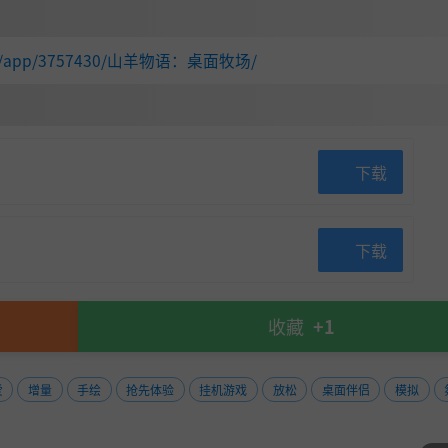
d.com/app/3757430/山羊物语：桌面牧场/
。也可能会发生意想不到的事件，比如一只山羊DJ带领大家开
a降临农场。
下载
下载
收藏
+1
爱
增量
手绘
抢先体验
挂机游戏
放松
桌面伴侣
模拟
幕的底部。
察你的农场在一天中自然地不断发展变化。