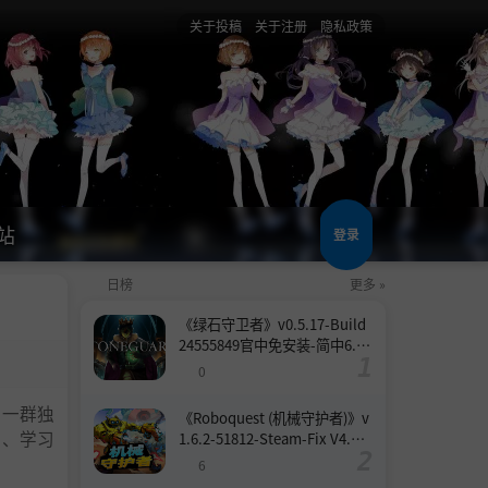
关于投稿
关于注册
隐私政策
站
登录
日榜
更多 »
《绿石守卫者》v0.5.17-Build
24555849官中免安装-简中6.6
GB
0
料一群独
《Roboquest (机械守护者)》v
作、学习
1.6.2-51812-Steam-Fix V4.联
机版官中简体
6