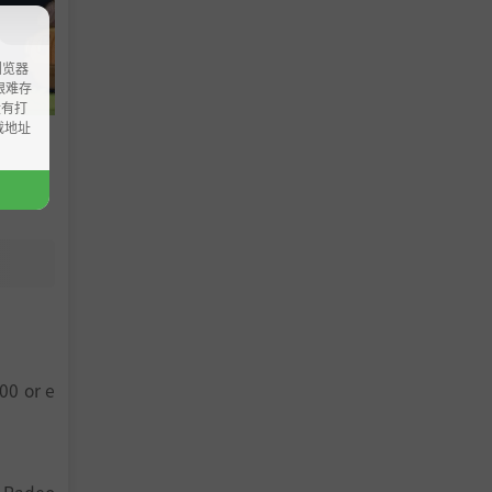
浏览器
ao艰难存
没有打
载地址
、食物、
00 or e