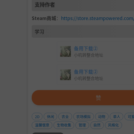
支持作者
牧场里的生活充满了惊喜。
Steam商城
：
https://store.steampowere
你的山羊可以参与有趣的迷你游戏和轻松的挑战
或者更加突然、充满混乱的惊喜，比如Goatzill
学习
为日常生活而设计
备用下载②
小叽转整合地址
备用下载②
小叽转整合地址
赞
2D
休闲
农业
农场模拟
动物
单人
可
牧场在你工作、学习或放松时，静静地生活在屏
温馨惬意
生物收集
管理
自然
风格化
你可以随时回来照料你的山羊、收集金币，并观