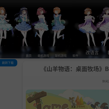
改语言
首页
单机游戏
联机游戏
软件
跳转下载
《山羊物语：桌面牧场》Buil
关于此游戏
系统需求
休闲
支持作者
学习