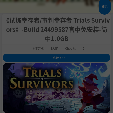
登录
《试炼幸存者/审判幸存者 Trials Surviv
ors》-Build 24499587官中免安装-简
中1.0GB
动作游戏
4天前
Chobits
5
跳转下载
1
.
关于此游戏
2
.
自定义你的体验——由你决定
3
.
4
.
5
.
6
.
抢先体验版本功能
7
.
系统需求
8
.
支持作者