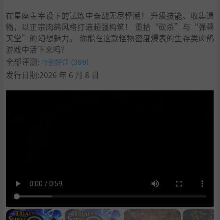
9
.
学习
在星座主宰设下的试炼中奋战无尽怪潮！ 升级技能、收集遗
物，以正宗肉鸽风格打造超强构筑！ 重拾“砍杀”与“弹幕
天堂”的幻想魅力。 你能在这款怪物密度爆表的生存类肉鸽
游戏中活下来吗？
全部评测:
特别好评 (399)
发行日期:2026 年 6 月 8 日