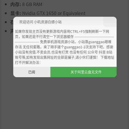
极致。结果就是——
内存:
8 GB RAM
完全自由的构筑，以及对画面清晰度的彻底无视。
显卡:
Nvidia GTX 1650 or Equivalent
存储空间:
需要 2 GB 可用空间
欢迎访问 小叽资源白嫖小站
声卡:
基本音频设备
如果你发现主页没有更新游戏内容用CTRL+F5强制刷新一下网
页，如果还是不行清空一下浏览器缓存 ----------------------------------
--------------------- 免费单机游戏资源小站，小站靠guanggao艰难
我们热爱
怪物密度
。这款游戏从零开始打造，旨在承载屏幕
存活 无任何套路，来了顺手搓个guanggao1-2次支持下吧，感谢
上荒谬数量的敌人与弹幕。
小站没有充值.不卖会员.也没有打赏 也没有任何 公众号 抖音 B站
账号等,如有发现出售网址的全部是骗子,请小伙们谨慎！ 下载地址
我们的梦想？让你在不到30分钟的生存时间里，打造出
媲美
打不开解决办法：
顶级砍杀游戏的超强构筑
。而我们真的相信，这一目标触手
已阅
关于阿里云盘无文件
可及。
如果你也渴望这样的混乱，那就欢迎加入这场试炼吧。
抢先体验版本功能
5个职业
7个星座