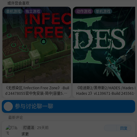
或许您会喜欢
单机游戏
独立游戏
动作游戏
单机游戏
《无感染区/Infection Free Zone》-Buil
《哈迪斯2/黑帝斯2/HADES /Hades II
d 24478055官中免安装-简中|容量5.8G
Hades 2》vl.139671-Build 2455615
B
官中免安装-简中|容量11.0GB
参与讨论聊一聊
最新评论
打道法
29天前
回复
求更