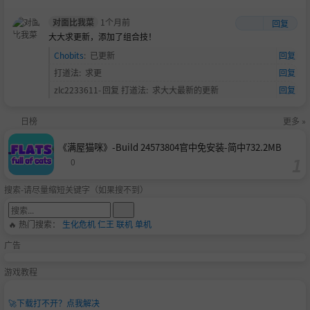
对面比我菜
1个月前
回复
大大求更新，添加了组合技！
Chobits
:
已更新
回复
打道法
:
求更
回复
zlc2233611-
回复
打道法
:
求大大最新的更新
回复
日榜
更多 »
《满屋猫咪》-Build 24573804官中免安装-简中732.2MB
0
搜索-请尽量缩短关键字（如果搜不到）
🔥 热门搜索：
生化危机
仁王
联机
单机
广告
游戏教程
🚀
下载打不开？点我解决