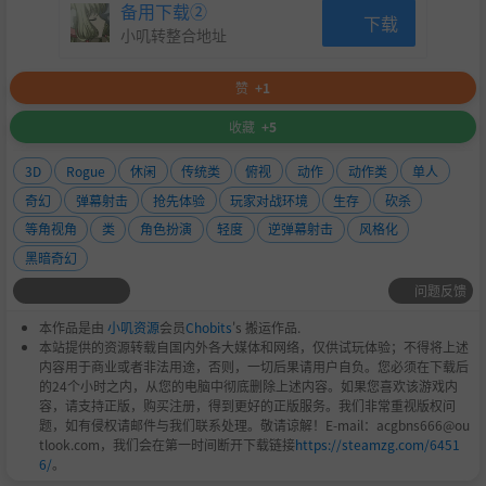
备用下载②
下载
小叽转整合地址
赞
+1
收藏
+5
3D
Rogue
休闲
传统类
俯视
动作
动作类
单人
奇幻
弹幕射击
抢先体验
玩家对战环境
生存
砍杀
等角视角
类
角色扮演
轻度
逆弹幕射击
风格化
黑暗奇幻
问题反馈
本作品是由
小叽资源
会员
Chobits
's 搬运作品.
本站提供的资源转载自国内外各大媒体和网络，仅供试玩体验；不得将上述
内容用于商业或者非法用途，否则，一切后果请用户自负。您必须在下载后
的24个小时之内，从您的电脑中彻底删除上述内容。如果您喜欢该游戏内
容，请支持正版，购买注册，得到更好的正版服务。我们非常重视版权问
题，如有侵权请邮件与我们联系处理。敬请谅解！E-mail：acgbns666@ou
tlook.com，我们会在第一时间断开下载链接
https://steamzg.com/6451
6/
。