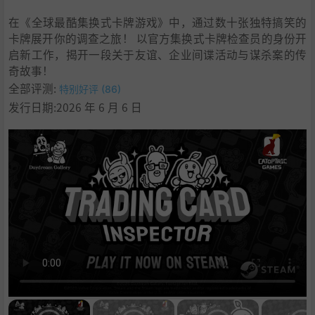
9
.
学习
在《全球最酷集换式卡牌游戏》中，通过数十张独特搞笑的
卡牌展开你的调查之旅！ 以官方集换式卡牌检查员的身份开
启新工作，揭开一段关于友谊、企业间谍活动与谋杀案的传
奇故事！
全部评测:
特别好评 (86)
发行日期:2026 年 6 月 6 日