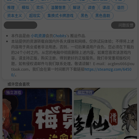
推理
模拟
欢乐
温馨惬意
解谜
调查
谍战
谐仿
资本主义
超现实
集换式卡牌游戏
黑色
黑色喜剧
问题反馈
本作品是由
小叽资源
会员
Chobits
's 搬运作品.
本站提供的资源转载自国内外各大媒体和网络，仅供试玩体验；不得将上述
内容用于商业或者非法用途，否则，一切后果请用户自负。您必须在下载后
的24个小时之内，从您的电脑中彻底删除上述内容。如果您喜欢该游戏内
容，请支持正版，购买注册，得到更好的正版服务。我们非常重视版权问
题，如有侵权请邮件与我们联系处理。敬请谅解！E-mail：acgbns666@ou
tlook.com，我们会在第一时间断开下载链接
https://steamzg.com/6450
0/
。
或许您会喜欢
独立游戏
模拟游戏