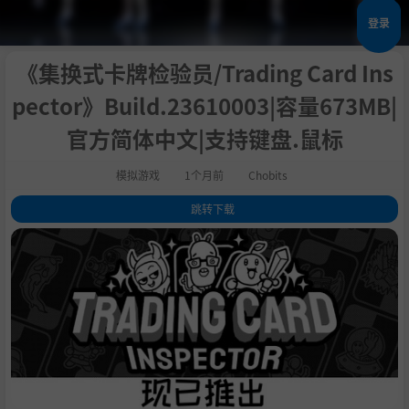
登录
《集换式卡牌检验员/Trading Card Ins
pector》Build.23610003|容量673MB|
官方简体中文|支持键盘.鼠标
模拟游戏
1个月前
Chobits
跳转下载
1
.
评测
2
.
关于此游戏
3
.
故事模式
4
.
无尽模式
5
.
收集它们全部
6
.
表达自我
7
.
系统需求
8
.
支持作者