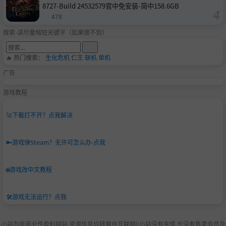
8727-Build 24532579官中免安装-简中158.6GB
478
搜索-请尽量缩短关键字（如果搜不到）
🔥 热门搜索：
生化危机
仁王
联机
单机
广告
游戏教程
🚀
下载打不开？点我解决
🔑
游戏弹Steam？无许可怎么办-点我
🌐
游戏改中文教程
🛠️
游戏无法运行？点我
小站为非商业性盈利网站,资源信息均转载自互联网|[小站没有充值.也没有售卖会员及