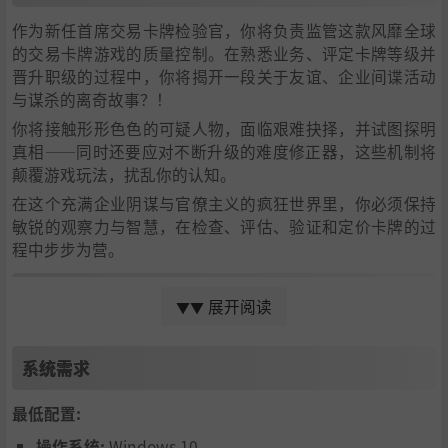
作为新任首席交易卡牌检验官，你将负责监管这款风靡全球
的交易卡牌游戏的质量控制。在熟悉业务、评定卡牌等级并
晋升职级的过程中，你将揭开一段关于友谊、企业间谍活动
与谋杀的离奇故事？！
你将接触形形色色的可疑人物，面临艰难抉择，并试图探明
真相——同时还要应对不断升级的难度修正器，这些机制将
颠覆游戏玩法，扰乱你的认知。
在这个充满企业阴谋与官僚主义的疯狂世界里，你必须保持
敏锐的观察力与智慧，在检查、评估、验证和定价卡牌的过
程中步步为营。
无尽模式
展开阅读
▼▼
随着你在故事模式中的推进，将解锁全新刺激的游戏玩法修
改器，可在无尽模式中使用。在此模式里，你可以挑战刷新
系统需求
个人最高分，并赚取海量现金在公司商店中消费。
最低配置:
操作系统:
Windows 10