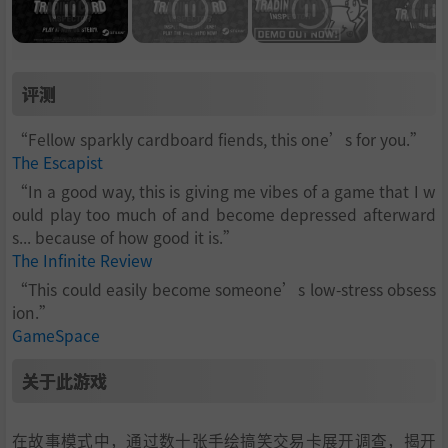
评测
“Fellow sparkly cardboard fiends, this one’s for you.”
The Escapist
“In a good way, this is giving me vibes of a game that I w
ould play too much of and become depressed afterward
s... because of how good it is.”
The Infinite Review
“This could easily become someone’s low-stress obsess
ion.”
GameSpace
关于此游戏
在故事模式中，通过数十张手绘搞笑交易卡展开调查，揭开