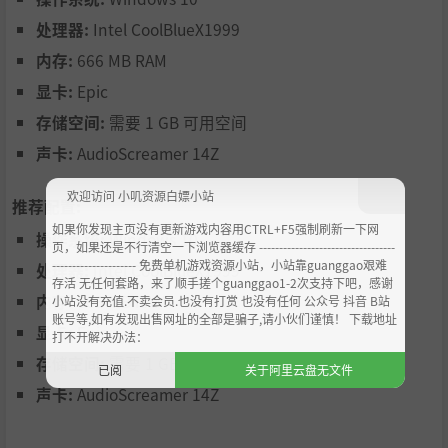
处理器:
Intel CoolBlueX1999
内存:
666 MB RAM
显卡:
Epic
存储空间:
需要 1 GB 可用空间
声卡:
AudioScreamer 14Z
欢迎访问 小叽资源白嫖小站
推荐配置:
如果你发现主页没有更新游戏内容用CTRL+F5强制刷新一下网
操作系统:
Windows 10
每启用一项修饰器，难度便悄然攀升，但每张成功评级的卡
页，如果还是不行清空一下浏览器缓存 ----------------------------------
片所获报酬亦随之增长。谨防风险吞噬收益！
--------------------- 免费单机游戏资源小站，小站靠guanggao艰难
处理器:
Intel CoolBlueX1999
存活 无任何套路，来了顺手搓个guanggao1-2次支持下吧，感谢
工作至死方休！
内存:
666 MB RAM
小站没有充值.不卖会员.也没有打赏 也没有任何 公众号 抖音 B站
账号等,如有发现出售网址的全部是骗子,请小伙们谨慎！ 下载地址
显卡:
Epic
收集它们全部
打不开解决办法：
存储空间:
需要 1 GB 可用空间
已阅
关于阿里云盘无文件
共有超过160张独特的手绘交易卡可供解锁，每张卡都拥有
声卡:
AudioScreamer 14Z
自己的故事，您可在卡牌画廊中尽情欣赏。