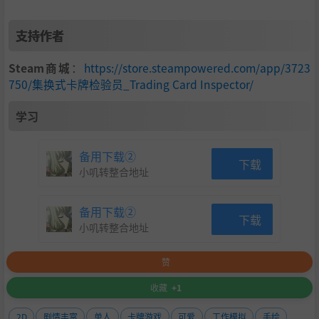
支持作者
Steam商城
：
https://store.steampowered.com/app/3723
750/集换式卡牌检验员_Trading Card Inspector/
学习
备用下载②
精心挑选绝佳组合，打造真正属于你的工作空间，但请务必
下载
小叽转整合地址
遵守公司规定。
备用下载②
下载
小叽转整合地址
赞
收藏
+1
2D
剧情丰富
单人
卡牌游戏
可爱
工作模拟
手绘