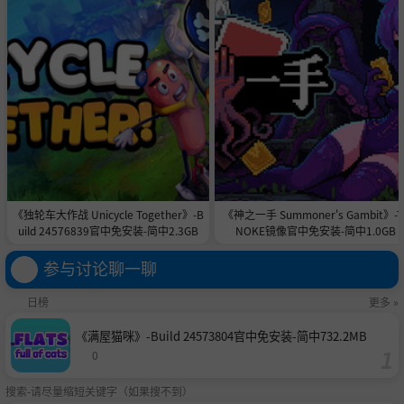
《独轮车大作战 Unicycle Together》-B
《神之一手 Summoner's Gambit》-T
uild 24576839官中免安装-简中2.3GB
NOKE镜像官中免安装-简中1.0GB
参与讨论聊一聊
日榜
更多 »
《满屋猫咪》-Build 24573804官中免安装-简中732.2MB
0
搜索-请尽量缩短关键字（如果搜不到）