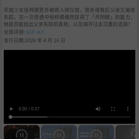
花城少女徐梓卿意外被绑入殡仪馆，侥幸得救后父亲又离奇
失踪，在一次奇遇中徐梓卿偶然获得了「开阴眼」的能力，
她是否能找出父亲失踪的真相，以及揭开过去沉重的涟漪？
全部评测:
好评 (47)
发行日期:2026 年 4 月 16 日