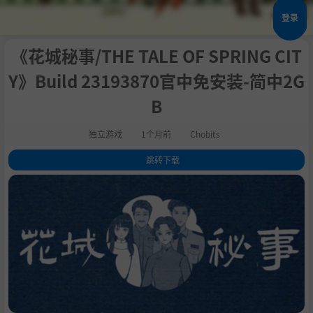
登录
《花城秘事/THE TALE OF SPRING CIT
Y》Build 23193870官中免安装-简中2G
B
独立游戏
1个月前
Chobits
跳转下载
1
.
关于此游戏
2
.
系统需求
3
.
支持作者
4
.
学习