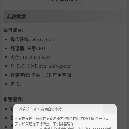
系统需求
最低配置:
操作系统:
win7/10/11
处理器:
任意CPU
内存:
1024 MB RAM
显卡:
512 MB available space
逐渐拨开迷雾
存储空间:
需要 1 GB 可用空间
收集角色资料与核心事件记录，逐步解锁故事背后的隐藏设
声卡:
定与世界观细节，拼凑出完整的真相拼图。
推荐配置:
操作系统:
win7/10/11
欢迎访问 小叽资源白嫖小站
处理器:
任意CPU
如果你发现主页没有更新游戏内容用CTRL+F5强制刷新一下网
页，如果还是不行清空一下浏览器缓存 ----------------------------------
内存:
1024 MB RAM
--------------------- 免费单机游戏资源小站，小站靠guanggao艰难