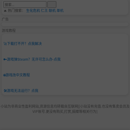
🔥 热门搜索：
生化危机
仁王
联机
单机
广告
游戏教程
🚀
下载打不开？点我解决
🔑
游戏弹Steam？无许可怎么办-点我
🌐
游戏改中文教程
🛠️
游戏无法运行？点我
小站为非商业性盈利网站,资源信息均转载自互联网|[小站没有充值.也没有售卖会员及
VIP账号.更没有购买,打赏,捐赠等相关行为]