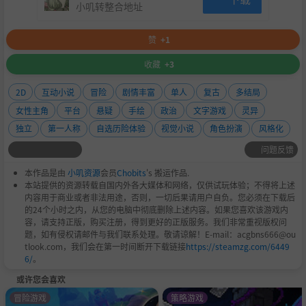
小叽转整合地址
赞
+1
收藏
+3
2D
互动小说
冒险
剧情丰富
单人
复古
多结局
女性主角
平台
悬疑
手绘
政治
文字游戏
灵异
独立
第一人称
自选历险体验
视觉小说
角色扮演
风格化
问题反馈
本作品是由
小叽资源
会员
Chobits
's 搬运作品.
本站提供的资源转载自国内外各大媒体和网络，仅供试玩体验；不得将上述
内容用于商业或者非法用途，否则，一切后果请用户自负。您必须在下载后
的24个小时之内，从您的电脑中彻底删除上述内容。如果您喜欢该游戏内
容，请支持正版，购买注册，得到更好的正版服务。我们非常重视版权问
题，如有侵权请邮件与我们联系处理。敬请谅解！E-mail：acgbns666@ou
tlook.com，我们会在第一时间断开下载链接
https://steamzg.com/6449
6/
。
或许您会喜欢
冒险游戏
策略游戏