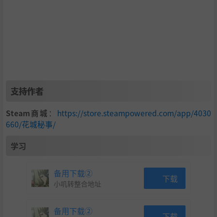
还有一些有趣的小玩法，不会刷着刷着就睡着嘻嘻~
支持作者
Steam商城
：
https://store.steampowered.com/app/4030
660/花城秘事/
游戏中片头片尾小动画的配音是我本人以及几位友情帮忙的
学习
亲友配置的，我们不是专业声优还请各位多多包涵啦~~
备用下载②
下载
小叽转整合地址
备用下载②
下载