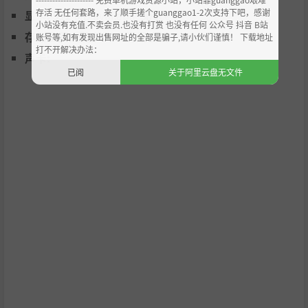
存活 无任何套路，来了顺手搓个guanggao1-2次支持下吧，感谢
显卡:
512 MB available space
小站没有充值.不卖会员.也没有打赏 也没有任何 公众号 抖音 B站
存储空间:
需要 1 GB 可用空间
账号等,如有发现出售网址的全部是骗子,请小伙们谨慎！ 下载地址
打不开解决办法：
声卡:
已阅
关于阿里云盘无文件
关键决策时刻
在剧情的关键节点做出你的选择，这些抉择将直接影响人物
命运与最终结局。