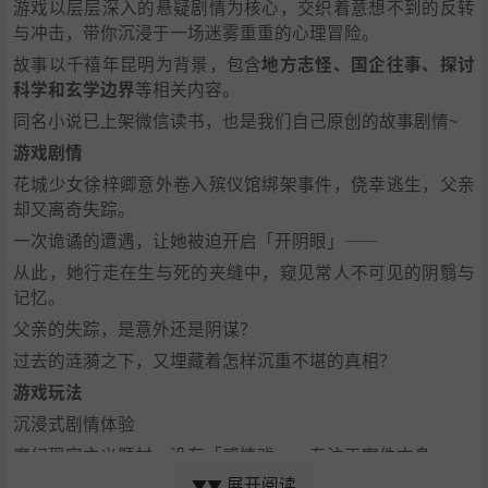
游戏以层层深入的悬疑剧情为核心，交织着意想不到的反转
与冲击，带你沉浸于一场迷雾重重的心理冒险。
故事以千禧年昆明为背景，包含
地方志怪、国企往事、探讨
科学和玄学边界
等相关内容。
同名小说已上架微信读书，也是我们自己原创的故事剧情~
游戏剧情
花城少女徐梓卿意外卷入殡仪馆绑架事件，侥幸逃生，父亲
却又离奇失踪。
一次诡谲的遭遇，让她被迫开启「开阴眼」——
从此，她行走在生与死的夹缝中，窥见常人不可见的阴翳与
记忆。
父亲的失踪，是意外还是阴谋？
过去的涟漪之下，又埋藏着怎样沉重不堪的真相？
游戏玩法
沉浸式剧情体验
魔幻现实主义题材，没有「感情戏」，专注于案件本身~
展开阅读
▼▼