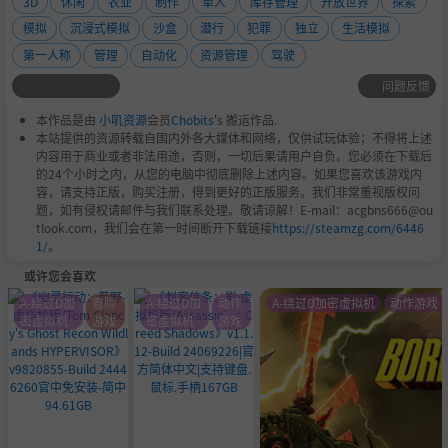
3D
休闲
农业
制作
单人
库存管理
开放世界
探索
模拟
沉浸式模拟
沙盒
潜行
犯罪
独立
生活模拟
第一人称
管理
自动化
资源管理
驾驶
问题反馈
本作品是由
小叽资源
会员
Chobits
's 搬运作品.
本站提供的资源转载自国内外各大媒体和网络，仅供试玩体验；不得将上述
内容用于商业或者非法用途，否则，一切后果请用户自负。您必须在下载后
的24个小时之内，从您的电脑中彻底删除上述内容。如果您喜欢该游戏内
容，请支持正版，购买注册，得到更好的正版服务。我们非常重视版权问
题，如有侵权请邮件与我们联系处理。敬请谅解！E-mail：acgbns666@ou
tlook.com，我们会在第一时间断开下载链接
https://steamzg.com/6446
1/
。
或许您会喜欢
A-绕过D加
冒险
A-绕过D加
动作
A-绕过D加密虚拟机
动作游戏
密虚拟机
游戏
密虚拟机
游戏