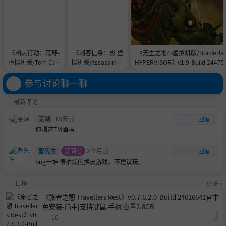
《幽灵行动：荒野-
《刺客信条：影 虚
《无主之地4-虚拟机版/Borderlan
虚拟机版/Tom Clan
拟机版/Assassin’s
HYPERVISOR》v1.9-Build 2447
cy's Ghost Recon
Creed Shadows》v
合全DLC|官方简体中文|支持键盘.
Wildlands HYPERVI
1.1.12-Build 24069
手柄|容量127GB
参与讨论聊一聊
SOR》v9820855-B
226|官方简体中文|
uild 24446260官中
支持键盘.鼠标.手柄
最新评论
免安装-简中94.61G
167GB
B
芜湖
18天前
回复
你喝过TM酒吗
曹先生
订阅者
2个月前
回复
bug一堆 很枯燥的换皮游戏，不建议玩。
日榜
更多 »
《旅者之憩 Travellers Rest》v0.7.6.2.0-Build 24616641官中
免安装-简中|支持键鼠.手柄|容量2.8GB
10