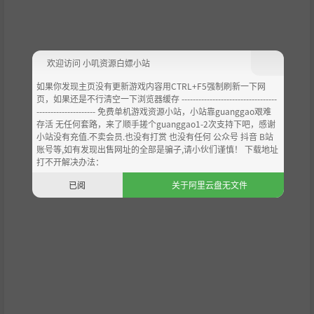
欢迎访问 小叽资源白嫖小站
每个地区都有自己的需求和偏好。
如果你发现主页没有更新游戏内容用CTRL+F5强制刷新一下网
把合适的酒送到合适的街区，加强你的联系人并扩大你的网
页，如果还是不行清空一下浏览器缓存 ----------------------------------
络。
--------------------- 免费单机游戏资源小站，小站靠guanggao艰难
从一个区域推进到下一个，提升你的影响力，最终掌控整座
存活 无任何套路，来了顺手搓个guanggao1-2次支持下吧，感谢
小镇。
小站没有充值.不卖会员.也没有打赏 也没有任何 公众号 抖音 B站
账号等,如有发现出售网址的全部是骗子,请小伙们谨慎！ 下载地址
打不开解决办法：
已阅
关于阿里云盘无文件