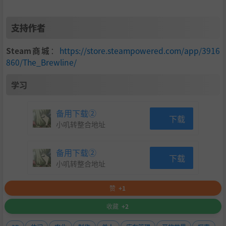
沃尔斯特德的街道不仅仅是生意。帮派有自己的规矩，犯错
绝不被原谅。保持警惕，清楚你在和谁打交道，才能活下
去。
支持作者
Steam商城
：
https://store.steampowered.com/app/3916
860/The_Brewline/
学习
备用下载②
下载
小叽转整合地址
备用下载②
下载
小叽转整合地址
赞
+1
收藏
+2