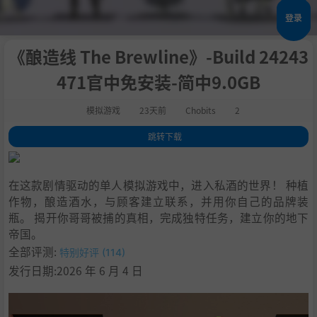
登录
《酿造线 The Brewline》-Build 24243
471官中免安装-简中9.0GB
模拟游戏
23天前
Chobits
2
跳转下载
1
.
关于此游戏
2
.
系统需求
在这款剧情驱动的单人模拟游戏中，进入私酒的世界！ 种植
3
.
支持作者
作物，酿造酒水，与顾客建立联系，并用你自己的品牌装
4
.
学习
瓶。 揭开你哥哥被捕的真相，完成独特任务，建立你的地下
帝国。
全部评测:
特别好评 (114)
发行日期:2026 年 6 月 4 日