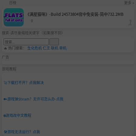
日榜
更多 »
《满屋猫咪》-Build 24573804官中免安装-简中732.2MB
0
搜索-请尽量缩短关键字（如果搜不到）
🔥 热门搜索：
生化危机
仁王
联机
单机
广告
游戏教程
🚀
下载打不开？点我解决
🔑
游戏弹Steam？无许可怎么办-点我
🌐
游戏改中文教程
🛠️
游戏无法运行？点我