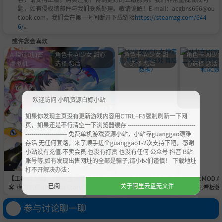
题，如有侵权请邮件与我们联系处理。敬请谅解！E-mail：acgbns666@ou
tlook.com，我们会在第一时间断开下载链接
https://steamzg.com/644
6/
。
或许您会喜欢
A-绕过D加密
角色卡-AI少女 甜心
角色卡-AI少女 甜
角色卡-AI少女
虚拟机
选择 恋活
心选择 恋活
心选择 恋活
欢迎访问 小叽资源白嫖小站
如果你发现主页没有更新游戏内容用CTRL+F5强制刷新一下网
页，如果还是不行清空一下浏览器缓存 ----------------------------------
--------------------- 免费单机游戏资源小站，小站靠guanggao艰难
存活 无任何套路，来了顺手搓个guanggao1-2次支持下吧，感谢
小站没有充值.不卖会员.也没有打赏 也没有任何 公众号 抖音 B站
账号等,如有发现出售网址的全部是骗子,请小伙们谨慎！ 下载地址
打不开解决办法：
【工具v2.5版】《数码宝贝物语 时空异
AI少女MOD 女神素
AI少女MOD 
已阅
关于阿里云盘无文件
客-虚拟机版/Digimon Story Time Stra
儿 附送 （牵丝戏 舞
二次元看板娘2
nger HYPERVISOR》-Build 21891774
蹈数据）
娘和AC
官中免安装-简中31.1GB
参与讨论聊一聊