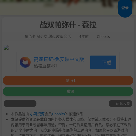
登录
战双帕弥什 - 薇拉
角色卡-AI少女 甜心选择 恋活
4年前
Chobits
高速直链-免安装中文版
下载
橘猫直链/BT
赞
+1
收藏
问题反馈
本作品是由
小叽资源
会员
Chobits
's 搬运作品.
本站提供的资源转载自国内外各大媒体和网络，仅供试玩体验；不得将上述
内容用于商业或者非法用途，否则，一切后果请用户自负。您必须在下载后
的24个小时之内，从您的电脑中彻底删除上述内容。如果您喜欢该游戏内
容，请支持正版，购买注册，得到更好的正版服务。我们非常重视版权问