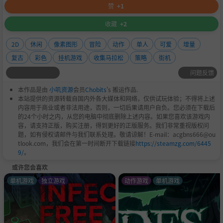
赞
+1
收藏
+2
2D
休闲
像素图形
冒险
动作
单人
可爱
增量
复古
彩色
挂机游戏
收集马拉松
策略
街机
问题反馈
本作品是由
小叽资源
会员
Chobits
's 搬运作品.
本站提供的资源转载自国内外各大媒体和网络，仅供试玩体验；不得将上述
内容用于商业或者非法用途，否则，一切后果请用户自负。您必须在下载后
的24个小时之内，从您的电脑中彻底删除上述内容。如果您喜欢该游戏内
容，请支持正版，购买注册，得到更好的正版服务。我们非常重视版权问
题，如有侵权请邮件与我们联系处理。敬请谅解！E-mail：acgbns666@ou
tlook.com，我们会在第一时间断开下载链接
https://steamzg.com/6445
9/
。
或许您会喜欢
单机游戏
独立游戏
动作游戏
单机游戏