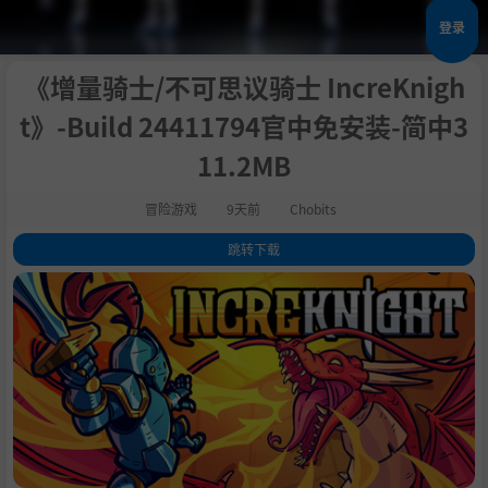
登录
《增量骑士/不可思议骑士 IncreKnigh
t》-Build 24411794官中免安装-简中3
11.2MB
冒险游戏
9天前
Chobits
跳转下载
1
.
关于此游戏
2
.
挑战怪物
3
.
4
.
购买升级
5
.
施放法术
6
.
7
.
系统需求
8
.
支持作者