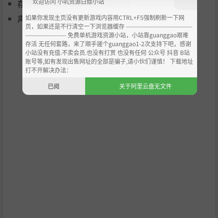
欢迎访问 小叽资源白嫖小站
存储空间:
需要 300 MB 可用空间
如果你发现主页没有更新游戏内容用CTRL+F5强制刷新一下网
声卡:
基本音频设备
页，如果还是不行清空一下浏览器缓存 ----------------------------------
--------------------- 免费单机游戏资源小站，小站靠guanggao艰难
存活 无任何套路，来了顺手搓个guanggao1-2次支持下吧，感谢
小站没有充值.不卖会员.也没有打赏 也没有任何 公众号 抖音 B站
账号等,如有发现出售网址的全部是骗子,请小伙们谨慎！ 下载地址
打不开解决办法：
已阅
关于阿里云盘无文件