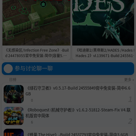
《无感染区/Infection Free Zone》-Buil
《哈迪斯2/黑帝斯2/HADES /Hades II
d 24478055官中免安装-简中|容量5.8G
Hades 2》vl.139671-Build 2455615
B
官中免安装-简中|容量11.0GB
参与讨论聊一聊
日榜
更多 »
《绿石守卫者》v0.5.17-Build 24555849官中免安装-简中6.6
GB
0
《Roboquest (机械守护者)》v1.6.2-51812-Steam-Fix V4.联
机版官中简体
6
《蜂巢 The Hive》-Build 24537793官中免安装-简中3.6GB