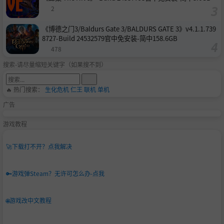
2
《博德之门3/Baldurs Gate 3/BALDURS GATE 3》v4.1.1.739
8727-Build 24532579官中免安装-简中158.6GB
478
搜索-请尽量缩短关键字（如果搜不到）
🔥 热门搜索：
生化危机
仁王
联机
单机
广告
游戏教程
🚀
下载打不开？点我解决
🔑
游戏弹Steam？无许可怎么办-点我
🌐
游戏改中文教程