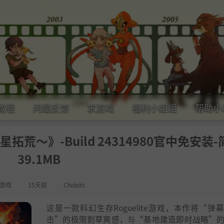
教程
问题反馈
求游戏
福利小姐姐
帮助小
荒～》-Build 24314980官中免安装-
39.1MB
游戏
15天前
Chobits
这是一款科幻生存Roguelite游戏，本作将“弹
击”的极限割草爽感，与“基地建造即时战略”