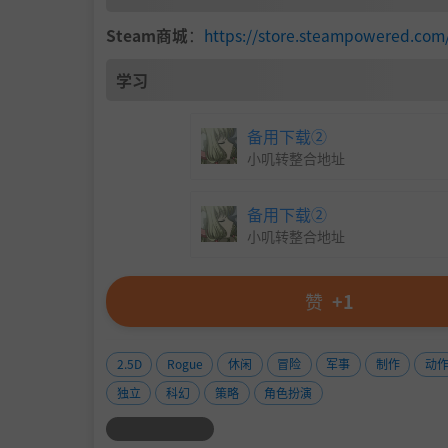
Steam商城
：
https://store.steampowe
也可以选择“带兵出征”，铺满克隆兵营和
学习
备用下载②
小叽转整合地址
备用下载②
小叽转整合地址
赞
+1
2.5D
Rogue
休闲
冒险
军事
制作
动
独立
科幻
策略
角色扮演