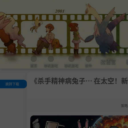
改语言
首页
单机游戏
联机游戏
软件
《杀手精神病兔子… 在太空！新星拓
跳转下载
关于此游戏
.
每一次空降，
是一场对异星生
策略
的降维打击。
.
在这片残酷星
，用枪火执行意
，用堡垒铸就强