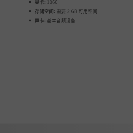
显卡:
1060
存储空间:
需要 2 GB 可用空间
声卡:
基本音频设备
的战术纵深。
”，竖起密不透风的机枪塔与资源设施，打造一台固若金汤的