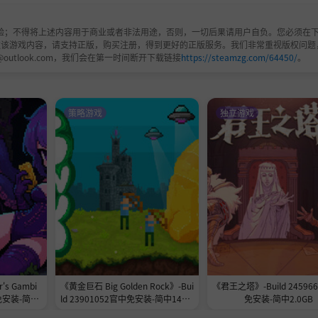
验；不得将上述内容用于商业或者非法用途，否则，一切后果请用户自负。您必须在下
欢该游戏内容，请支持正版，购买注册，得到更好的正版服务。我们非常重视版权问题
营，从零开始搭建、装扮并升级你的专属家园系统。
@outlook.com，我们会在第一时间断开下载链接
https://steamzg.com/64450/
。
策略游戏
独立游戏
s Gambi
《黄金巨石 Big Golden Rock》-Bui
《君王之塔》-Build 24596
展示厅,
免安装-简中
ld 23901052官中免安装-简中148.7
免安装-简中2.0GB
MB