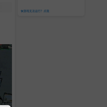
🛠️
游戏无法运行？点我