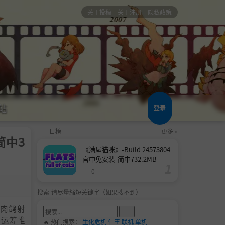
关于投稿
关于注册
隐私政策
站
登录
日榜
更多 »
简中3
《满屋猫咪》-Build 24573804
官中免安装-简中732.2MB
0
搜索-请尽量缩短关键字（如果搜不到）
幕肉鸽射
的运筹帷
🔥 热门搜索：
生化危机
仁王
联机
单机