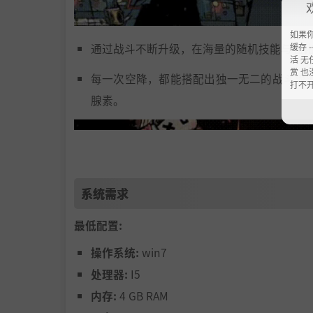
如果
缓存 --
通过战斗不断升级，在海量的随机技能与强
活 无
赏 也
每一次空降，都能搭配出独一无二的战斗流派
打不
腺素。
系统需求
最低配置:
操作系统:
win7
处理器:
I5
内存:
4 GB RAM