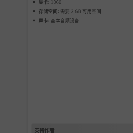
显卡:
1060
存储空间:
需要 2 GB 可用空间
声卡:
基本音频设备
摒弃繁琐的微操，用“建筑组合”来定义你
在火力倾泻的间隙，你可以选择“居家发育
机；
支持作者