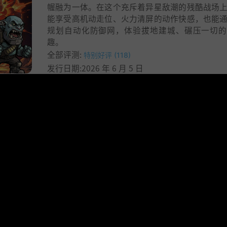
幄融为一体。在这个充斥着异星敌潮的残酷战场
能享受高机动走位、火力清屏的动作快感，也能
规划自动化防御网，体验拔地建城、碾压一切的
趣。
全部评测:
特别好评 (118)
发行日期:2026 年 6 月 5 日