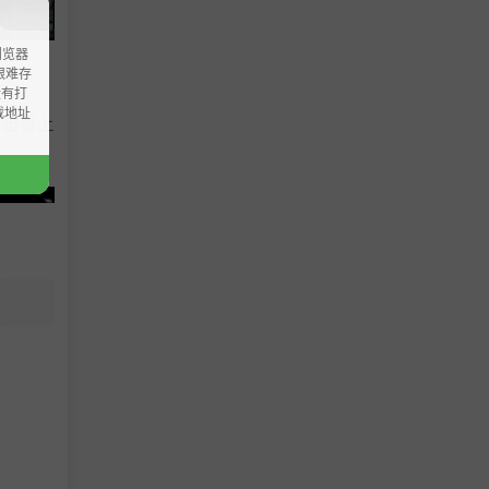
浏览器
ao艰难存
没有打
载地址
射击肾上