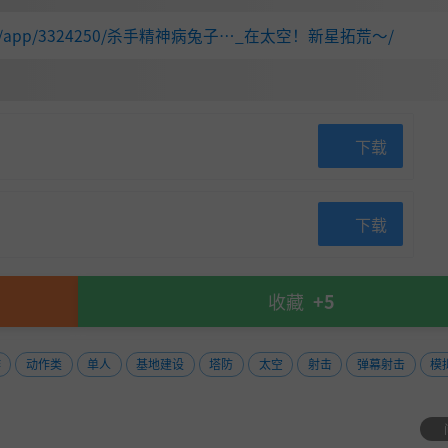
red.com/app/3324250/杀手精神病兔子…_在太空！新星拓荒～/
装配车间，带领源源不断的钢铁洪流主动出击，碾碎一切抵抗。
下载
下载
收藏
+5
作
动作类
单人
基地建设
塔防
太空
射击
弹幕射击
模