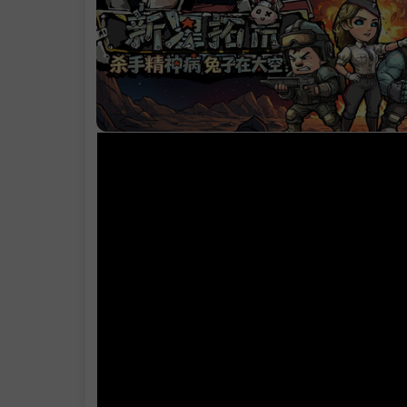
。
.
指挥官，准备
开启这场星际洗
了吗？
系统需求
支持作者
学习