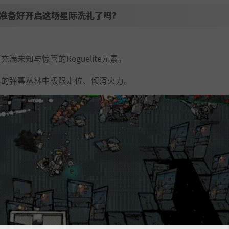
准备好开启这场星际洗礼了吗？
未知与惊喜的Roguelite元素。
集的弹幕丛林中极限走位、倾泻火力。