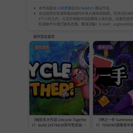
本作品是由
小叽资源
会员
Chobits
's 搬运作品.
局内的浴血奋战，皆为局外的荣耀建设。
本站提供的资源转载自国内外各大媒体和网络，仅供试玩体
4个小时之内，从您的电脑中彻底删除上述内容。如果您喜
将你在各个星域掠夺的稀缺资源输送回大本
权请邮件与我们联系处理。敬请谅解！E-mail：acgbns666
或许您会喜欢
冒险游戏
策略游戏
《独轮车大作战 Unicycle Togethe
《神之一手 Summoner'
这片由你亲手规划的星际领地不仅是战利品的
r》-Build 24576839官中免安装-简
t》-TENOKE镜像官中
中2.3GB
1.0GB