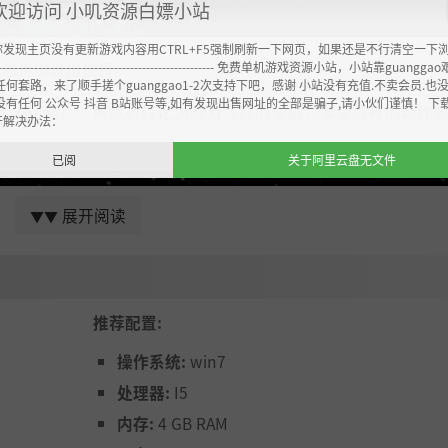
欢迎访问 小叽资源白嫖小站
你发现主页没有更新游戏内容用CTRL+F5强制刷新一下网页，如果还是不行清空一下
----------------------------------------------------- 免费单机游戏资源小站，小站靠guangg
化芯片中做出抉择。
任何套路，来了顺手搓个guanggao1-2次支持下吧，感谢 小站没有充值.不卖会员.也
没有任何 公众号 抖音 B站账号等,如有发现出售网址的全部是骗子,请小伙们谨慎！ 下
（Build），将危机转化为战力飞跃的契机，享受纯粹的动作
开解决办法：
已阅
关于阿里云盘无文件
展开阅读
▼▼
推荐配置:
操作系统:
win7
处理器:
I5
内存:
4 GB RAM