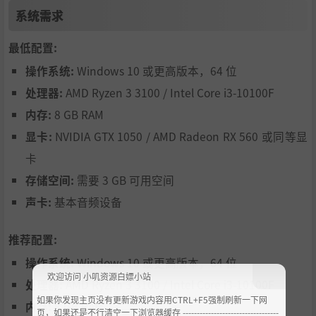
你小心操作一个活跃的圆圈，平衡鱼线的强度。
系统需求
装备很重要：
你的钓竿、卷线器和鱼线的属性是关键——
最低配置:
升级它们来对付最凶猛的鱼。
操作系统:
Windows 10 或更高版本，64 位
像鱼一样思考：
观察湖面以寻找觅食区，并在正确的时间
处理器:
AMD Ryzen 3 3100 / Intel Core i3-10100F
计划你的行程。
内存:
8 GB RAM
显卡:
NVIDIA GTX 1050 / AMD Radeon RX 560 或同等显
卡
存储空间:
需要 3 GB 可用空间
声卡:
基本音频设备
推荐配置:
操作系统:
Windows 10 或更高版本，64 位
欢迎访问 小叽资源白嫖小站
处理器:
AMD Ryzen 3 3100 / Intel Core i3-10100F
如果你发现主页没有更新游戏内容用CTRL+F5强制刷新一下网
内存:
8 GB RAM
页，如果还是不行清空一下浏览器缓存 ----------------------------------
探索、战斗和制作