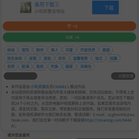
备用下载②
爱护自然
下载
小叽转整合地址
干净的水意味着更多的战利品！从湖中捞出垃圾并使用回收
机来改善环境，并赚取额外的钱来升级装备。
赞
+2
清理环境会直接提升你在镇上的声誉。这将使你解锁新的任
收藏
+3
务并发现山谷中所有居民的秘密。
休闲
冒险
制作
单人
可爱
开放世界
悬疑
抢先体验
探索
放松
欢乐
温馨惬意
独立
短篇
自然
航海
街机
钓鱼
阖家
风格化
问题反馈
本作品是由
小叽资源
会员
Chobits
's 搬运作品.
本站提供的资源转载自国内外各大媒体和网络，仅供试玩体验；不得将上述
内容用于商业或者非法用途，否则，一切后果请用户自负。您必须在下载后
的24个小时之内，从您的电脑中彻底删除上述内容。如果您喜欢该游戏内
容，请支持正版，购买注册，得到更好的正版服务。我们非常重视版权问
题，如有侵权请邮件与我们联系处理。敬请谅解！E-mail：acgbns666@ou
tlook.com，我们会在第一时间断开下载链接
https://steamzg.com/6444
8/
。
主要特点：
或许您会喜欢