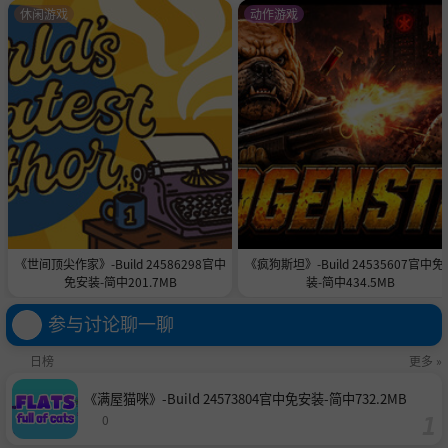
休闲游戏
动作游戏
柴犬医生：
扮演一只充满无尽好奇心的可爱制图师狗狗探
索世界。
8个湖泊，15个洞穴和无尽的乐趣：
探索由分布在4个不
同生物群落的8个湖泊组成的广阔世界。
高级钓鱼：
取决于你的装备属性和一天中时间的街机迷你
游戏。
有趣的战斗和探索：
休闲战斗，探索神秘的洞穴，以及引
《世间顶尖作家》-Build 24586298官中
《疯狗斯坦》-Build 24535607官中免
人入胜的逻辑谜题。
免安装-简中201.7MB
装-简中434.5MB
进度系统：
随着游戏进度，升级医生、他的船和他的钓竿
参与讨论聊一聊
的属性。
日榜
更多 »
童话艺术风格：
具有手绘UI元素的独特3D视觉风格。
《满屋猫咪》-Build 24573804官中免安装-简中732.2MB
环保任务：
收集垃圾，保持八湖谷的宁静氛围。
0