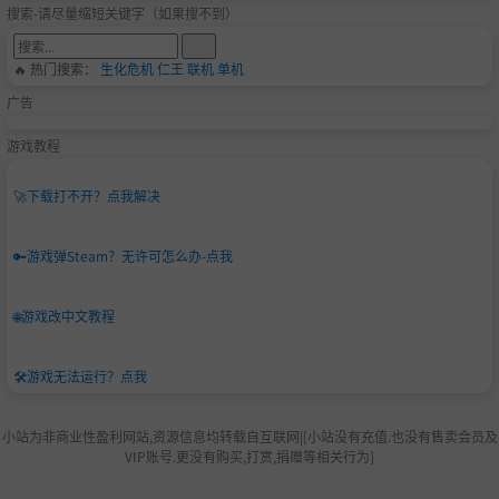
搜索-请尽量缩短关键字（如果搜不到）
🔥 热门搜索：
生化危机
仁王
联机
单机
广告
游戏教程
🚀
下载打不开？点我解决
🔑
游戏弹Steam？无许可怎么办-点我
🌐
游戏改中文教程
🛠️
游戏无法运行？点我
小站为非商业性盈利网站,资源信息均转载自互联网|[小站没有充值.也没有售卖会员及
VIP账号.更没有购买,打赏,捐赠等相关行为]