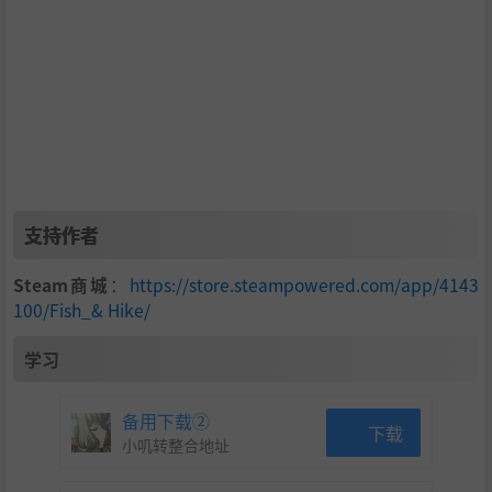
恢复被遗忘山谷的和谐
你的主要目标是抓住四条传说中的金鱼。它们每个人都知道
隐藏在附近的古代文物的位置。
找到所有碎片以重建方尖碑神庙，并带回鱼王——所有湖泊
的合法统治者。
支持作者
Steam商城
：
https://store.steampowered.com/app/4143
100/Fish_& Hike/
学习
备用下载②
下载
小叽转整合地址