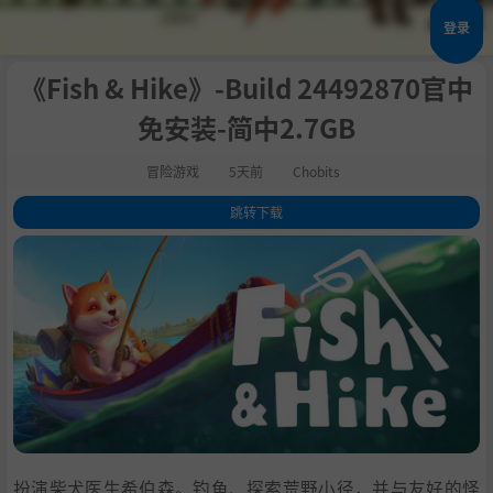
登录
《Fish & Hike》-Build 24492870官中
免安装-简中2.7GB
冒险游戏
5天前
Chobits
跳转下载
1
.
关于此游戏
2
.
在八湖谷享受当之无愧的休息
3
.
抛出钓线，升级你的装备！
4
.
探索、战斗和制作
5
.
恢复被遗忘山谷的和谐
6
.
爱护自然
7
.
主要特点：
8
.
系统需求
9
.
支持作者
扮演柴犬医生希伯森。钓鱼、探索荒野小径，并与友好的怪
10
.
学习