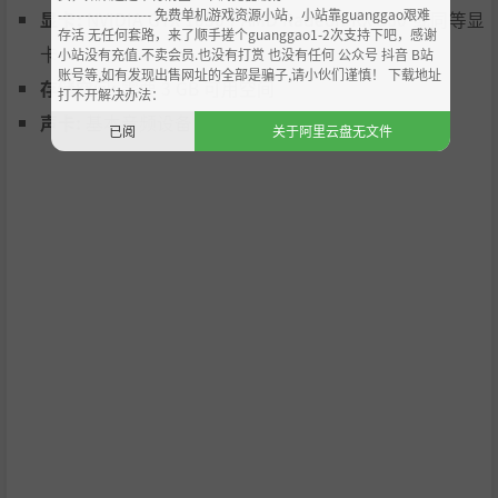
--------------------- 免费单机游戏资源小站，小站靠guanggao艰难
显卡:
NVIDIA GTX 1050 / AMD Radeon RX 560 或同等显
存活 无任何套路，来了顺手搓个guanggao1-2次支持下吧，感谢
陆地是你冒险的重要部分——完美的度假散步和发现之地。
卡
小站没有充值.不卖会员.也没有打赏 也没有任何 公众号 抖音 B站
账号等,如有发现出售网址的全部是骗子,请小伙们谨慎！ 下载地址
制作和收集：
在小径和洞穴中寻找材料，使用当地人提供的
存储空间:
需要 3 GB 可用空间
打不开解决办法：
配方制作独特的诱饵。
声卡:
基本音频设备
已阅
关于阿里云盘无文件
无压力的战斗：
探索洞穴和森林小径，在动态、友好的近战
中击败敌人。
参观佩奇维尔：
交易你的物品，在海狸商店升级你的船，并
从熊那里购买美味的食物以恢复能量和生命值。