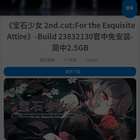
登录
《宝石少女 2nd.cut:For the Exquisite
Attire》-Build 23832130官中免安装-
简中2.5GB
冒险游戏
1个月前
Chobits
跳转下载
1
.
关于此游戏
2
.
系统需求
3
.
支持作者
4
.
学习