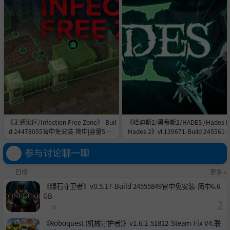
《无感染区/Infection Free Zone》-Buil
《哈迪斯2/黑帝斯2/HADES /Hades II
d 24478055官中免安装-简中|容量5.8G
Hades 2》vl.139671-Build 2455615
B
官中免安装-简中|容量11.0GB
参与讨论聊一聊
日榜
更多 »
《绿石守卫者》v0.5.17-Build 24555849官中免安装-简中6.6
GB
0
《Roboquest (机械守护者)》v1.6.2-51812-Steam-Fix V4.联