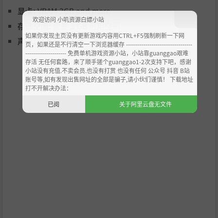
显卡:
VRAM 2GB and more
欢迎访问 小叽资源白嫖小站
存储空间:
需要 3 GB 可用空间
如果你发现主页没有更新游戏内容用CTRL+F5强制刷新一下网
声卡:
基本音频设备
页，如果还是不行清空一下浏览器缓存 ----------------------------------
--------------------- 免费单机游戏资源小站，小站靠guanggao艰难
存活 无任何套路，来了顺手搓个guanggao1-2次支持下吧，感谢
小站没有充值.不卖会员.也没有打赏 也没有任何 公众号 抖音 B站
账号等,如有发现出售网址的全部是骗子,请小伙们谨慎！ 下载地址
打不开解决办法：
已阅
关于阿里云盘无文件