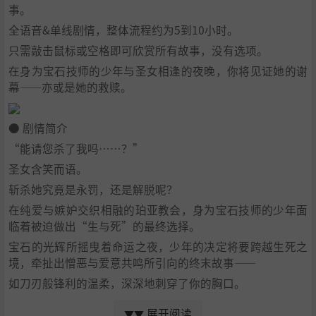
事。
全语音&单线剧情，整体流程约为5到10小时。
只需敲击鼠标或空格即可欣赏所有故事，没有选项。
在身为宝石技师的少年与圣女相逢的夜晚，你将见证她的谢
幕——亦或是她的救赎。
● 剧情简介
“能请您杀了我吗……？”
圣女含笑而语。
斩杀她究竟是永罚，还是解脱呢？
在纯爱与嫉妒交织相融的珀亚教会，身为宝石技师的少年面
临着被迫做出“生与死”的最终选择。
宝石的光辉所摇曳着命运之夜，少年的决定将要跨越生死之
境，牵扯出憎恶与爱意共鸣所引向的终末故事——
如刀刃般锋利的温柔，深深地刺穿了你的胸口。
——敬请欣赏这篇最残酷，且最唯美的故事。
展开阅读
▼▼