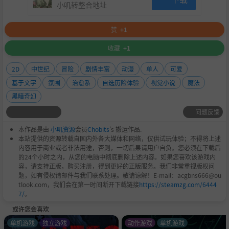
小叽转整合地址
赞
+1
收藏
+1
2D
中世纪
冒险
剧情丰富
动漫
单人
可爱
基于文字
氛围
治愈系
自选历险体验
视觉小说
魔法
黑暗奇幻
问题反馈
本作品是由
小叽资源
会员
Chobits
's 搬运作品.
本站提供的资源转载自国内外各大媒体和网络，仅供试玩体验；不得将上述
内容用于商业或者非法用途，否则，一切后果请用户自负。您必须在下载后
的24个小时之内，从您的电脑中彻底删除上述内容。如果您喜欢该游戏内
容，请支持正版，购买注册，得到更好的正版服务。我们非常重视版权问
题，如有侵权请邮件与我们联系处理。敬请谅解！E-mail：acgbns666@ou
tlook.com，我们会在第一时间断开下载链接
https://steamzg.com/6444
7/
。
或许您会喜欢
单机游戏
独立游戏
动作游戏
单机游戏