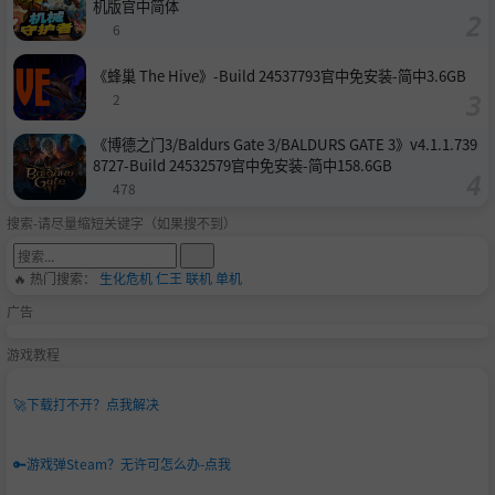
机版官中简体
6
《蜂巢 The Hive》-Build 24537793官中免安装-简中3.6GB
2
《博德之门3/Baldurs Gate 3/BALDURS GATE 3》v4.1.1.739
8727-Build 24532579官中免安装-简中158.6GB
478
搜索-请尽量缩短关键字（如果搜不到）
🔥 热门搜索：
生化危机
仁王
联机
单机
广告
游戏教程
🚀
下载打不开？点我解决
🔑
游戏弹Steam？无许可怎么办-点我