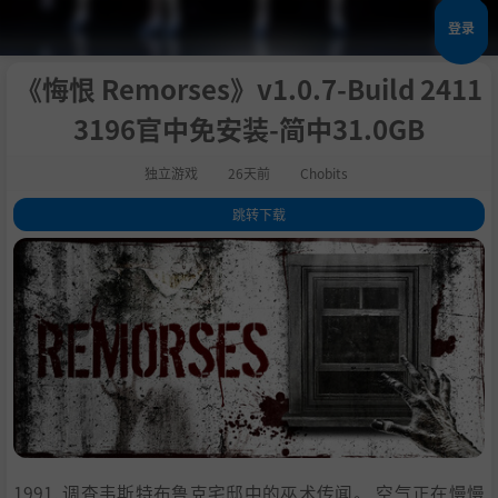
登录
《悔恨 Remorses》v1.0.7-Build 2411
3196官中免安装-简中31.0GB
独立游戏
26天前
Chobits
跳转下载
1
.
关于此游戏
2
.
游戏玩法
3
.
氛围
4
.
调查
5
.
巫术
6
.
谜题
7
.
故事
8
.
系统需求
9
.
支持作者
1991. 调查韦斯特布鲁克宅邸中的巫术传闻。 空气正在慢慢
10
.
学习