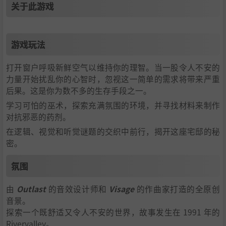
关于此游戏
游戏玩法
打开窗户呼吸新鲜空气以维持你的理智。当一股令人不安的
力量开始扰乱你的心智时，忽视这一简单的需求将带来严重
后果。这是你为数不多的生存手段之一。
学习可怕的巫术，探索充满氛围的环境，并寻找材料来制作
对抗邪恶的药剂。
在逻辑、视觉和听觉谜题的交织中前行，揭开这座宅邸的秘
密。
氛围
由
Outlast
的音效设计师和
Visage
的作曲家打造的全原创
音景。
探索一个既舒适又令人不安的世界，故事发生在 1991 年的
Rivervalley。