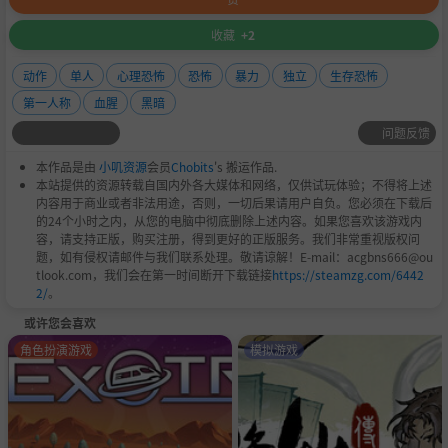
Remorses 是一款节奏缓慢推进的恐怖体验。一段令人心痛
的旅程，紧张感逐渐累积。
收藏
+2
时间是1991年，地点在拉科塔领地的河谷镇。这里以其历史
动作
单人
心理恐怖
恐怖
暴力
独立
生存恐怖
闻名，同时近期也频繁发生人口失踪事件。不久前，关于巫
第一人称
血腥
黑暗
术的传言开始流传。这类故事在河谷镇过去也曾出现过。
问题反馈
你将扮演来自明尼苏达州比弗希尔斯的调查员杰克·勒皮斯
托。他习惯追逐传说与超自然现象，却从未真正承担过后
本作品是由
小叽资源
会员
Chobits
's 搬运作品.
果。
本站提供的资源转载自国内外各大媒体和网络，仅供试玩体验；不得将上述
内容用于商业或者非法用途，否则，一切后果请用户自负。您必须在下载后
当一连串离奇的失踪事件和与巫术相关的线索传到他耳中
的24个小时之内，从您的电脑中彻底删除上述内容。如果您喜欢该游戏内
时，他将注意力转向了他的下一项调查。
容，请支持正版，购买注册，得到更好的正版服务。我们非常重视版权问
题，如有侵权请邮件与我们联系处理。敬请谅解！E-mail：acgbns666@ou
这是一个关于被遗弃的“韦斯特布鲁克遗产宅邸”的故事，
tlook.com，我们会在第一时间断开下载链接
https://steamzg.com/6442
它位于河谷镇森林的某处。当地居民因其恶名和关于复仇女
2/
。
巫的传言而对其避之不及。
或许您会喜欢
角色扮演游戏
模拟游戏