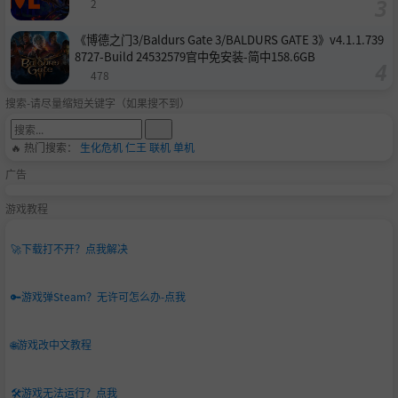
2
《博德之门3/Baldurs Gate 3/BALDURS GATE 3》v4.1.1.739
8727-Build 24532579官中免安装-简中158.6GB
478
搜索-请尽量缩短关键字（如果搜不到）
🔥 热门搜索：
生化危机
仁王
联机
单机
广告
游戏教程
🚀
下载打不开？点我解决
🔑
游戏弹Steam？无许可怎么办-点我
🌐
游戏改中文教程
🛠️
游戏无法运行？点我