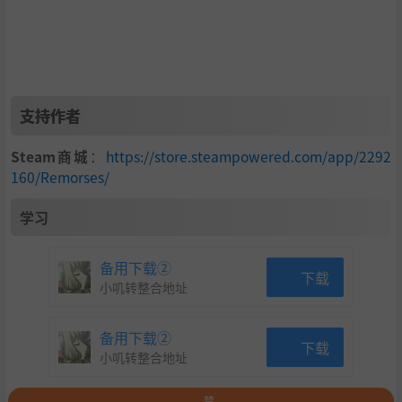
生存
打开窗户获取新鲜空气并让自己保持清醒，这是你唯一的生
存方式，忽视它就会付出代价。提前规划路线以安全地穿行
环境。有某种东西正在干扰你的思维……
支持作者
Steam商城
：
https://store.steampowered.com/app/2292
160/Remorses/
学习
备用下载②
下载
小叽转整合地址
备用下载②
下载
小叽转整合地址
故事
赞