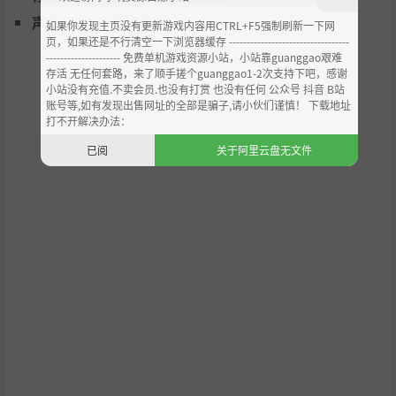
声卡:
基本音频设备
如果你发现主页没有更新游戏内容用CTRL+F5强制刷新一下网
页，如果还是不行清空一下浏览器缓存 ----------------------------------
--------------------- 免费单机游戏资源小站，小站靠guanggao艰难
存活 无任何套路，来了顺手搓个guanggao1-2次支持下吧，感谢
小站没有充值.不卖会员.也没有打赏 也没有任何 公众号 抖音 B站
谜题
账号等,如有发现出售网址的全部是骗子,请小伙们谨慎！ 下载地址
打不开解决办法：
解开各种视觉、听觉和逻辑谜题，揭示那骇人的真相……同
已阅
关于阿里云盘无文件
时要小心黑暗所呈现出的各种形态。在面对潜伏其中的恐怖
时，保持你的隐匿与理智……