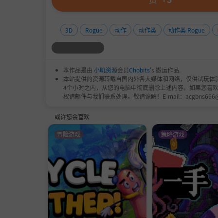
3D
Rogue
动作
动作类
动作类 Rogue
本作品是由
小叽资源
会员
Chobits
's 搬运作品.
本站提供的资源转载自国内外各大媒体和网络，仅供试玩体
4个小时之内，从您的电脑中彻底删除上述内容。如果您喜
权请邮件与我们联系处理。敬请谅解！E-mail：acgbns666
或许您会喜欢
冒险游戏
策略游戏