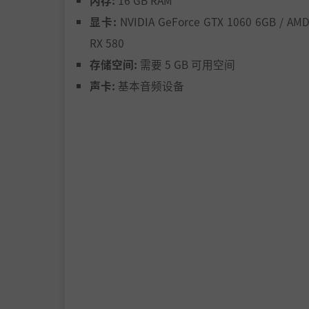
内存:
16 GB RAM
唐·维林能否从这致命迷宫中幸存下来，重见光
显卡:
NVIDIA GeForce GTX 1060 6GB / AM
RX 580
【游戏特色】
存储空间:
需要 5 GB 可用空间
声卡:
基本音频设备
1. 刺激的第一人称近战动作
结合攻击和猛击，利用敌人的弱点，配合适时的