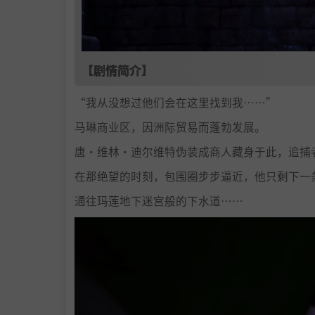
【剧情简介】
“我从没想过他们会在这里找到我……”
马琳商业区，因洲际贸易而蓬勃发展。
唐·维林·迪尔维特伪装成商人藏身于此，追捕
在那绝望的时刻，包围圈步步逼近，他只剩下一
通往玛莲地下迷宫般的下水道……