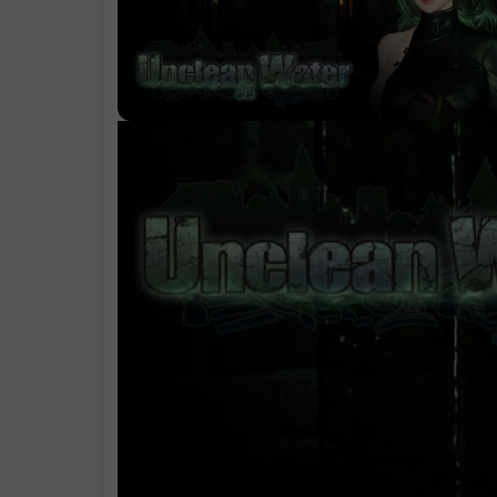
，而是成长的垫
石。
.
4. 引人入胜又
机四伏的下水道
界
系统需求
支持作者
.
说明
.
学习