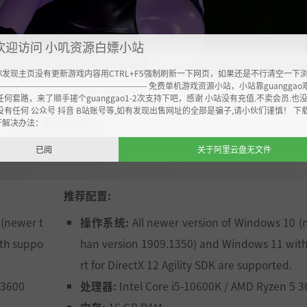
欢迎访问 小叽资源白嫖小站
你发现主页没有更新游戏内容用CTRL+F5强制刷新一下网页，如果还是不行清空一下
----------------------------------------------------- 免费单机游戏资源小站，小站靠guangg
的暗杀组织“夜藓苔”的巢穴。
任何套路，来了顺手搓个guanggao1-2次支持下吧，感谢 小站没有充值.不卖会员.也
没有任何 公众号 抖音 B站账号等,如有发现出售网址的全部是骗子,请小伙们谨慎！ 下
展开阅读
▼▼
开解决办法：
已阅
关于阿里云盘无文件
推荐配置:
 (newer t
操作系统:
All newer version of Windows 10 (
th suppo
han version 1909.1350) and Windows 11 wit
rt for DirectX 12 Agility SDK are supported.
 3600
处理器:
Intel Core i5-10600K / AMD Ryzen 5 3