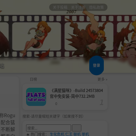
关于投稿
关于注册
隐私政策
站
登录
日榜
更多 »
《满屋猫咪》-Build 24573804
官中免安装-简中732.2MB
0
Rogu
搜索-请尽量缩短关键字（如果搜不到）
，配合猛
。不断解
🔥 热门搜索：
生化危机
仁王
联机
单机