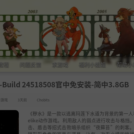
教程
问题反馈
求游戏
福利小姐姐
帮助小
》-Build 24518508官中免安装-简中3.8GB
作游戏
3天前
Chobits
《秽水》是一款以逃离玛莲下水道为背景的第一人称
elike动作游戏。利用敌人的弱点进行攻击与格挡
击、盾击等招式击败暗杀组织“夜藓苔”的刺客