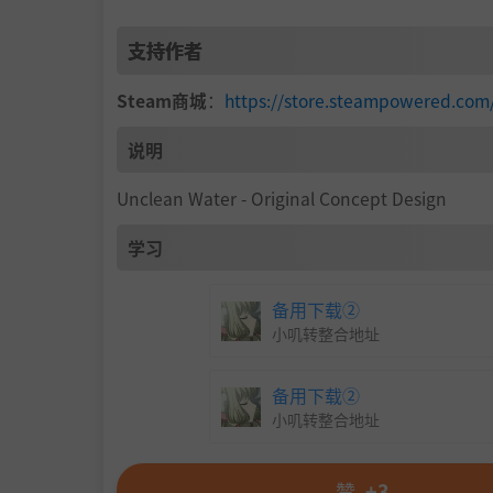
在这里，你的生存本能将至关重要。
支持作者
2. 策略性装备配置
Steam商城
：
https://store.steampowered.c
利用战斗中获得的资源在商店升级装备。每件装
说明
打造一套最符合你游戏风格的装备配置。
Unclean Water - Original Concept Design
3. 死亡并非终点，而是成长的垫脚石。
学习
在下水道中战败并非终点。通过反复战斗，强化
备用下载②
每一次挑战，都会让你变得更强，并深入到更深
小叽转整合地址
4. 引人入胜又危机四伏的下水道世界
备用下载②
从致命的毒灵尼雷夫到潜伏于阴影中的刺客夜藓
小叽转整合地址
赞
+3