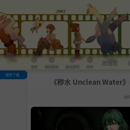
改语言
首页
单机游戏
联机游戏
软件
跳转下载
《秽水 Unclean Water
关于此游戏
【剧情简介】
动
【游戏特色】
.
1. 刺激的第一
称近战动作
.
2. 策略性装备
置
.
3. 死亡并非终