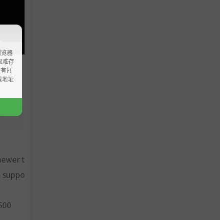
浏览器
ao艰难存
没有打
载地址
newer t
h suppo
600