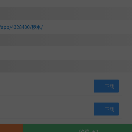
om/app/4328400/秽水/
备都带有多种随机属性，因此每回合都需要新的策略。
角色的永久能力。
的地下。
下载
下载
苔，形形色色的敌人和盟友将助力或阻碍你的旅程。
收藏
+7