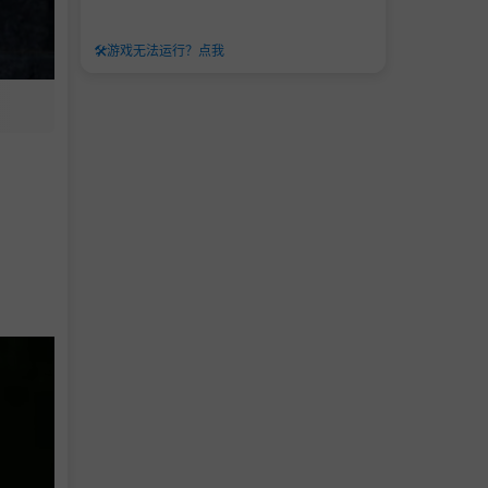
🛠️
游戏无法运行？点我