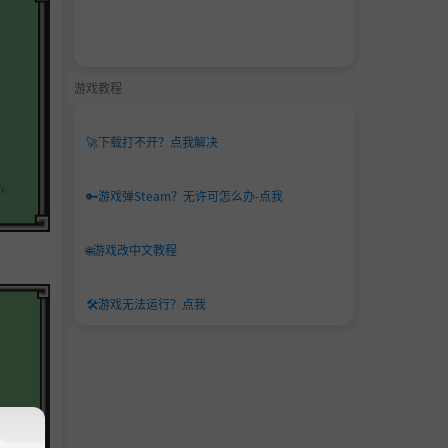
游戏教程
🚀
下载打不开？点我解决
🔑
游戏弹Steam？无许可怎么办-点我
🌐
游戏改中文教程
🛠️
游戏无法运行？点我