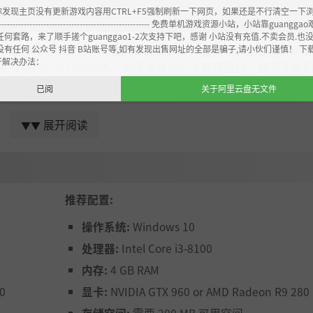
你发现主页没有更新游戏内容用CTRL+F5强制刷新一下网页，如果还是不行清空一下
----------------------------------------------------- 免费单机游戏资源小站，小站靠guangg
任何套路，来了顺手搓个guanggao1-2次支持下吧，感谢 小站没有充值.不卖会员.也
没有任何 公众号 抖音 B站账号等,如有发现出售网址的全部是骗子,请小伙们谨慎！ 下
不断提升，资源循环也会逐渐失衡。你需要持续调整技能、职
开解决办法：
复杂协同。从几个小人，逐渐发展成一个高速运转、停不下来
已阅
关于阿里云盘无文件
展开阅读
▼▼
推荐配置:
操作系统:
Windows 10
处理器:
Intel Core i3-8100
内存:
4 GB RAM
0
显卡:
NVIDIA GTX 960 or AMD Radeon R9 280