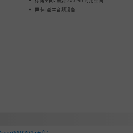
存储空间:
需要 200 MB 可用空间
声卡:
基本音频设备
长路线。直到整个岛屿彻底陷入资源洪流。
om/app/3561030/巨石岛/