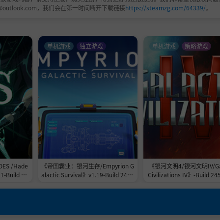
@outlook.com，我们会在第一时间断开下载链接
https://steamzg.com/64339/
。
单机游戏
独立游戏
单机游戏
策略游戏
S /Hade
《帝国霸业：银河生存/Empyrion G
《银河文明4/银河文明IV/Gal
1-Build 24
alactic Survival》v1.19-Build 2453
Civilizations IV》-Build 2
容量11.0G
9684官中免安装-简中|支持键鼠.手
官中免安装-简中|容量31.
柄|容量17.9GB