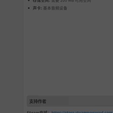
存储空间:
需要 200 MB 可用空间
更多职业与技能Build
声卡:
基本音频设备
天赋搭配与神庙祝福
四季岛屿挑战与成长奖励
越来越夸张的数值与特效爆发
你可以轻松挂机。也可以不断研究更高效率的成
游戏特色
围绕资源循环与增长平衡构建的增量玩法
持续扩张的技能、职业与Build系统
支持作者
从轻度放置逐渐发展为复杂资源协同
Steam商城
：
https://store.steampowered.c