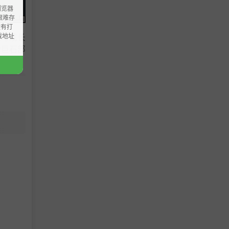
浏览器
ao艰难存
没有打
载地址
业与成长
的巨石部