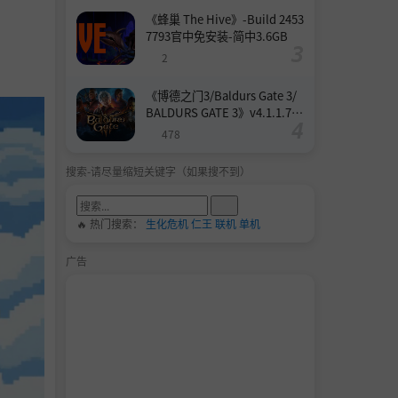
《蜂巢 The Hive》-Build 2453
7793官中免安装-简中3.6GB
2
《博德之门3/Baldurs Gate 3/
BALDURS GATE 3》v4.1.1.739
8727-Build 24532579官中免安
478
装-简中158.6GB
搜索-请尽量缩短关键字（如果搜不到）
🔥 热门搜索：
生化危机
仁王
联机
单机
广告