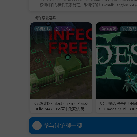
权请邮件与我们联系处理。敬请谅解！E-mail：acgbns666
或许您会喜欢
单机游戏
独立游戏
动作游戏
单机游戏
《无感染区/Infection Free Zone》
《哈迪斯2/黑帝斯2/HADE
-Build 24478055官中免安装-简中|
s II/Hades 2》vl.13967
容量5.8GB
556151官中免安装-简中|
B
参与讨论聊一聊