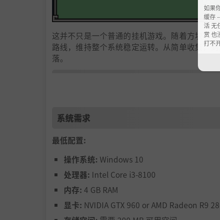
如果
缓存 --
活 无
赏 也
这并不只是一个普通的挂机游戏。随着方块等级
打不
路线，维持整个系统稳定运转。从简单收集，到
落。
巨石部落
系统需求
最低配置:
操作系统:
Windows 10
处理器:
Intel Core i3-8100
内存:
4 GB RAM
显卡:
NVIDIA GTX 960 or AMD Radeon R9 28
随着游戏推进，你将逐渐解锁：