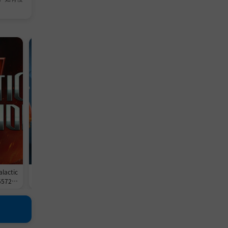
单机游戏
模拟游戏
TD
冒险
单机
策
塔防
游戏
游戏
游
actic
《迪士尼梦幻星谷/Disney Dreamli
《气球塔防6/猴子塔防6/Bloons
4557209
ght Valley》-Build 24502019官中
6》-Build 24529267官中免安
9GB
免安装-简中|支持键鼠.手柄|赠多项
中|支持键鼠|容量2.6GB
修改器|容量25.2GB