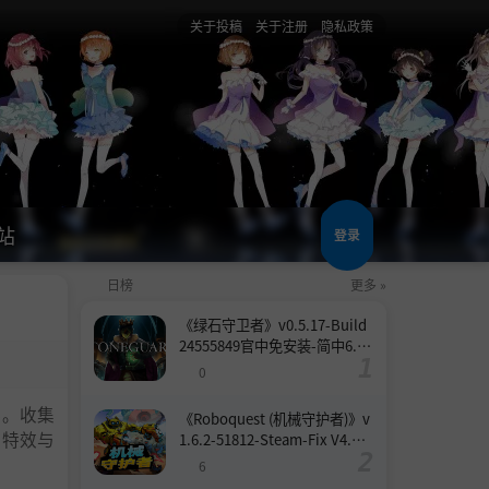
关于投稿
关于注册
隐私政策
站
登录
日榜
更多 »
《绿石守卫者》v0.5.17-Build
24555849官中免安装-简中6.6
GB
0
落。收集
《Roboquest (机械守护者)》v
的特效与
1.6.2-51812-Steam-Fix V4.联
机版官中简体
6