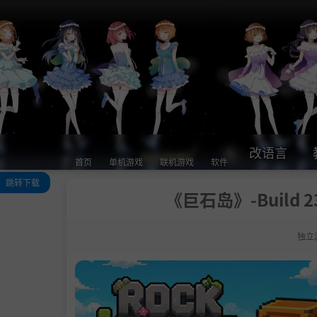
改语言
首页
单机游戏
联机游戏
软件
跳转下载
《巨石岛》-Build 
关于此游戏
游戏玩法
独立
巨石部落
游戏特色
系统需求
支持作者
学习