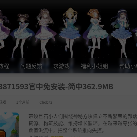
教程
问题反馈
求游戏
福利小姐姐
帮助小
23871593官中免安装-简中362.9MB
游戏
1个月前
Chobits
带领巨石小人们围绕神秘方块建立不断繁荣的部
资源、构筑技能、维持增长循环，在越来越夸张
数值洪流中，把整个系统推向失控。