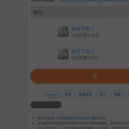
满屏资源、特效与数值增长的后期爽感
学习
精美像素风格与不断繁荣的巨石部落
备用下载②
小叽转整合地址
备用下载②
小叽转整合地址
赞
Rogue
休闲
像素图形
单人
增量
本作品是由
小叽资源
会员
Chobits
's 搬运作品.
本站提供的资源转载自国内外各大媒体和网络，仅供试玩体
4个小时之内，从您的电脑中彻底删除上述内容。如果您喜