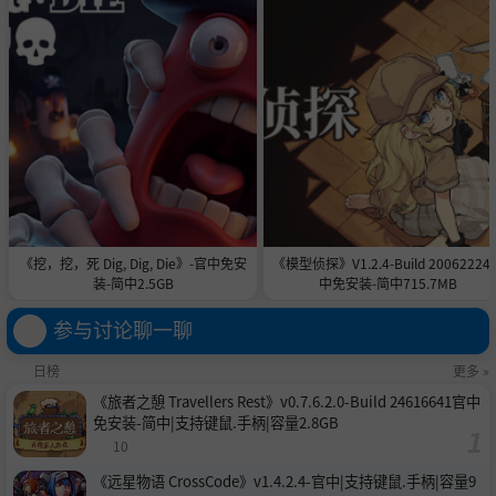
如果你读到了这里，我的直觉告诉我，你正是这份工作的最
佳人选。恭喜！
人事部的
乌特·古特格劳恩特
会在你入职时通过邮件再次发
送所有重要信息给你。
我期待你的第一个工作日到来。请永远记住：
机场运营不容
疏忽！
《挖，挖，死 Dig, Dig, Die》-官中免安
《模型侦探》V1.2.4-Build 20062224
装-简中2.5GB
中免安装-简中715.7MB
此致敬礼
君特·格温
参与讨论聊一聊
-管理层
日榜
更多 »
《旅者之憩 Travellers Rest》v0.7.6.2.0-Build 24616641官中
免安装-简中|支持键鼠.手柄|容量2.8GB
10
《远星物语 CrossCode》v1.4.2.4-官中|支持键鼠.手柄|容量9