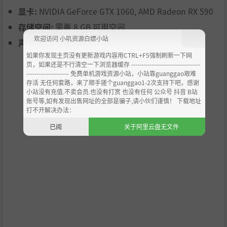
显卡:
NVIDIA GeForce GTX 1060, AMD Radeon RX 590
存储空间:
需要 8 GB 可用空间
欢迎访问 小叽资源白嫖小站
声卡:
基本音频设备
如果你发现主页没有更新游戏内容用CTRL+F5强制刷新一下网
页，如果还是不行清空一下浏览器缓存 ----------------------------------
--------------------- 免费单机游戏资源小站，小站靠guanggao艰难
通过工作，你可以获得晋升并承担更多责任。借助这些晋
存活 无任何套路，来了顺手搓个guanggao1-2次支持下吧，感谢
升，你可以解锁新的检查项目，比如给箱子称重或使用物品
小站没有充值.不卖会员.也没有打赏 也没有任何 公众号 抖音 B站
嗅探犬。此外，你还可以在平板上购买机库扩建，以获得更
账号等,如有发现出售网址的全部是骗子,请小伙们谨慎！ 下载地址
多建造空间。
打不开解决办法：
已阅
关于阿里云盘无文件