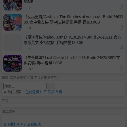
83MB
2
《女巫史诗/Gastova: The Witches of Arkana》-Build 24633
987官中免安装-简中|支持键鼠.手柄|容量3.9GB
0
《魔道兵装/Mahou Arms》v1.0.2537-Build 24615211|官方
原版英文|支持键鼠.手柄|容量13.6GB
4
《失落城堡2 Lost Castle 2》v1.0.0.16-Build 24625789官中
免安装-简中|容量1.6GB
82
搜索-请尽量缩短关键字（如果搜不到）
🔥 热门搜索：
生化危机
仁王
联机
单机
广告
游戏教程
🚀
下载打不开？点我解决