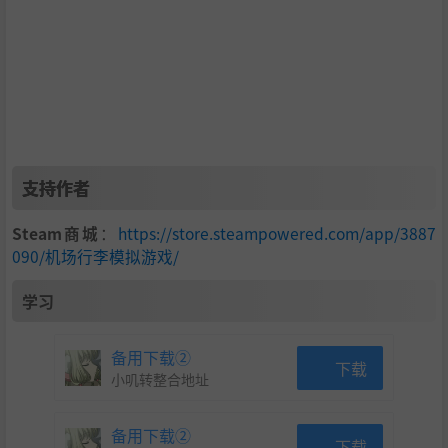
检查与自动化：
你从手动检查开始，之后逐步搭建能接
管每个步骤的机器。
支持作者
传送带布局：
规划并建造你自己的传送带网络，将行李
Steam商城
：
https://store.steampowered.com/app/3887
高效送往正确的登机口和检查点。
090/机场行李模拟游戏/
升级与员工：
升级霍斯特、加快物品嗅探犬的速度，并
学习
安装自动放行登机口或通往配送室的墙体通道。
新目标：
扩建航站楼面积并晋升，以承担更多登机口和
备用下载②
下载
新机器的责任。
小叽转整合地址
行李类型：
可解锁多种行李类型，并带来更高收入。
备用下载②
提成：
你承担的责任越多，处理时犯的错误越少，你获
下载