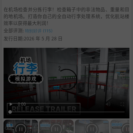
9
.
支持作者
在机场检查并分拣行李！检查箱子中的非法物品、重量和目
10
.
学习
的地机场。打造你自己的全自动行李处理系统，优化航站楼
效率以获得最大利润！
全部评测:
特别好评 (115)
发行日期:2026 年 5 月 28 日