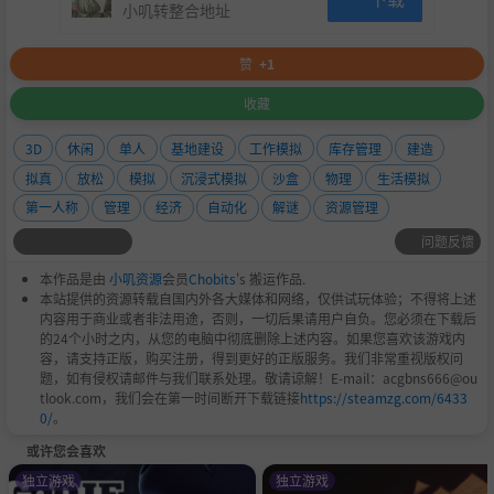
小叽转整合地址
得的报酬就越高。
赞
+1
展望：
1号航站楼的工作是你的试用期。如果你通过了，
之后还会有其他机场的新工作等着你，基础条件也会不
收藏
同。至少目前，我们不缺工作！此外，试用期结束后，你
3D
休闲
单人
基地建设
工作模拟
库存管理
建造
还可以看看我为你买的房子，并对其进行布置。漂亮的装
拟真
放松
模拟
沉浸式模拟
沙盒
物理
生活模拟
修会为你的工作能力带来永久提升。
第一人称
管理
经济
自动化
解谜
资源管理
问题反馈
本作品是由
小叽资源
会员
Chobits
's 搬运作品.
本站提供的资源转载自国内外各大媒体和网络，仅供试玩体验；不得将上述
内容用于商业或者非法用途，否则，一切后果请用户自负。您必须在下载后
的24个小时之内，从您的电脑中彻底删除上述内容。如果您喜欢该游戏内
容，请支持正版，购买注册，得到更好的正版服务。我们非常重视版权问
题，如有侵权请邮件与我们联系处理。敬请谅解！E-mail：acgbns666@ou
tlook.com，我们会在第一时间断开下载链接
https://steamzg.com/6433
0/
。
或许您会喜欢
独立游戏
独立游戏