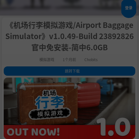
登录
《机场行李模拟游戏/Airport Baggage
Simulator》v1.0.49-Build 23892826
官中免安装-简中6.0GB
模拟游戏
1个月前
Chobits
跳转下载
1
.
关于此游戏
2
.
3
.
4
.
5
.
6
.
7
.
8
.
系统需求