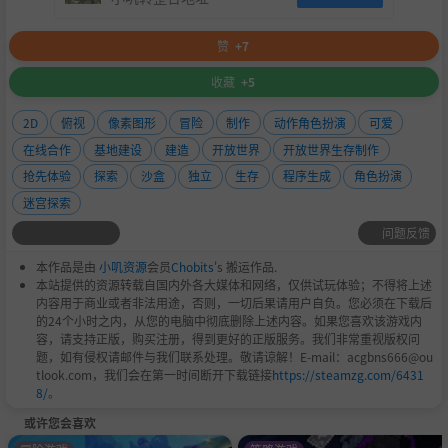
赞
+7
收藏
+5
2D
俯视
像素图形
冒险
制作
动作角色扮演
可爱
在线合作
基地建设
建造
开放世界
开放世界生存制作
抢先体验
探索
沙盒
独立
生存
程序生成
角色扮演
迷宫探索
问题反馈
本作品是由
小叽资源
会员
Chobits
's 搬运作品.
本站提供的资源转载自国内外各大媒体和网络，仅供试玩体验；不得将上述
内容用于商业或者非法用途，否则，一切后果请用户自负。您必须在下载后
的24个小时之内，从您的电脑中彻底删除上述内容。如果您喜欢该游戏内
容，请支持正版，购买注册，得到更好的正版服务。我们非常重视版权问
题，如有侵权请邮件与我们联系处理。敬请谅解！E-mail：acgbns666@ou
tlook.com，我们会在第一时间断开下载链接
https://steamzg.com/6431
8/
。
或许您会喜欢