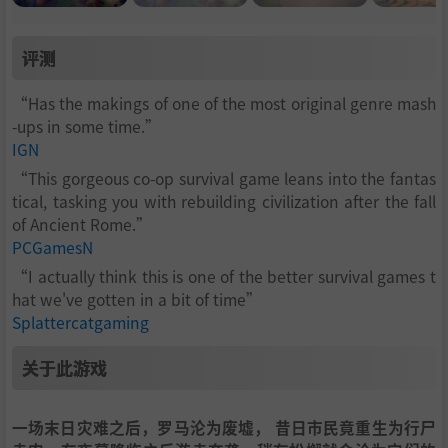
评测
“Has the makings of one of the most original genre mash
-ups in some time.”
IGN
“This gorgeous co-op survival game leans into the fantas
tical, tasking you with rebuilding civilization after the fall
of Ancient Rome.”
PCGamesN
“I actually think this is one of the better survival games t
hat we've gotten in a bit of time”
Splattercatgaming
关于此游戏
一场末日灾难之后，罗马沦为废墟， 昔日市民竟重生为行尸