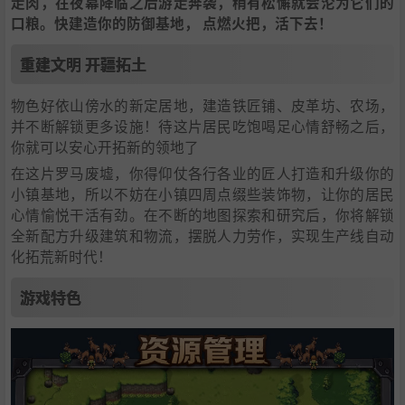
走肉，在夜幕降临之后游走奔袭，稍有松懈就会沦为它们的
口粮。快建造你的防御基地， 点燃火把，活下去！
重建文明 开疆拓土
物色好依山傍水的新定居地，建造铁匠铺、皮革坊、农场，
并不断解锁更多设施！待这片居民吃饱喝足心情舒畅之后，
你就可以安心开拓新的领地了
在这片罗马废墟，你得仰仗各行各业的匠人打造和升级你的
小镇基地，所以不妨在小镇四周点缀些装饰物，让你的居民
心情愉悦干活有劲。在不断的地图探索和研究后，你将解锁
全新配方升级建筑和物流，摆脱人力劳作，实现生产线自动
化拓荒新时代！
游戏特色