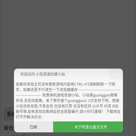
武器弹药准备充足了再出门，也别忘记带上美味的食物（红
蘑菇）和其他消耗品获得增益。 等得到神的眷顾后，还可以
升级各类技能以及解锁新天赋
欢迎访问 小叽资源白嫖小站
如果你发现主页没有更新游戏内容用CTRL+F5强制刷新一下网
页，如果还是不行清空一下浏览器缓存 ----------------------------------
--------------------- 免费单机游戏资源小站，小站靠guanggao艰难
存活 无任何套路，来了顺手搓个guanggao1-2次支持下吧，感谢
小站没有充值.不卖会员.也没有打赏 也没有任何 公众号 抖音 B站
账号等,如有发现出售网址的全部是骗子,请小伙们谨慎！ 下载地址
系统需求
打不开解决办法：
已阅
关于阿里云盘无文件
最低配置: