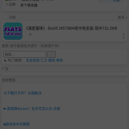
求个修改器
日榜
更多 »
《满屋猫咪》-Build 24573804官中免安装-简中732.2MB
0
搜索-请尽量缩短关键字（如果搜不到）
🔥 热门搜索：
生化危机
仁王
联机
单机
广告
游戏教程
🚀
下载打不开？点我解决
🔑
游戏弹Steam？无许可怎么办-点我
🌐
游戏改中文教程