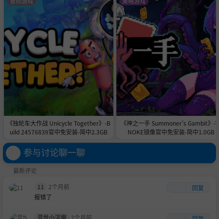
冒险游戏
策略游戏
《独轮车大作战 Unicycle Together》-B
《神之一手 Summoner's Gambit》-T
uild 24576839官中免安装-简中2.3GB
NOKE镜像官中免安装-简中1.0GB
参与讨论聊一聊
最新评论
11
2个月前
回复
报错了
混世小淫魔
2个月前
回复