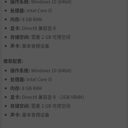
操作系统:
Windows 10 (64bit)
罗马陨落之后，诸神便失去了绝大部分信徒，其神力也随之
处理器:
Intel Core i5
消弭。供奉祭祀神祇，让神明重返罗马荣光，注意每位神明
所解锁的增益和技术都各有不同，你和好友的选择至关重
内存:
8 GB RAM
要！
显卡:
DirectX 兼容显卡
存储空间:
需要 2 GB 可用空间
声卡:
基本音频设备
推荐配置:
操作系统:
Windows 10 (64bit)
处理器:
Intel Core i5
内存:
8 GB RAM
显卡:
DirectX 兼容显卡（2GB VRAM）
存储空间:
需要 2 GB 可用空间
这片程序生成的世界广阔无垠，你要深入荒野采集资源，挖
声卡:
基本音频设备
掘宝藏，探索生态迥异的各个区域，去解开坍塌帝国的终极
秘密