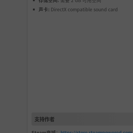
存储空间:
需要 2 GB 可用空间
声卡:
DirectX compatible sound card
玩家需要通过操控时间、寻找线索，找出这关键
这个头盔究竟是什么。
他为何会被困在这里。
通过探索房间中的线索，揭开隐藏的真相并成功
支持作者
所有的谜团将在最后汇聚，并带来意想不到的反
Steam商城
：
https://store.steampowered.co