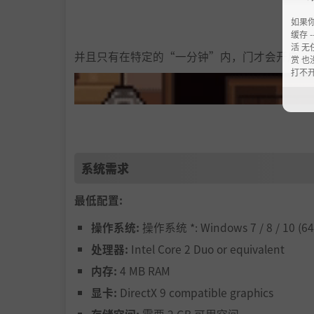
如果
缓存 --
活 无
并且只有在特定的“一分钟”内，门才会开启。
赏 也
打不
系统需求
最低配置:
操作系统:
操作系统 *: Windows 7 / 8 / 10 (64-
处理器:
Intel Core 2 Duo or equivalent
内存:
4 MB RAM
显卡:
DirectX 9 compatible graphics