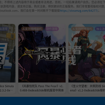
验；不得将上述内容用于商业或者非法用途，否则，一切后果请用户自负。您必须在下
欢该游戏内容，请支持正版，购买注册，得到更好的正版服务。我们非常重视版权问题
@outlook.com，我们会在第一时间断开下载链接
https://steamzg.com/64277/
。
拟游戏
A-支持网络联机
动作游戏
A-支持网络联机
独立游
e Simula
《风暴怕死队 Pass The Fear》v1.
《圣火守望者：共筑防线 Sine
2.3.2-0xde
0.488-0xdeadc0de联机版官中简体
ena》v1.2-0xdeadc0de
中简体
简体