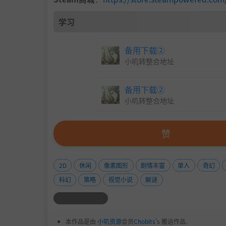
核心要素:
■
创新的时间操控玩法
学习
自由控制时间，解开谜题。
备用下载②
■
震撼的剧情反转
小叽转整合地址
所有线索交织，带来惊人的结局。
备用下载②
■
多样化谜题设计
小叽转整合地址
体验基于时间因果关系的独特解谜方式。
■
13,813份
赞
当销量达到13,813份时，尚未解开的伏笔与
现。
2D
休闲
像素图形
剧情丰富
单人
奇幻
■
原作重制版
科幻
策略
视觉小说
解谜
本作是基于13年前制作的原作所打造的重制版
精细打磨。
本作品是由
小叽资源
会员
Chobits
's 搬运作品.