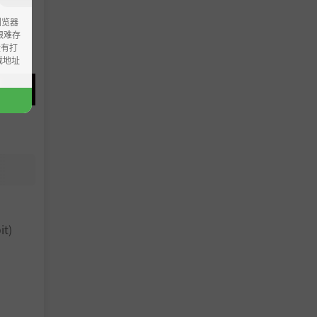
浏览器
ao艰难存
没有打
载地址
it)