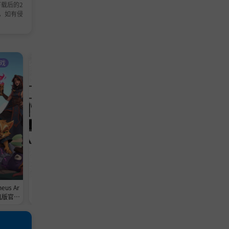
载后的2
，如有侵
戏
A-支持网络联机
动作游戏
A-支持网络联机
模拟游戏
us Ar
《消逝的光芒2: 重装上阵版/Dying
《巴士开往 Bus Bound》v2026
联机版官中
Light 2: Reloaded Edition》v1.29.
07-0xdeadc0de联机版官中
1c-0xdeadcode-Steam V2联机版
官中简体