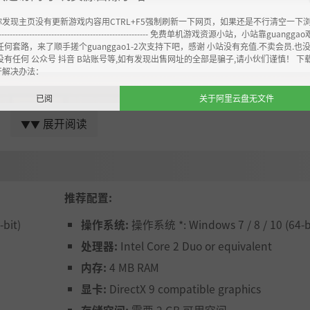
你发现主页没有更新游戏内容用CTRL+F5强制刷新一下网页，如果还是不行清空一下
----------------------------------------------------- 免费单机游戏资源小站，小站靠guangg
任何套路，来了顺手搓个guanggao1-2次支持下吧，感谢 小站没有充值.不卖会员.也
没有任何 公众号 抖音 B站账号等,如有发现出售网址的全部是骗子,请小伙们谨慎！ 下
开解决办法：
已阅
关于阿里云盘无文件
展开阅读
▼▼
推荐配置:
bit)
操作系统:
操作系统 *: Windows 7 / 8 / 10 (64-b
处理器:
Intel Core 2 Duo or equivalent
内存:
4 MB RAM
显卡:
DirectX 9 compatible graphics