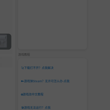
游戏教程
🚀
下载打不开？点我解决
🔑
游戏弹Steam？无许可怎么办-点我
🌐
游戏改中文教程
🛠️
游戏无法运行？点我