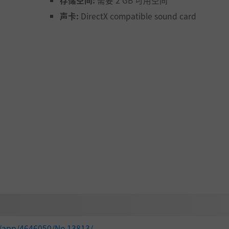
存储空间:
需要 2 GB 可用空间
声卡:
DirectX compatible sound card
的一分钟。
逃脱。
转结局。
m/app/4646050/No.13813/