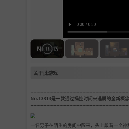
关于此游戏
--------------------------------------------------------------------
No.13813是一款通过操控时间来逃脱的全新概
--------------------------------------------------------------------
一名男子在陌生的房间中醒来，头上戴着一个神