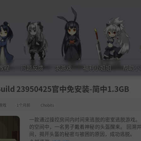
教程
问题反馈
求游戏
福利小姐姐
帮助小
-Build 23950425官中免安装-简中1.3GB
游戏
1个月前
Chobits
一款通过操控房间内时间来逃脱的密室逃脱游戏。
的空间中，一名男子戴着神秘的头盔醒来。 回溯
间，揭开头盔的秘密与被困的原因，成功逃脱。