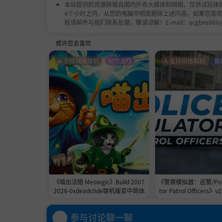
本站提供的资源转载自国内外各大媒体和网络，仅供试玩体
4个小时之内，从您的电脑中彻底删除上述内容。如果您喜
权请邮件与我们联系处理。敬请谅解！E-mail：acgbns666
或许您会喜欢
A-支持网络联机
动作游戏
A-支持网络联机
模
《喵出法随 Meowgic》Build 2007
《警察模拟器：巡警/Polic
2026-0xdeadc0de联机版官中简体
tor Patrol Officers》v2
adc0de联机版官
参与讨论聊一聊