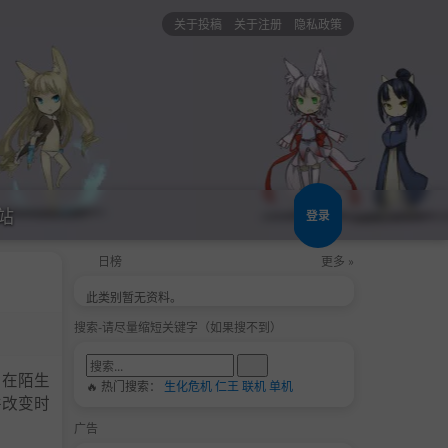
关于投稿
关于注册
隐私政策
站
登录
日榜
更多 »
此类别暂无资料。
搜索-请尽量缩短关键字（如果搜不到）
 在陌生
🔥 热门搜索：
生化危机
仁王
联机
单机
并改变时
广告