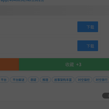
下载
下载
收藏
+3
谜团将通过后续扩展内容公开，并结合更多样的玩法机制与扩展的
平台
平台解谜
悬疑
推理
故事架构丰富
时空操控
时空旅行
本。在本次重制中，对多样的玩法机制以及剧情和世界观进行了