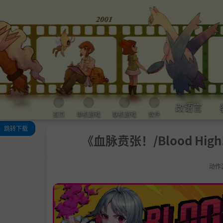
改语言
首页
单机游戏
联机游戏
软件
跳转下载
《血脉贲张！/Blood High
关于此游戏
特点
动作
特别鸣谢
系统需求
支持作者
学习