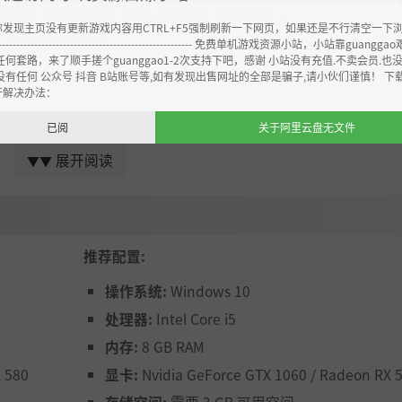
景音乐（使用专辑：
Red
、
Rouge
、Harvest）。
你发现主页没有更新游戏内容用CTRL+F5强制刷新一下网页，如果还是不行清空一下
Mad Random”。
----------------------------------------------------- 免费单机游戏资源小站，小站靠guangg
任何套路，来了顺手搓个guanggao1-2次支持下吧，感谢 小站没有充值.不卖会员.也
没有任何 公众号 抖音 B站账号等,如有发现出售网址的全部是骗子,请小伙们谨慎！ 下
开解决办法：
已阅
关于阿里云盘无文件
st
展开阅读
▼▼
推荐配置:
操作系统:
Windows 10
处理器:
Intel Core i5
内存:
8 GB RAM
vest
 580
显卡:
Nvidia GeForce GTX 1060 / Radeon RX 