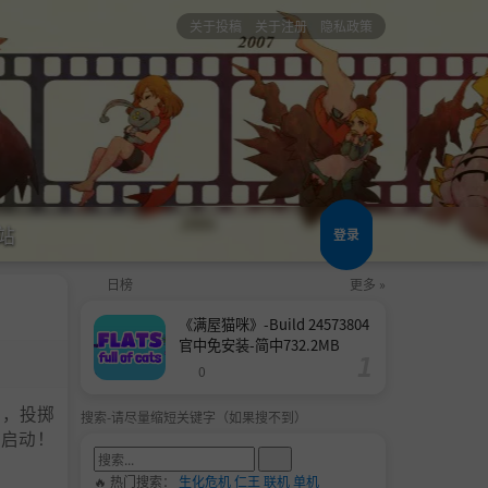
关于投稿
关于注册
隐私政策
站
登录
日榜
更多 »
《满屋猫咪》-Build 24573804
官中免安装-简中732.2MB
0
出，投掷
搜索-请尽量缩短关键字（如果搜不到）
式启动！
🔥 热门搜索：
生化危机
仁王
联机
单机