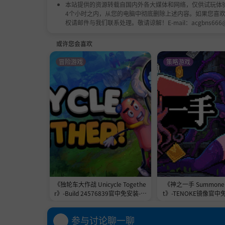
本站提供的资源转载自国内外各大媒体和网络，仅供试玩体
4个小时之内，从您的电脑中彻底删除上述内容。如果您喜
权请邮件与我们联系处理。敬请谅解！E-mail：acgbns666
或许您会喜欢
冒险游戏
策略游戏
《独轮车大作战 Unicycle Togethe
《神之一手 Summoner'
r》-Build 24576839官中免安装-简
t》-TENOKE镜像官中
中2.3GB
1.0GB
参与讨论聊一聊