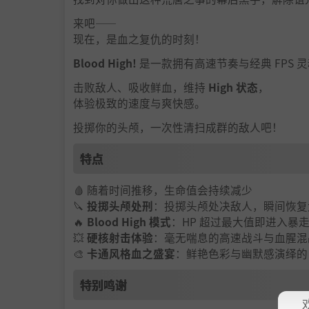
来吧——
现在，是血之复仇的时刻！
Blood High!
是一款拥有高速节奏与经典 FPS 
击败敌人、吸收鲜血，维持
High 状态
，
体验极致的速度与爽快感。
投掷你的头颅，一次性清扫成群的敌人吧！
特点
🩸 随着时间推移，生命值会持续减少
🔪
投掷头颅处刑
：投掷头颅处决敌人，瞬间恢复大
🔥
Blood High 模式
：HP 超过最大值即进入暴
💥
硬核射击体验
：毫无喘息的高速战斗与血腥混
🎨
卡通风格血之盛宴
：鲜艳色彩与幽默感演绎的 Boo
特别鸣谢