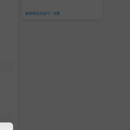
🛠️
游戏无法运行？点我