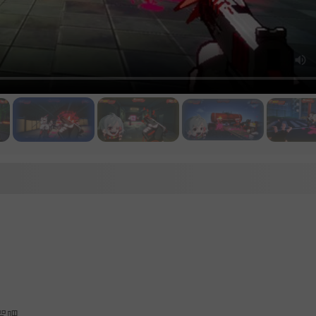
。
咒吧。