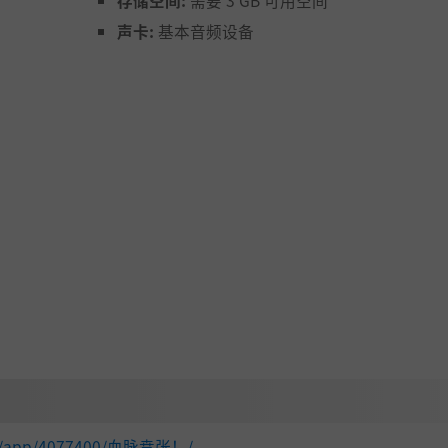
存储空间:
需要 3 GB 可用空间
st
声卡:
基本音频设备
est
ggy_11”。
com/app/4077400/血脉贲张！/