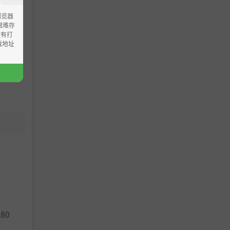
浏览器
ao艰难存
没有打
载地址
580