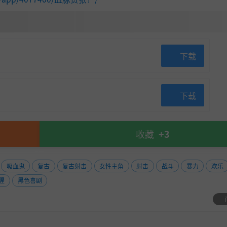
下载
下载
收藏
+3
吸血鬼
复古
复古射击
女性主角
射击
战斗
暴力
欢乐
腥
黑色喜剧