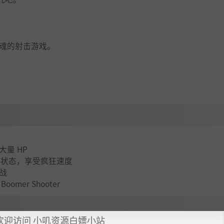
灵魂的射击游戏。
量 HP
走状态，享受疯狂速度
战
mer Shooter
欢迎访问 小叽资源白嫖小站