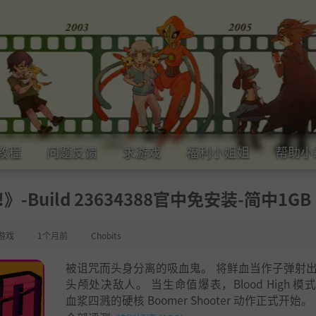
教程
问题反馈
求游戏
福利小姐姐
帮助小
!》-Build 23634388官中免安装-简中1GB
游戏
1个月前
Chobits
被诅咒而头身分离的吸血鬼。 将鲜血当作子弹射
头颅处决敌人。 当生命值爆表，Blood High 模
血浆四溅的硬核 Boomer Shooter 动作正式开始。