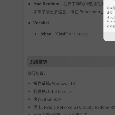
Mad Random
：提供了游戏中使用的所有背
如果
如需了解更多信息，请在 Bandcamp 上搜索 “
缓存 --
活 无
赏 也
Vocalist
打不
Jchan
: "Clash" of Harvest
JuviraArachne
: "Come Get it" of Harve
SnootyDeath
: "Got This" of Harvest
系统需求
Sejitsuna
: "Into The Fray" of Harvest
最低配置:
KatieDamon
: "Make A Mess" of Harvest
操作系统:
Windows 10
Boney B
: "Skull Games" of Harvest
处理器:
Intel Core i5
内存:
8 GB RAM
FelilyPond
: "Take Another Step" of Har
显卡:
Nvidia GeForce GTX 1060 / Radeon RX
VTMira
: "Warm Blooded" of Harvest