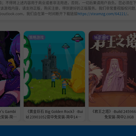
验；不得将上述内容用于商业或者非法用途，否则，一切后果请用户自负。您必须在下
欢该游戏内容，请支持正版，购买注册，得到更好的正版服务。我们非常重视版权问题
@outlook.com，我们会在第一时间断开下载链接
https://steamzg.com/64221/
。
策略游戏
独立游戏
s Gambi
《黄金巨石 Big Golden Rock》-Bui
《君王之塔》-Build 24596
免安装-简中
ld 23901052官中免安装-简中148.7
免安装-简中2.0GB
MB