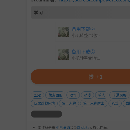
学习
备用下载②
小叽转整合地址
备用下载②
小叽转整合地址
赞
+1
2.5D
像素图形
动作
动漫
单人
卡通风格
玩家对战环境
第一人称
第一人称射击
老式
血
本作品是由
小叽资源
会员
Chobits
's 搬运作品.