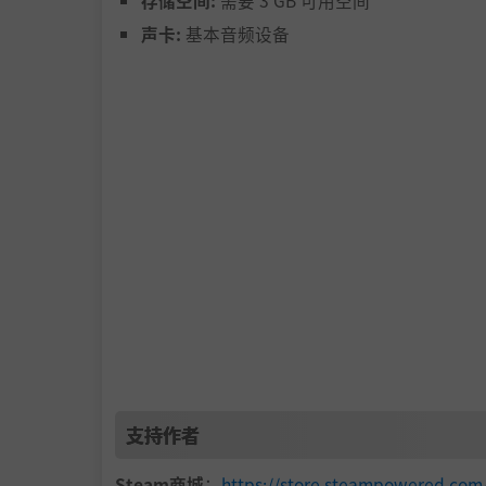
存储空间:
需要 3 GB 可用空间
RoeBunny
: "How It Plays Out" of Harve
声卡:
基本音频设备
SayuriKitsuneVT
: "It's a Kraze" of Harv
DeliciaRin
: "It's a Kraze" of Harvest
ODongDog :
标题插画
如需了解更多详情，请在 X 上搜索“steamdo
支持作者
Steam商城
：
https://store.steampowered.